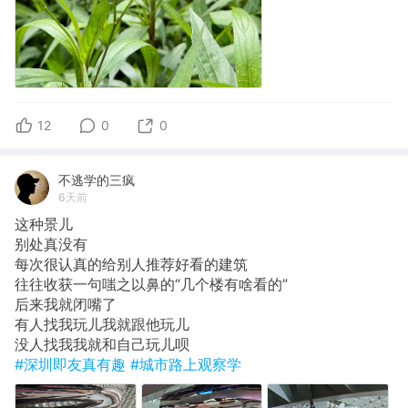
12
0
0
不逃学的三疯
6天前
这种景儿
​别处真没有
每次很认真的给别人推荐好看的建筑
​往往收获一句嗤之以鼻的“几个楼有啥看的”
​后来我就闭嘴了
​有人找我玩儿我就跟他玩儿
​没人找我我就和自己玩儿呗
#深圳即友真有趣
#城市路上观察学