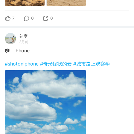
7
0
0
刻度
2月前
📷：iPhone
#shotoniphone
#奇形怪状的云
#城市路上观察学