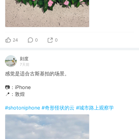
24
0
0
刻度
7天前
感觉是适合古斯基拍的场景。
📷：iPhone
📍：敦煌
#shotoniphone
#奇形怪状的云
#城市路上观察学