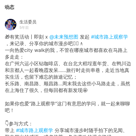
动态
生活委员
5年前
🎁有奖活动丨即刻 x
@未来预想图
发起
#城市路上观察学
，来记录、分享你的城市漫步吧🚶‍♀️🚶
一向热爱city walk的我，不管在哪座城市都喜欢在马路上
多走走：
在广州六运小区钻咖啡店、在台北大稻埕逛年货、在鸭川边
和京都人一起看晚霞发呆……旅行时走街串巷，走近当地真
实生活，也留下难忘的旅途记忆；
长乐路、南昌路、顺昌路…周末我去这些小马路走走，虽然
在上海住了很久，但每回都有新发现🤩
如果你也爱“路上观察学”这门有意思的学问，就一起来聊聊
吧！
👇参与方式：
带上
#城市路上观察学
分享城市漫步时随手拍下的见闻、