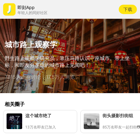
即刻App
下载
年轻人的同好社区
城市路上观察学
野生路上观察学研究员，靠压马路认识一座城市。带上坐
标，和即友分享你的城市路上见闻吧！
7815人正在讨论，17.5万人浏览
相关圈子
这个城市绝了
街头摄影扫街组
13万名即友已加入
85万名即友一起扫街