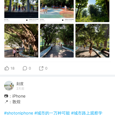
18
0
0
刻度
2天前
📷：iPhone
📍：敦煌
#shotoniphone
#城市的一万种可能
#城市路上观察学