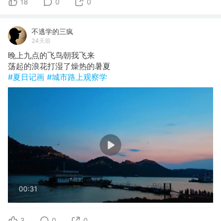
18
0
0
不逃学的三疯
24天前
晚上九点的飞鸟朝我飞来
荡起的浪花打湿了燥热的暑夏
#夏日记画
#城市路上观察学
00:31
3
0
0