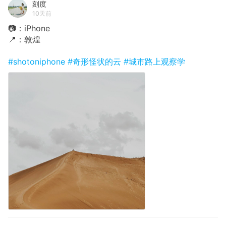
刻度
10天前
📷：iPhone
📍：敦煌
#shotoniphone
#奇形怪状的云
#城市路上观察学