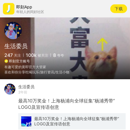
即刻App
下载
年轻人的同好社区
生活委员
247
100k
8
关注
被关注
夸夸
即刻官方账号
有趣可爱的黄即官方大管家
喜欢和你分享吃喝玩乐/旅行资讯/生活小物
生活委员
2年前
最高10万奖金！上海杨浦向全球征集“杨浦秀带”
LOGO及宣传语创意
最高10万奖金！上海杨浦向全球征集“杨浦秀带”
LOGO及宣传语创意