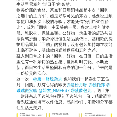
生活里累积的“过日子”的智慧。
物美价廉的食材、茶点和日用消耗品是本次「回购」
之选中的主力军，越是寻常可见的东西，越要经过频
繁使用和多次比较的考验，才能凭借“好用”和“性价
比”，成为「回购」中常驻的一员。多次上榜的健身
服、乳胶枕、保健品和办公好物，为生活的舒适与健
康保驾护航，消费降级但生活品质依旧。基础款的洗
护用品重归「回购」的视野，没有包装加持却在功能
上毫不逊色，基础款闪耀着返璞归真的光芒。
融入到日常之中的「回购」好物，在日复一日的生活
里总有一种亲切的熟悉感，世界时时变化、不断更
新，而日常生活里坚固和有序的那一部分，带来的是
一份珍贵的安心。
这一次，
@第一财经杂志
也和我们一起选出了五位
对「回购」颇有心得的即友
@是松月呀
@独托邦
@
贼贼做实验
@即友_NMFES7
@菠萝包儿
，送上第
一财经杂志周边礼包+即刻周边礼包一份，稍后请查
看系统通知填写收件信息。感谢你们，消费和分享都
让生活更美好。