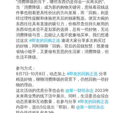
“消费降级的当下，哪些东西仍是你会一买再买的”。
当「消费降级」成为新的购物关键词，意味着花钱这
件事也朝着更具性价比的方向发展，而「回购」则是
经过理性提醒和体验把关后的独家甄选。便宜大碗的
东西往往具有直接的吸引力，价格昂贵但持久耐用的
东西却也未尝不是划算的选择，总有一些好物，无论
消费降级与否，总能让人毫不犹豫地买单。我们想通
过这次
#即友的回购之选
邀请大家分享多次购买过
的好物，同时聊聊「回购」背后的花钱智慧：既要做
省钱小能手，又要做有意思的生活家；消费降级，但
生活不降级。
参与方式：
9月7日-10月8日，动态加上
#即友的回购之选
分享
精选好物，聊聊消费降级的背景下，仍然回购一些好
物的理由。
这次活动的优质分享也会在
@第一财经杂志
2023年
未来商业秀的线下活中展示。同时，生活委员会综合
动态质量和互动数量，在参与分享
#即友的回购之选
内容中，选出5位送出「即刻」和
@第一财经杂志
联合提供的礼包各1份。