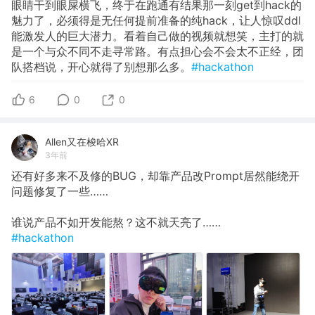
眼睛干到眼屎横飞，终于在跑通有结果那一刻get到hack的
魅力了，必须得是无任何提前准备的纯hack，让人惊叹ddl
能激发人的巨大潜力。看着自己做的视频就想笑，主打的就
是一个与众不同不走寻常路。有点担心会不会太不正经，团
队搭档说，开心就得了别想那么多。
#hackathon
6
0
0
Allen又在梭哈XR
3年前
还有好多来不及修的BUG，却靠产品改Prompt居然能绕开
问题修复了一些……
谁说产品不如开发能熬？这不就天亮了……
#hackathon