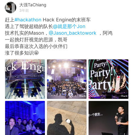
大强TaChiang
3年前
赶上
#hackathon
Hack Engine的末班车
遇上了驾驶超稳的队长
@就是那个Jon
技术扎实的Mason，
@Jason_backtowork
，阿鸿
一起挑灯肝视觉的思源，凯哥
最后恭喜这次入选的小伙伴们
涨了很多知识🤩