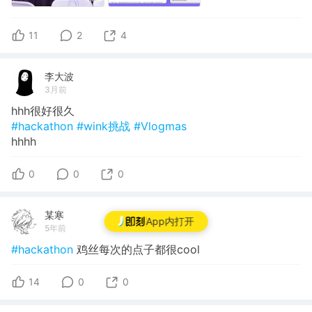
11
2
4
李大波
3月前
hhh很好很久
#hackathon
#wink挑战
#Vlogmas
hhhh
0
0
0
某寒
App内打开
5年前
#hackathon
鸡丝每次的点子都很cool
14
0
0