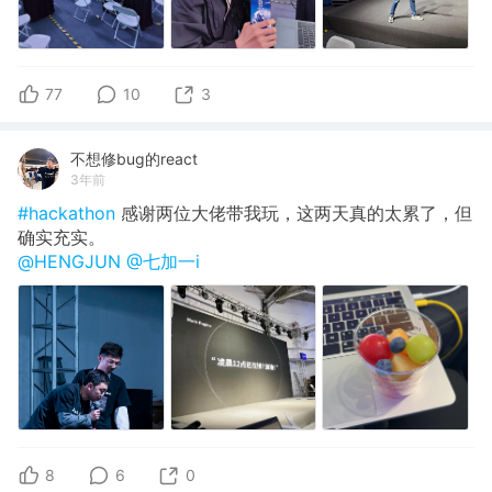
77
10
3
不想修bug的react
3年前
#hackathon
感谢两位大佬带我玩，这两天真的太累了，但
确实充实。
@HENGJUN
@七加一i
8
6
0