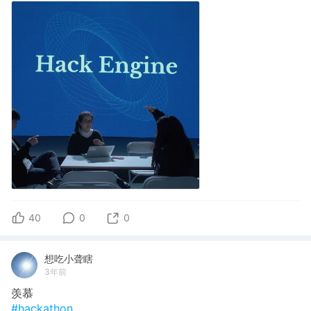
40
0
0
想吃小聋瞎
3年前
羡慕
#hackathon