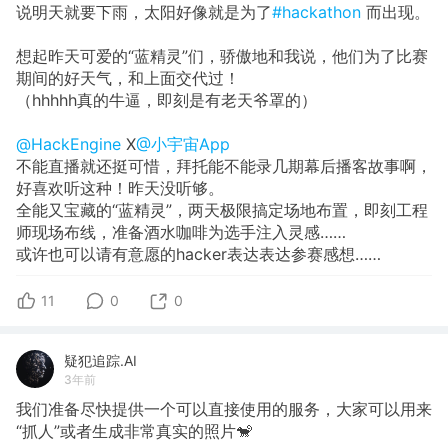
说明天就要下雨，太阳好像就是为了
#hackathon
而出现。
想起昨天可爱的“蓝精灵”们，骄傲地和我说，他们为了比赛
期间的好天气，和上面交代过！
（hhhhh真的牛逼，即刻是有老天爷罩的）
@HackEngine
X
@小宇宙App
不能直播就还挺可惜，拜托能不能录几期幕后播客故事啊，
好喜欢听这种！昨天没听够。
全能又宝藏的“蓝精灵”，两天极限搞定场地布置，即刻工程
师现场布线，准备酒水咖啡为选手注入灵感……
或许也可以请有意愿的hacker表达表达参赛感想……
11
0
0
疑犯追踪.AI
3年前
我们准备尽快提供一个可以直接使用的服务，大家可以用来
“抓人”或者生成非常真实的照片🐒