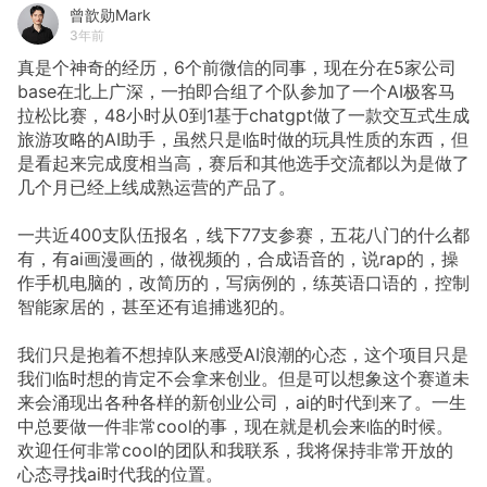
曾歆勋Mark
3年前
真是个神奇的经历，6个前微信的同事，现在分在5家公司
base在北上广深，一拍即合组了个队参加了一个AI极客马
拉松比赛，48小时从0到1基于chatgpt做了一款交互式生成
旅游攻略的AI助手，虽然只是临时做的玩具性质的东西，但
是看起来完成度相当高，赛后和其他选手交流都以为是做了
几个月已经上线成熟运营的产品了。
一共近400支队伍报名，线下77支参赛，五花八门的什么都
有，有ai画漫画的，做视频的，合成语音的，说rap的，操
作手机电脑的，改简历的，写病例的，练英语口语的，控制
智能家居的，甚至还有追捕逃犯的。
我们只是抱着不想掉队来感受AI浪潮的心态，这个项目只是
我们临时想的肯定不会拿来创业。但是可以想象这个赛道未
来会涌现出各种各样的新创业公司，ai的时代到来了。一生
中总要做一件非常cool的事，现在就是机会来临的时候。
欢迎任何非常cool的团队和我联系，我将保持非常开放的
心态寻找ai时代我的位置。