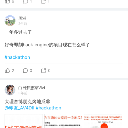
6
1
1
周洲
2年前
一年多过去了
好奇即刻hack engine的项目现在怎么样了
#hackathon
2
0
0
白日梦想家Vivi
3年前
大理赛博朋克烤地瓜😁
@即友_AV4DII
#hackathon