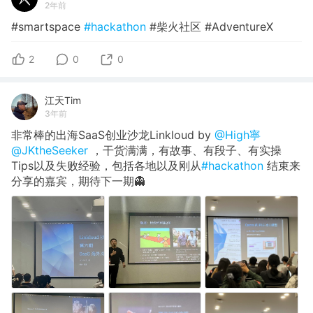
2年前
#smartspace
#hackathon
#柴火社区 #AdventureX
2
0
0
江天Tim
3年前
非常棒的出海SaaS创业沙龙Linkloud by
@High寧
@JKtheSeeker
，干货满满，有故事、有段子、有实操
Tips以及失败经验，包括各地以及刚从
#hackathon
结束来
分享的嘉宾，期待下一期👻