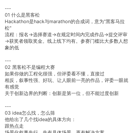
---
01 什么是黑客松
Hackathon是hack与marathon的合成词，意为"黑客马拉
松"
流程：报名→选择赛道→在规定时间内完成作品→提交评审
→获奖者领取奖金。线上线下均有。参赛门槛比大多数人想
象的低
---
02 黑客松不是编程大赛
如果你做的工程化很强，但评委看不懂，直接过
相反，叙事性强、好玩、让人眼前一亮的作品，评委一眼就
有感觉
关于创新边界的判断：创新是第一位，但不能过度创新
---
03 idea怎么找，怎么筛
他给出了几个找idea的具体方向：
跟热点走
场景化叙事先行。先有具体场景，再有解决方案