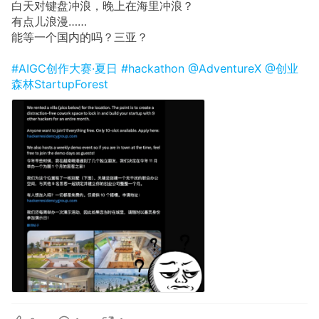
白天对键盘冲浪，晚上在海里冲浪？
有点儿浪漫……
能等一个国内的吗？三亚？
#AIGC创作大赛·夏日
#hackathon
@AdventureX
@创业
森林StartupForest