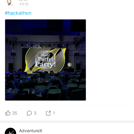
3年前
#hackathon
25
3
1
AdventureX