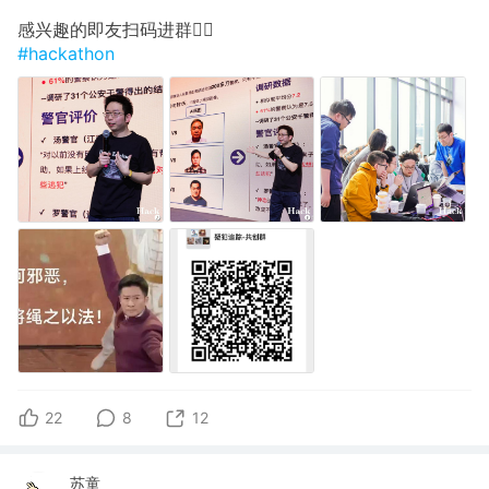
感兴趣的即友扫码进群🙋‍♀️
#hackathon
22
8
12
苏童