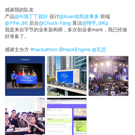
感谢我的队友
产品
@叫我丁丁就好
设计
@Xuan炫凯故事多
前端
@Yifei_86
后台
@Chuck-Yang
算法
@翔宇_diKp
我是来自字节的业务架构师，多次创业者mark，我已经做
好准备了。
感谢主办方
#hackathon
@HackEngine
@瓦恁