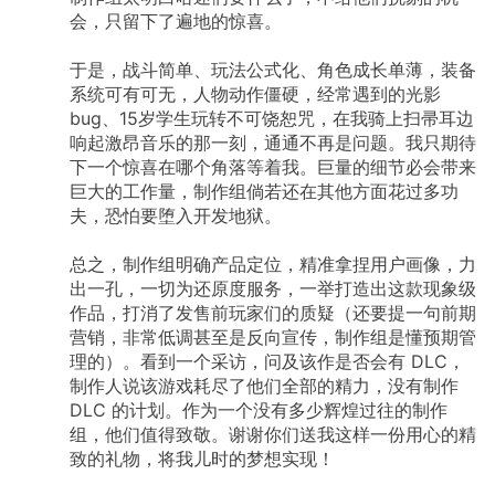
时候可以去找 KAYAK。 这是不是就是我们中国人
会，只留下了遍地的惊喜。
熟悉的……流量分发？大家都很熟悉，在 PC 时代
我们抢注文件扩展名、Android 上我们抢注
于是，战斗简单、玩法公式化、角色成长单薄，装备
Intent、iOS 上抢注 schema、搜索引擎上做竞价
排名……干的是同一件事情。ChatGPT 想用自然
系统可有可无，人物动作僵硬，经常遇到的光影
语言来解决流量分发的问题。所以，套用一句
bug、15岁学生玩转不可饶恕咒，在我骑上扫帚耳边
话，这是流量分发机制的自然语言界面。 这么一
响起激昂音乐的那一刻，通通不再是问题。我只期待
想，什么 SEO、growth hacking……说不定还有
下一个惊喜在哪个角落等着我。巨量的细节必会带来
用武之地。振作吧！ （给不熟的人：这是开玩
巨大的工作量，制作组倘若还在其他方面花过多功
笑... 我不喜欢这些事情） 其实这也不是
ChatGPT 首创。Google Assistant 接入第三方服
夫，恐怕要堕入开发地狱。
务的方式也是类似的，只是开发者体验要复杂一
些。说时迟那时快，写这段的时候去查了 Google
总之，制作组明确产品定位，精准拿捏用户画像，力
的文档，发现这个服务即将在 6 月 13 日被
出一孔，一切为还原度服务，一举打造出这款现象级
Google 亲手干掉。[4] 这也不是否定 plugins 的
创新。事实上，大部分革命性的创新也就是在前
作品，打消了发售前玩家们的质疑（还要提一句前期
人的基础上稍作改动而已。OpenAI 的研究和工程
营销，非常低调甚至是反向宣传，制作组是懂预期管
能力当然是让人惊叹的，但我越来越觉得他们的
理的）。看到一个采访，问及该作是否会有
DLC，
产品和市场能力也是让人惊叹的。 MIT Tech
制作人说该游戏耗尽了他们全部的精力，没有制作
Review 关于 ChatGPT 开发过程的访谈非常值得
DLC
的计划。作为一个没有多少辉煌过往的制作
一读 [5]，ChatGPT 本身也许可以称之为有史以
来最成功的 hackathon 项目（虽然远比一般的
组，他们值得致敬。谢谢你们送我这样一份用心的精
hackathon 要昂贵，但相比于 GPT 本身的投入相
致的礼物，将我儿时的梦想实现！
信只是个零头）。ChatGPT 把 GPT 重新包装成
了人人都能看懂的能力，也许是其意外成功让