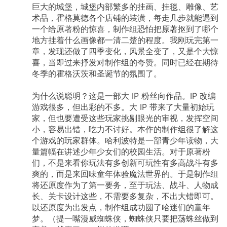
有不同的仆人做得很好了，让这些仆人先来我们
巨大的城堡，城堡内部繁多的挂画、挂毯、雕像、艺
这儿登记一下。这样我们就知道，机票可以去找
术品，霍格莫德各个店铺的装潢，每走几步就能遇到
这个叫 KAYAK 的，新闻可以去问 Bing，解方程
一个给原著粉的惊喜，制作组恐怕把原著抠到了哪个
可以找 Wolfram Alpha。它在「适当时候」照着
地方挂着什么画像都一清二楚的程度。我刚玩完第一
登记册出去问了问题，然后回来用它的语言告诉
我答案。 这里还有一个厉害的地方是，在这个世
章，发现还做了四季变化，风景全变了，又是个大惊
界中这些仆人是不说人话的。它们用一种叫 API
喜，当即过来抒发对制作组的夸赞。同时已经在期待
的机读语言和其他人进行交互。过去，我们日常
冬季的霍格沃茨和圣诞节的氛围了。
用的手机 app 可以代替我们将界面上的操作转化
成这种特殊的语言，但我们这位被关了两年的朋
友，却能自动把我们说的人话自动翻译成这种语
为什么说聪明？这是一部大
IP
粉丝向作品。IP
改编
言。 这不是操作系统，而是一种对世界上已有服
游戏很多，但出彩的不多。大
IP
带来了大量初始玩
务的 API 通过自然语言进行索引和整合的方式，
家，但也要遭受这些玩家挑剔眼光的审视，发挥空间
也给所有已有服务提供了自然语言界面。通过它
小，容易出错，吃力不讨好。本作的制作组很了解这
你可以利用已有的服务获取数据，也进行少量的
个游戏的玩家群体。哈利波特是一部青少年读物，大
行动（这一点实际上是出于安全的限制）。 当
然，你可以说着这有点儿像一个操作系统，毕竟
量篇幅在讲述少年少女们的校园生活。对于原著粉
用户可以交付任务给它……那么它也有点像一个浏
们，不是来看你玩法有多创新可玩性有多高战斗有多
览器，有点像一个应用商店，有点像手机桌面，
爽的，而是来回味童年体验魔法世界的。于是制作组
有点像搜索引擎，虽然我觉得它最像的还是……
将还原度作为了第一要务，至于玩法、战斗、人物成
3721 中文网址导航。 用比喻来讨论问题总是不
精准的，取决于你关心什么方面，希望获得什么
长、关卡设计这些，不需要多复杂，不出大错即可。
样的隐含暗示。就好像说现在到底是 AI 的
以还原度为出发点，制作组成功圆了哈迷们的童年
BlackBerry 时刻还是 iPhone 时刻还是 iPhone
梦。（提一嘴漫威蜘蛛侠，蜘蛛侠只要把荡蛛丝做到
3GS 时刻还是 iPhone 4 时刻……Depends。 至