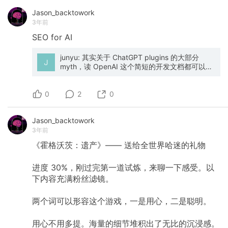
Jason_backtowork
3年前
SEO
for
AI
junyu: 其实关于 ChatGPT plugins 的大部分
myth，读 OpenAI 这个简短的开发文档都可以得
到解答 [1]。 比如说，这是不是意味着 ChatGPT
变成了一个操作系统？从操作系统的经典定义 [2]
0
来说，肯定不是。ChatGPT plugins 做的事情，
2
0
是在「适当时候」让 ChatGPT 可以和外界打交
道。现在的 ChatGPT 是一个受过良好本科教育的
Jason_backtowork
知识工作者，不幸在 2021 年 9 月就被你抓到了
3年前
一个白房子里面关着，就跟美国那个 Jony Ive 一
样。你问它的很多问题它凭借自己的积累是可以
《霍格沃茨：遗产》——
送给全世界哈迷的礼物
解答的，只是不知有汉，无论魏晋。 现在，你和
它说，我问你某些问题的「适当时候」我允许你
进度
30%，刚过完第一道试炼，来聊一下感受。以
出去走走，看看外面的世界是不是有更好的答
案、更好的办法。比如，机票价格怎么样了？Tik
下内容充满粉丝滤镜。
Tok 的听证会怎么样了？你不是理科不好吗，让
人帮忙解个方程怎么样？有些事情，干脆你也帮
两个词可以形容这个游戏，一是用心，二是聪明。
我办了吧。比如，既然问了机票价格，就顺便订
个机票吧！[3] 它说好啊，但我怎么知道应该去哪
儿解决你的问题呢？其实世界上这些工作都已经
用心不用多提。海量的细节堆积出了无比的沉浸感。