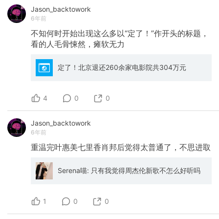
https://m.okjike.com/originalPosts/641c207e1cc
Jason_backtowork
s=ewoidSI6ICI1NjU1OTg0MjVhMDNmOTEzMDBlM
6年前
不知何时开始出现这么多以“定了！”作开头的标题，
看的人毛骨悚然，瘫软无力
定了！北京退还260余家电影院共304万元
4
0
0
Jason_backtowork
6年前
重温完叶惠美七里香肖邦后觉得太普通了，不思进取
Serena喵: 只有我觉得周杰伦新歌不怎么好听吗
1
0
0