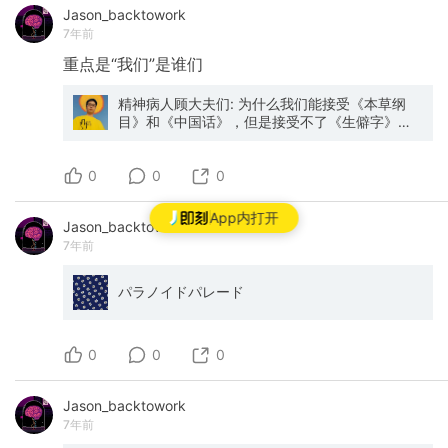
Jason_backtowork
7年前
重点是“我们”是谁们
精神病人顾大夫们: 为什么我们能接受《本草纲
目》和《中国话》，但是接受不了《生僻字》
呢？
0
0
0
App内打开
Jason_backtowork
7年前
パラノイドパレード
0
0
0
Jason_backtowork
7年前