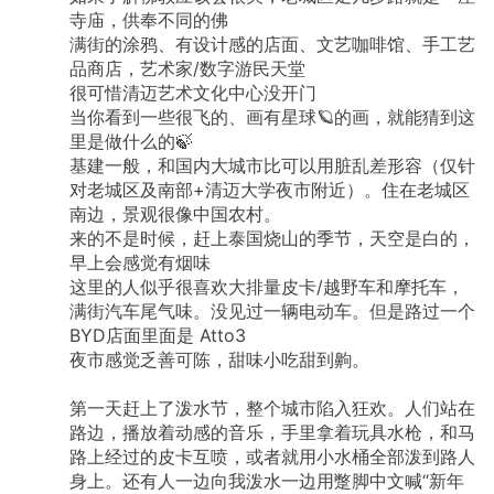
寺庙，供奉不同的佛
满街的涂鸦、有设计感的店面、文艺咖啡馆、手工艺
品商店，艺术家/数字游民天堂
很可惜清迈艺术文化中心没开门
当你看到一些很飞的、画有星球🪐的画，就能猜到这
里是做什么的🍃
基建一般，和国内大城市比可以用脏乱差形容（仅针
对老城区及南部+清迈大学夜市附近）。住在老城区
南边，景观很像中国农村。
来的不是时候，赶上泰国烧山的季节，天空是白的，
早上会感觉有烟味
这里的人似乎很喜欢大排量皮卡/越野车和摩托车，
满街汽车尾气味。没见过一辆电动车。但是路过一个
BYD店面里面是
Atto3
夜市感觉乏善可陈，甜味小吃甜到齁。
第一天赶上了泼水节，整个城市陷入狂欢。人们站在
路边，播放着动感的音乐，手里拿着玩具水枪，和马
路上经过的皮卡互喷，或者就用小水桶全部泼到路人
身上。还有人一边向我泼水一边用蹩脚中文喊“新年