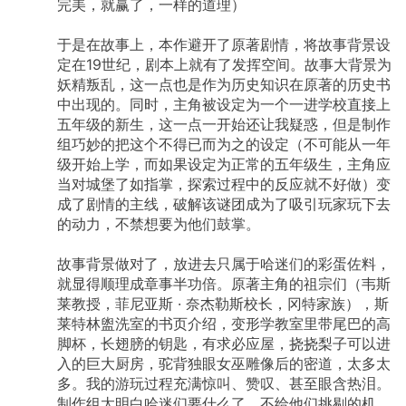
完美，就赢了，一样的道理）
于说这个 plugins 系统可以自己给自己写
plugin……至少在目前是不准确的。OpenAI 联合
创始人 Greg 在 Twitter 上说的不错，一个 plugin
于是在故事上，本作避开了原著剧情，将故事背景设
的开发很简单，你就是为一个自然语言模型来写
定在19世纪，剧本上就有了发挥空间。故事大背景为
API 文档。但这个前提是你得先有 API。如果你已
妖精叛乱，这一点也是作为历史知识在原著的历史书
经做出一个 Wolfram Alpha 了，要接入的确是很
中出现的。同时，主角被设定为一个一进学校直接上
简单的。就好像给 Chrome 写一个 web app 其
实也很简单，因为本质上那只是一个已有网站的
五年级的新生，这一点一开始还让我疑惑，但是制作
书签。 当然了，既然 GPT 已经可以帮忙写代码
组巧妙的把这个不得已而为之的设定（不可能从一年
了，所以你用 GPT 从 0 开始写出一个 plugin 理
级开始上学，而如果设定为正常的五年级生，主角应
论上是可能的，但这不是 plugins 系统的开箱体
当对城堡了如指掌，探索过程中的反应就不好做）变
验。Greg 说的「为自然语言模型写 API」，并不
成了剧情的主线，破解该谜团成为了吸引玩家玩下去
是大家所理解的「用自然语言模型来写 API」。
目前 plugin 的接口仍然需要写成机读语言——尽
的动力，不禁想要为他们鼓掌。
管理论上，如果你写出足够详细的 prompt，也可
以让 GPT 来生成。 这中间的区别也许没有那么
故事背景做对了，放进去只属于哈迷们的彩蛋佐料，
重要，也许就是差一层窗户纸。但总之，描述的
就显得顺理成章事半功倍。原著主角的祖宗们（韦斯
还不是已经实现的体验。 ChatGPT 的 plugin 系
统的设计和之前类似系统比，真的新颖之处在哪
莱教授，菲尼亚斯
·
奈杰勒斯校长，冈特家族），斯
里呢？前面说到「适当时候」，在接口中，你可
莱特林盥洗室的书页介绍，变形学教室里带尾巴的高
以用自然语言告知 ChatGPT 你这个 API 能干
脚杯，长翅膀的钥匙，有求必应屋，挠挠梨子可以进
啥，ChatGPT 用自然语言理解了这一点后，就可
入的巨大厨房，驼背独眼女巫雕像后的密道，太多太
以自动根据用户的输入来判断什么时候应该找谁
多。我的游玩过程充满惊叫、赞叹、甚至眼含热泪。
来满足用户的需求。你只需要告诉它一次「买机
票去 KAYAK」，它就知道下次你问它 UA888 的
制作组太明白哈迷们要什么了，不给他们挑剔的机