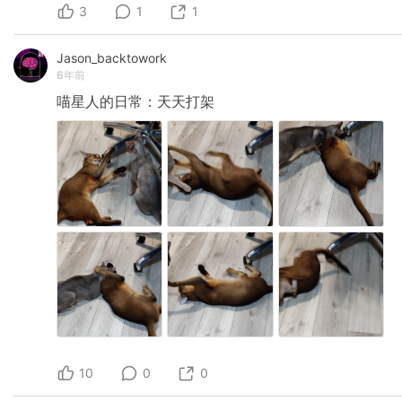
3
OpenAI 不甘于只做基础设施了，他们现在看起来
1
1
决心直接面向消费者，不给中间商赚差价的机会
了。也许，OpenAI 就是第四次工业革命的
Jason_backtowork
Google 或 Apple 了。 Plugins 这个系统相信是在
6年前
很短时间内拼凑出来的，却足够优雅、有想象
力。Go-to market 的能力、连接用户需求和技术
喵星人的日常：天天打架
的能力、商业化的能力、设计生态系统的能力...
不就是古典产品经理的核心能力么？怪不得老王
也要招产品经理 [6]。可惜，想来想去好像不认识
什么活人有这个能力。 你看，为了拖延写稿我宁
愿写这么大一段 [7]。没有仔细校对，有错漏请指
正。 [1]:
https://platform.openai.com/docs/plugins/introduc
[2]:
https://en.wikipedia.org/wiki/Operating_system
[3]: https://openai.com/blog/chatgpt-plugins
[4]:
https://developers.google.com/assistant/conversa
[5]:
https://www.technologyreview.com/2023/03/03/1
story-oral-history-how-chatgpt-built-openai/
[6]:
https://m.okjike.com/originalPosts/641aa79e40
10
0
0
s=ewoidSI6ICI1NjU1OTg0MjVhMDNmOTEzMDBlM
[7]: