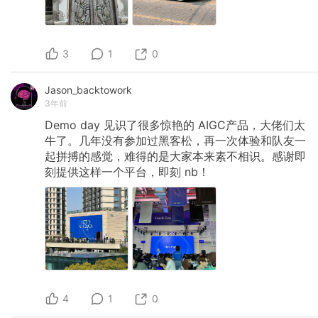
3
1
0
Jason_backtowork
3年前
Demo
day
见识了很多惊艳的
AIGC产品，大佬们太
牛了。几年没有参加过黑客松，再一次体验和队友一
起拼搏的感觉，难得的是大家本来素不相识。感谢即
刻提供这样一个平台，即刻
nb！
4
1
0