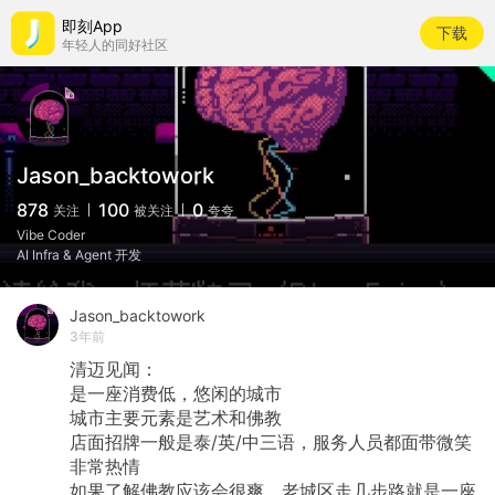
即刻App
下载
年轻人的同好社区
Jason_backtowork
878
100
0
关注
被关注
夸夸
Vibe Coder
AI Infra & Agent 开发
Jason_backtowork
3年前
清迈见闻：
是一座消费低，悠闲的城市
城市主要元素是艺术和佛教
店面招牌一般是泰/英/中三语，服务人员都面带微笑
非常热情
如果了解佛教应该会很爽，老城区走几步路就是一座