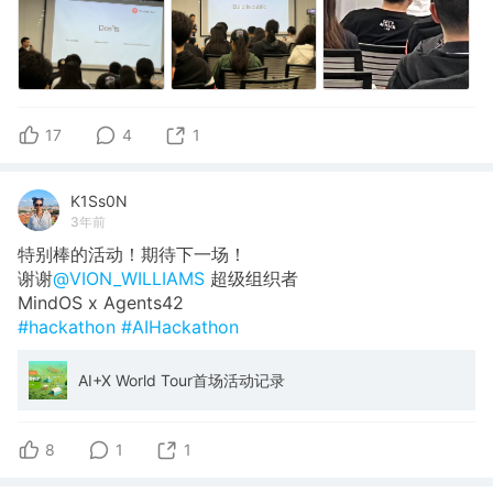
17
4
1
K1Ss0N
3年前
特别棒的活动！期待下一场！
谢谢
@VION_WILLIAMS
超级组织者
MindOS x Agents42
#hackathon
#AIHackathon
AI+X World Tour首场活动记录
8
1
1