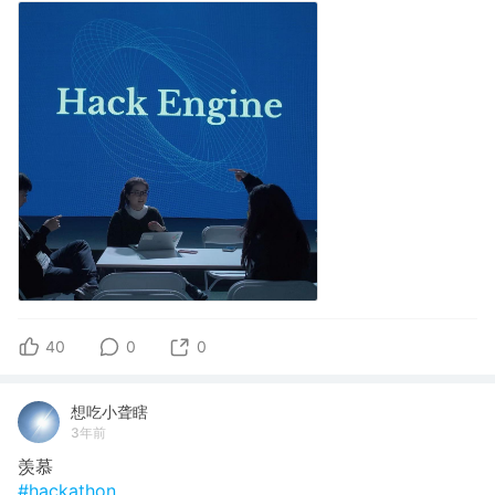
40
0
0
想吃小聋瞎
3年前
羡慕
#hackathon