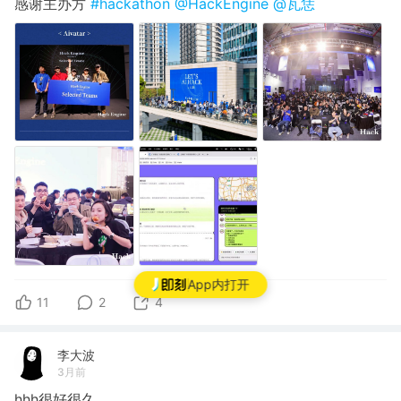
感谢主办方
#hackathon
@HackEngine
@瓦恁
App内打开
11
2
4
李大波
3月前
hhh很好很久