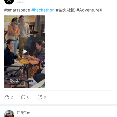
2年前
#smartspace
#hackathon
#柴火社区 #AdventureX
00:07
2
0
0
江天Tim