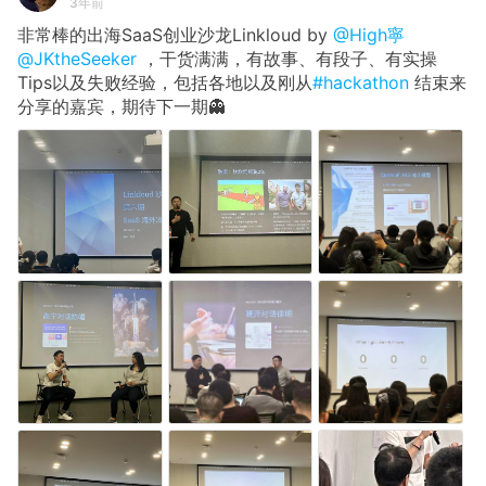
3年前
非常棒的出海SaaS创业沙龙Linkloud by
@High寧
@JKtheSeeker
，干货满满，有故事、有段子、有实操
Tips以及失败经验，包括各地以及刚从
#hackathon
结束来
分享的嘉宾，期待下一期👻