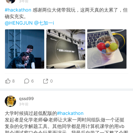
3年前
#hackathon
感谢两位大佬带我玩，这两天真的太累了，但
确实充实。
@HENGJUN
@七加一i
8
6
0
qssd99
3年前
大学时候搞过超低配版的
#hackathon
发起者是化学老师😂老师让大家一周时间组队做一个还挺
复杂的化学解题工具。其他同学都是用计算机课学的用vb
那个调试窗口命令行界面演示，我最后自学了一下整了个图