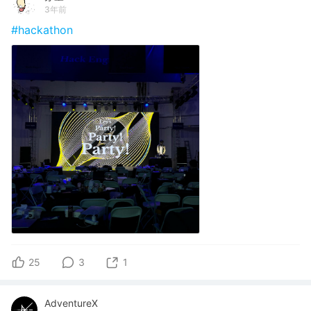
3年前
#hackathon
25
3
1
AdventureX