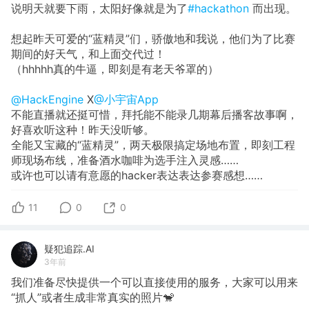
说明天就要下雨，太阳好像就是为了
#hackathon
而出现。
想起昨天可爱的“蓝精灵”们，骄傲地和我说，他们为了比赛
期间的好天气，和上面交代过！
（hhhhh真的牛逼，即刻是有老天爷罩的）
@HackEngine
X
@小宇宙App
不能直播就还挺可惜，拜托能不能录几期幕后播客故事啊，
好喜欢听这种！昨天没听够。
全能又宝藏的“蓝精灵”，两天极限搞定场地布置，即刻工程
师现场布线，准备酒水咖啡为选手注入灵感……
或许也可以请有意愿的hacker表达表达参赛感想……
11
0
0
疑犯追踪.AI
3年前
我们准备尽快提供一个可以直接使用的服务，大家可以用来
“抓人”或者生成非常真实的照片🐒