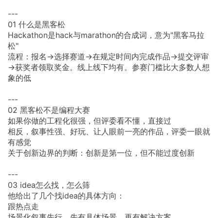
---
01 什么是黑客松
Hackathon是hack与marathon的合成词，意为"黑客马拉
松"
流程：报名→选择赛道→在规定时间内完成作品→提交评审
→获奖者领取奖金。线上线下均有。参赛门槛比大多数人想
象的低
---
02 黑客松不是编程大赛
如果你做的工程化很强，但评委看不懂，直接过
相反，叙事性强、好玩、让人眼前一亮的作品，评委一眼就
有感觉
关于创新边界的判断：创新是第一位，但不能过度创新
---
03 idea怎么找，怎么筛
他给出了几个找idea的具体方向：
跟热点走
场景化叙事先行。先有具体场景，再有解决方案