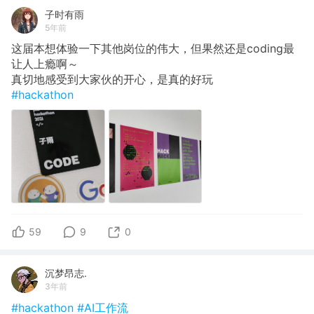
子时有雨
5年前
这届本想体验一下其他岗位的伟大，但果然还是coding最
让人上瘾啊～
真切地感受到大家伙的开心，是真的好玩
#hackathon
59
9
0
沉梦昂志.
3年前
#hackathon
#AI工作流