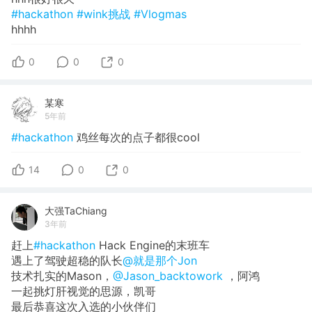
#hackathon
#wink挑战
#Vlogmas
hhhh
0
0
0
某寒
5年前
#hackathon
鸡丝每次的点子都很cool
14
0
0
大强TaChiang
3年前
赶上
#hackathon
Hack Engine的末班车
遇上了驾驶超稳的队长
@就是那个Jon
技术扎实的Mason，
@Jason_backtowork
，阿鸿
一起挑灯肝视觉的思源，凯哥
最后恭喜这次入选的小伙伴们