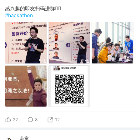
感兴趣的即友扫码进群🙋‍♀️
#hackathon
22
8
12
苏童