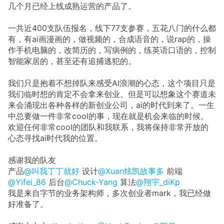
几个月已经上线成熟运营的产品了。
一共近400支队伍报名，线下77支参赛，五花八门的什么都
有，有ai画漫画的，做视频的，合成语音的，说rap的，操
作手机电脑的，改简历的，写病例的，练英语口语的，控制
智能家居的，甚至还有追捕逃犯的。
我们只是抱着不想掉队来感受AI浪潮的心态，这个项目只是
我们临时想的肯定不会拿来创业。但是可以想象这个赛道未
来会涌现出各种各样的新创业公司，ai的时代到来了。一生
中总要做一件非常cool的事，现在就是机会来临的时候。
欢迎任何非常cool的团队和我联系，我将保持非常开放的
心态寻找ai时代我的位置。
感谢我的队友
产品
@叫我丁丁就好
设计
@Xuan炫凯故事多
前端
@Yifei_86
后台
@Chuck-Yang
算法
@翔宇_diKp
我是来自字节的业务架构师，多次创业者mark，我已经做
好准备了。