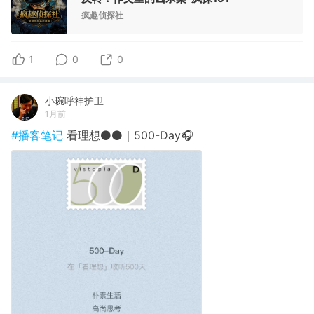
疯趣侦探社
1
0
0
小琬呼神护卫
1月前
#播客笔记
看理想⚫️⚫️｜500-Day🎧