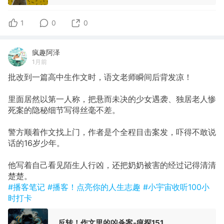
1
0
0
疯趣阿泽
1月前
批改到一篇高中生作文时，语文老师瞬间后背发凉！
里面居然以第一人称，把悬而未决的少女遇袭、独居老人惨
死案的隐秘细节写得丝毫不差。
警方顺着作文找上门，作者是个全程目击案发，吓得不敢说
话的16岁少年。
他写着自己看见陌生人行凶，还把奶奶被害的经过记得清清
楚楚。
#播客笔记
#播客！点亮你的人生志趣
#小宇宙收听100小
时打卡
反转！作文里的凶杀案-疯探151