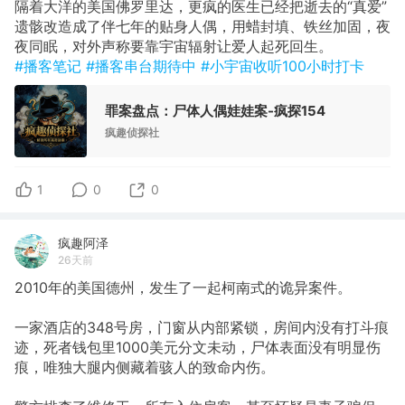
隔着大洋的美国佛罗里达，更疯的医生已经把逝去的“真爱”
遗骸改造成了伴七年的贴身人偶，用蜡封填、铁丝加固，夜
夜同眠，对外声称要靠宇宙辐射让爱人起死回生。
#播客笔记
#播客串台期待中
#小宇宙收听100小时打卡
罪案盘点：尸体人偶娃娃案-疯探154
疯趣侦探社
1
0
0
疯趣阿泽
26天前
2010年的美国德州，发生了一起柯南式的诡异案件。
一家酒店的348号房，门窗从内部紧锁，房间内没有打斗痕
迹，死者钱包里1000美元分文未动，尸体表面没有明显伤
痕，唯独大腿内侧藏着骇人的致命内伤。