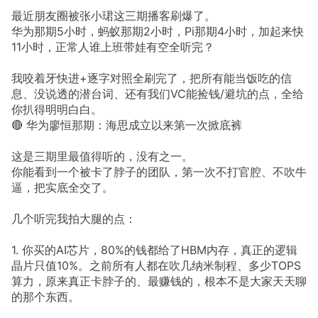
最近朋友圈被张小珺这三期播客刷爆了。
华为那期5小时，蚂蚁那期2小时，Pi那期4小时，加起来快
11小时，正常人谁上班带娃有空全听完？
我咬着牙快进+逐字对照全刷完了，把所有能当饭吃的信
息、没说透的潜台词、还有我们VC能捡钱/避坑的点，全给
你扒得明明白白。
🔴 华为廖恒那期：海思成立以来第一次掀底裤
这是三期里最值得听的，没有之一。
你能看到一个被卡了脖子的团队，第一次不打官腔、不吹牛
逼，把实底全交了。
几个听完我拍大腿的点：
1. 你买的AI芯片，80%的钱都给了HBM内存，真正的逻辑
晶片只值10%。之前所有人都在吹几纳米制程、多少TOPS
算力，原来真正卡脖子的、最赚钱的，根本不是大家天天聊
的那个东西。