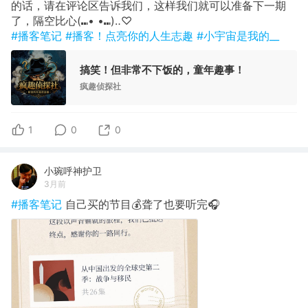
的话，请在评论区告诉我们，这样我们就可以准备下一期
了，隔空比心(⑉• •⑉)‥♡
#播客笔记
#播客！点亮你的人生志趣
#小宇宙是我的__
搞笑！但非常不下饭的，童年趣事！
疯趣侦探社
1
0
0
小琬呼神护卫
3月前
#播客笔记
自己买的节目💰聋了也要听完🎧