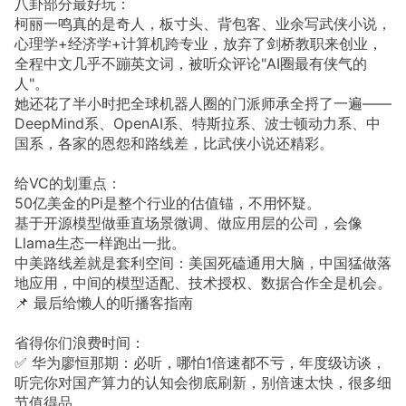
八卦部分最好玩：
柯丽一鸣真的是奇人，板寸头、背包客、业余写武侠小说，
心理学+经济学+计算机跨专业，放弃了剑桥教职来创业，
全程中文几乎不蹦英文词，被听众评论"AI圈最有侠气的
人"。
她还花了半小时把全球机器人圈的门派师承全捋了一遍——
DeepMind系、OpenAI系、特斯拉系、波士顿动力系、中
国系，各家的恩怨和路线差，比武侠小说还精彩。
给VC的划重点：
50亿美金的Pi是整个行业的估值锚，不用怀疑。
基于开源模型做垂直场景微调、做应用层的公司，会像
Llama生态一样跑出一批。
中美路线差就是套利空间：美国死磕通用大脑，中国猛做落
地应用，中间的模型适配、技术授权、数据合作全是机会。
📌 最后给懒人的听播客指南
省得你们浪费时间：
✅ 华为廖恒那期：必听，哪怕1倍速都不亏，年度级访谈，
听完你对国产算力的认知会彻底刷新，别倍速太快，很多细
节值得品。