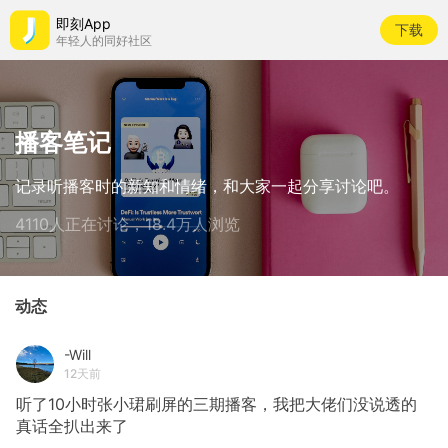
即刻App
下载
年轻人的同好社区
播客笔记
记录听播客时的新知和情绪，和大家一起分享讨论吧。
4110人正在讨论，18.4万人浏览
动态
-Will
12天前
听了10小时张小珺刷屏的三期播客，我把大佬们没说透的
真话全扒出来了