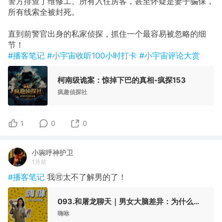
警方排查了维修工、所有入住房客，甚至怀疑是妻子骗保，
所有线索全被封死。
直到前警官出身的私家侦探，抓住一个最容易被忽略的细
节！
#播客笔记
#小宇宙收听100小时打卡
#小宇宙评论大赏
柯南级诡案：惊掉下巴的真相-疯探153
疯趣侦探社
1
0
0
小琬呼神护卫
1月前
#播客笔记
我🉑太不了解男的了！
093.和屠龙聊天｜男女大脑差异：为什么我们总在关系里误会彼此？
嗨咻