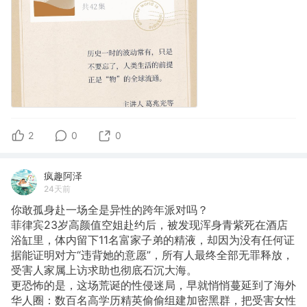
2
0
0
疯趣阿泽
24天前
你敢孤身赴一场全是异性的跨年派对吗？
菲律宾23岁高颜值空姐赴约后，被发现浑身青紫死在酒店
浴缸里，体内留下11名富家子弟的精液，却因为没有任何证
据能证明对方“违背她的意愿”，所有人最终全部无罪释放，
受害人家属上访求助也彻底石沉大海。
更恐怖的是，这场荒诞的性侵迷局，早就悄悄蔓延到了海外
华人圈：数百名高学历精英偷偷组建加密黑群，把受害女性