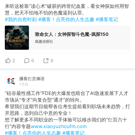
来听这桩靠“读心术”破获的跨世纪血案，看女神探如何用智
慧，把天不怕地不怕的色魔逼到认罪。
#我的自愈时刻
#播客！点亮你的人生志趣
#播客笔记
致命女人：女神探智斗色魔-疯探150
疯趣侦探社
2
0
0
播客仨言俩语
1月前
“硅谷最性感工作”FDE的大爆发也暗合了AI急速发展下人才
市场从“专才”向复合型“通才”的转向。
希望我们这期节目能帮各位考生提前看到职场未来趋势，打
开思路，选到自己中意的专业！
想了解更多不同职业的一手体验可以移步我们的“仨百六十
行”内容专题
www.xiaoyuzhoufm.com
#播客！点亮你的人生志趣
#播客笔记