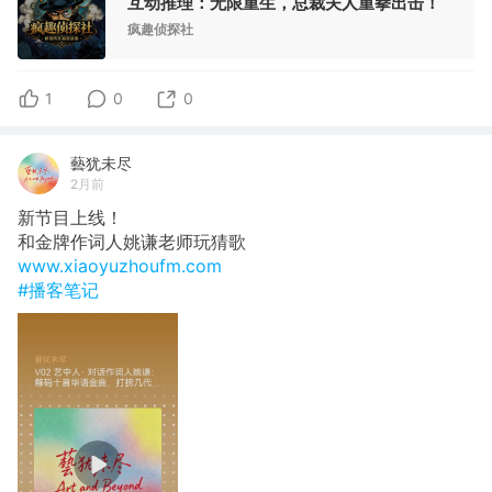
互动推理：无限重生，总裁夫人重拳出击！
疯趣侦探社
1
0
0
藝犹未尽
2月前
新节目上线！
和金牌作词人姚谦老师玩猜歌
www.xiaoyuzhoufm.com
#播客笔记