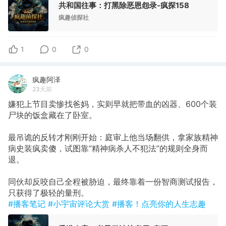
共和国往事：打黑除恶恩怨录-疯探158
疯趣侦探社
1
0
0
疯趣阿泽
23天前
嫌犯上节目卖惨找爸妈，实则早就把带血的凶器、600个装
尸块的饭盒藏在了卧室。
最吊诡的反转才刚刚开始：庭审上他当场翻供，拿家族精神
病史装疯卖傻，试图靠“精神病杀人不犯法”的规则全身而
退。
同伙却反咬自己全程被胁迫，最终靠着一份智商测试报告，
只获得了极轻的量刑。
#播客笔记
#小宇宙评论大赏
#播客！点亮你的人生志趣