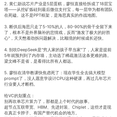
2. 黄仁勋说芯片产业是5层蛋糕，廖恒直接给拆成了18层宝
塔——从挖矿炼硅到最后微信支付宝，每一层华为都有团队
在死磕。这不是PPT框架，是海思真实的作战地图。
3. 断供后海思只走了5-10%的人，80-90%的骨干全留下来
了，根本不是外界脑补的悲情戏，反而"激发了极大的好胜
心"，天天憋着劲拆问题解决，比顺境的时候成长还快。
4. 别吹DeepSeek是"穷人家的孩子早当家"了，人家是提前
5年就预判到了内存墙，主动选了稀疏激活这条更难的路。
梁文峰不是省，是看得比所有人都远。
5. 廖恒在清华教课快焦虑死了：现在学生全去搞大模型
prompt了，没人愿意学设计CPU这种硬课，再过几年芯片
行业要人才断档。
给VC的划重点：
别再吹单芯片算力了，那都是上个时代的故事。
超节点互联带宽、HBM、先进封装、Chiplet，这些才是现
在真正卡脖子、有国产替代机会的地方。