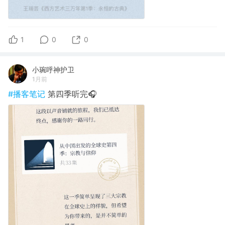
1
0
0
小琬呼神护卫
1月前
#播客笔记
第四季听完🎧