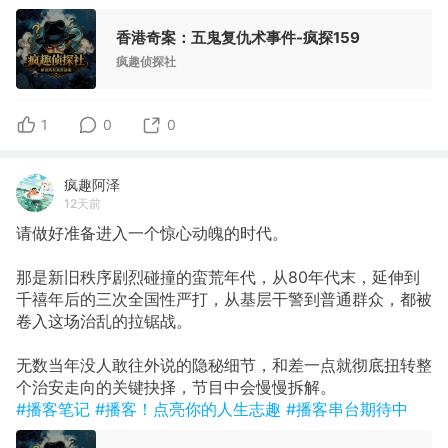
香港奇案：五鬼复仇术事件-疯探159
疯趣侦探社
1
0
0
疯趣阿泽
12天前
请做好准备进入一个惊心动魄的时代。
那是新旧秩序剧烈碰撞的蛮荒年代，从80年代末，延伸到
千禧年后的三次全国性严打，从基层干警到普通群众，都被
卷入这场治乱的拉锯战。
无数当年没人敢往外说的隐秘细节，和差一点就彻底扭转整
个治安走向的关键抉择，节目中会慢慢拆解。
#播客笔记
#播客！点亮你的人生志趣
#播客串台期待中