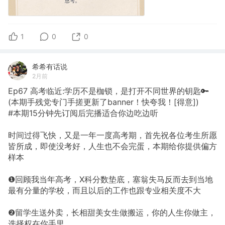
1
0
0
希希有话说
2月前
Ep67 高考临近:学历不是枷锁，是打开不同世界的钥匙🔑
(本期手残党专门手搓更新了banner！快夸我！[得意])
#本期15分钟先订阅后完播适合你边吃边听
时间过得飞快，又是一年一度高考期，首先祝各位考生所愿
皆所成，即使没考好，人生也不会完蛋，本期给你提供偏方
样本
❶回顾我当年高考，X科分数垫底，塞翁失马反而去到当地
最有分量的学校，而且以后的工作也跟专业相关度不大
❷留学生送外卖，长相甜美女生做搬运，你的人生你做主，
选择权在你手里