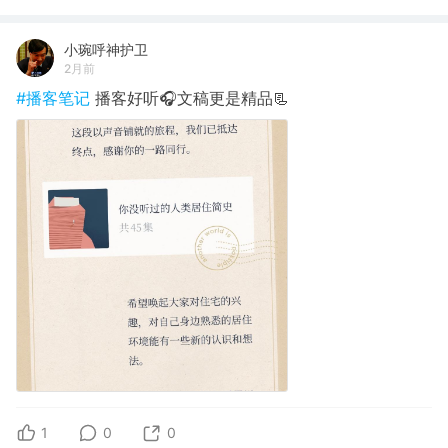
小琬呼神护卫
2月前
#播客笔记
播客好听🎧文稿更是精品📃
1
0
0