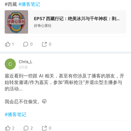
#西藏
#播客笔记
EP57 西藏行记：绝美冰川与千年神权：剥开西藏的滤镜，我们到底在朝圣什么？
好奇心茶社
1
0
0
Chris_L
2月前
最近看到一些跟 AI 相关，甚至有些涉及了播客的朋友，开
始转发邀请/作为嘉宾，参加“商标抢注”并退出型主播参与
的活动…
我会忍不住偷笑。🤭
#播客笔记
2
2
0