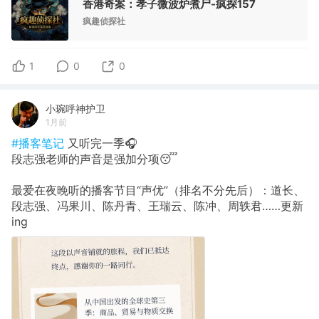
香港奇案：孝子微波炉煮尸-疯探157
疯趣侦探社
1
0
0
小琬呼神护卫
1月前
#播客笔记
又听完一季🎧
段志强老师的声音是强加分项😴
最爱在夜晚听的播客节目“声优”（排名不分先后）：道长、
段志强、冯果川、陈丹青、王瑞云、陈冲、周轶君……更新
ing