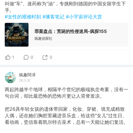
叫做“车”、迷药称为“油”，专挑刚到德国的中国女留学生下
手。
#女性的艰难时刻
#播客笔记
#小宇宙评论大赏
罪案盘点：荒诞的性侵迷局-疯探155
疯趣侦探社
1
0
0
疯趣阿泽
26天前
两起跨越半个地球，相隔半个世纪的极端执念奇案，没有一
句台词，却比最恐怖的恐怖片更让人背脊发凉。
把26具年轻女孩的遗体带回家，化妆、穿裙、填充成精致
人偶，还在她们胸腔里藏进音乐盒，给这些“女儿”过生日、
看动画，坚信靠着凯尔特古巫术，总有一天能让她们复活。