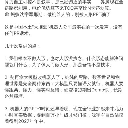
算力自主可控不是叙事，是已经跑通的事实——昇腾现在全
链路都能用，电价优势算下来TCO甚至比N卡还划算。
🟡 蚂蚁沈宇军那期：做机器人的，别被人形PPT骗了
这是中国本土"大脑派"机器人公司最实在的一次发声，没有
任何PR话术。
几个反常识的点：
1. 我们根本不做人形，也对人形没执念。什么形态能解决问
题就用什么，为了像人而做人形，那是营销不是技术。
2. 别再拿大模型改机器人了，纯纯的弯路。数字世界和物
理世界是完全两种东西：大模型只要懂语义就行，机器人要
懂距离、懂力、懂实时反馈，硬嫁接短期出Demo快，长期
必然撞墙。
3. 机器人的GPT-1时刻还早着呢。现在全行业加起来才几万
小时真实数据，要到百万小时级才够门槛，沈宇军自己估摸
着得到2027年年中。