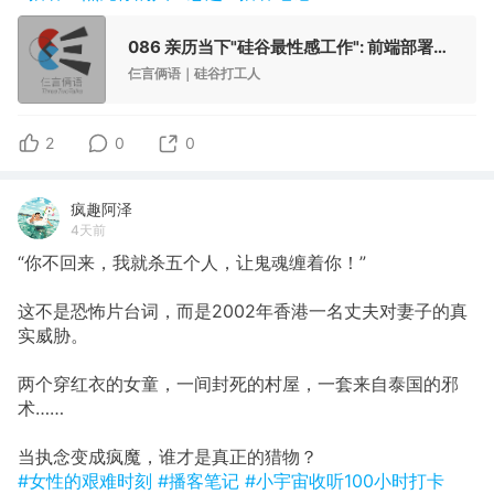
086 亲历当下"硅谷最性感工作": 前端部署工程师(FDE) | 串台《佐治亚小帅》
仨言俩语｜硅谷打工人
2
0
0
疯趣阿泽
4天前
“你不回来，我就杀五个人，让鬼魂缠着你！”
这不是恐怖片台词，而是2002年香港一名丈夫对妻子的真
实威胁。
两个穿红衣的女童，一间封死的村屋，一套来自泰国的邪
术……
当执念变成疯魔，谁才是真正的猎物？
#女性的艰难时刻
#播客笔记
#小宇宙收听100小时打卡