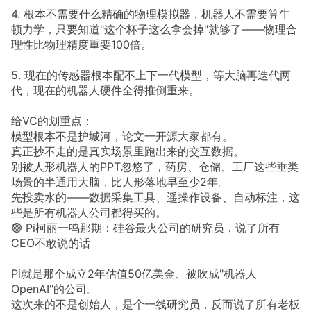
4. 根本不需要什么精确的物理模拟器，机器人不需要算牛
顿力学，只要知道"这个杯子这么拿会掉"就够了——物理合
理性比物理精度重要100倍。
5. 现在的传感器根本配不上下一代模型，等大脑再迭代两
代，现在的机器人硬件全得推倒重来。
给VC的划重点：
模型根本不是护城河，论文一开源大家都有。
真正抄不走的是真实场景里跑出来的交互数据。
别被人形机器人的PPT忽悠了，药房、仓储、工厂这些垂类
场景的半通用大脑，比人形落地早至少2年。
先投卖水的——数据采集工具、遥操作设备、自动标注，这
些是所有机器人公司都得买的。
🟢 Pi柯丽一鸣那期：硅谷最火公司的研究员，说了所有
CEO不敢说的话
Pi就是那个成立2年估值50亿美金、被吹成"机器人
OpenAI"的公司。
这次来的不是创始人，是个一线研究员，反而说了所有老板