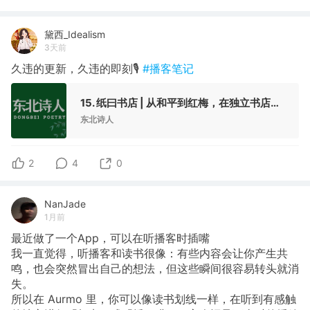
黛西_Idealism
3天前
久违的更新，久违的即刻🎙️
#播客笔记
15. 纸曰书店 | 从和平到红梅，在独立书店里重新认识“沈阳”！
东北诗人
2
4
0
NanJade
1月前
最近做了一个App，可以在听播客时插嘴
我一直觉得，听播客和读书很像：有些内容会让你产生共
鸣，也会突然冒出自己的想法，但这些瞬间很容易转头就消
失。
所以在 Aurmo 里，你可以像读书划线一样，在听到有感触