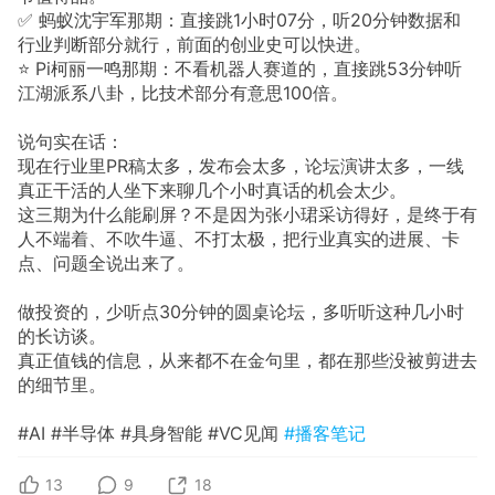
✅ 蚂蚁沈宇军那期：直接跳1小时07分，听20分钟数据和
行业判断部分就行，前面的创业史可以快进。
⭐ Pi柯丽一鸣那期：不看机器人赛道的，直接跳53分钟听
江湖派系八卦，比技术部分有意思100倍。
说句实在话：
现在行业里PR稿太多，发布会太多，论坛演讲太多，一线
真正干活的人坐下来聊几个小时真话的机会太少。
这三期为什么能刷屏？不是因为张小珺采访得好，是终于有
人不端着、不吹牛逼、不打太极，把行业真实的进展、卡
点、问题全说出来了。
做投资的，少听点30分钟的圆桌论坛，多听听这种几小时
的长访谈。
真正值钱的信息，从来都不在金句里，都在那些没被剪进去
的细节里。
#AI #半导体 #具身智能 #VC见闻
#播客笔记
13
9
18