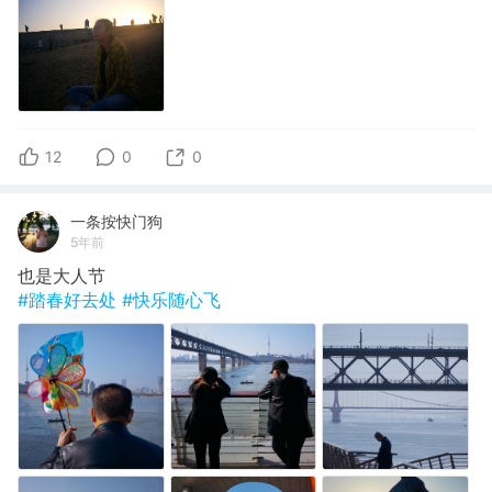
12
0
0
一条按快门狗
5年前
也是大人节
#踏春好去处
#快乐随心飞