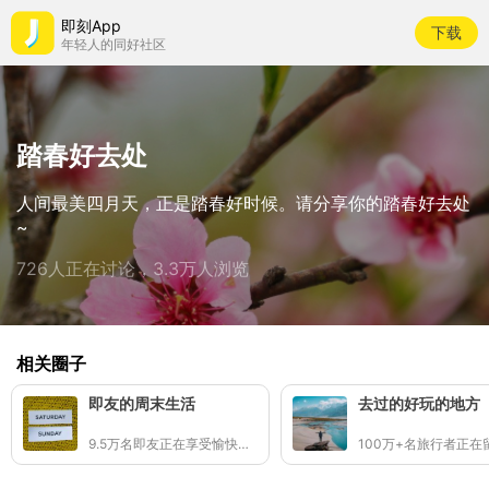
即刻App
下载
年轻人的同好社区
踏春好去处
人间最美四月天，正是踏春好时候。请分享你的踏春好去处
~
726人正在讨论，3.3万人浏览
相关圈子
即友的周末生活
去过的好玩的地方
9.5万名即友正在享受愉快周末🖼