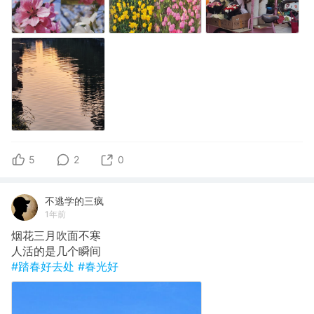
5
2
0
不逃学的三疯
1年前
烟花三月吹面不寒
人活的是几个瞬间
#踏春好去处
#春光好