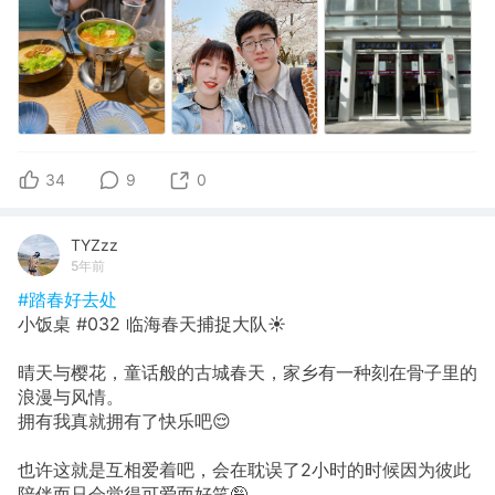
34
9
0
TYZzz
5年前
#踏春好去处
小饭桌 #032 临海春天捕捉大队☀️
晴天与樱花，童话般的古城春天，家乡有一种刻在骨子里的
浪漫与风情。
拥有我真就拥有了快乐吧😌
也许这就是互相爱着吧，会在耽误了2小时的时候因为彼此
陪伴而只会觉得可爱而好笑🤪