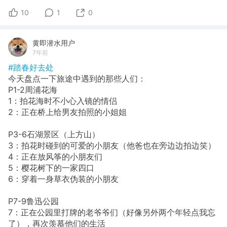
10
1
0
黄即潜水用户
7年前
#踏春好去处
今天盘点一下旅途中遇到的那些人们：
P1-2周浦花海
1：拍花海时不小心入镜的情侣
2：正在桥上给男友拍照的小姐姐
P3-6石湖景区（上方山）
3：拍花时碰到的可爱的小朋友（他爸也在旁边边拍边笑）
4：正在放风筝的小朋友们
5：樱花树下的一家四口
6：穿着一身草衣伪装的小朋友
P7-9鲁迅公园
7：正在公园里打牌的老爷爷们（好像另外两个年轻点我忘
了），再次羡慕他们的生活