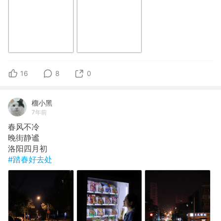
16
8
0
榴小黑
7年前
春风不冷
晚街静谧
洛阳四月初
#踏春好去处