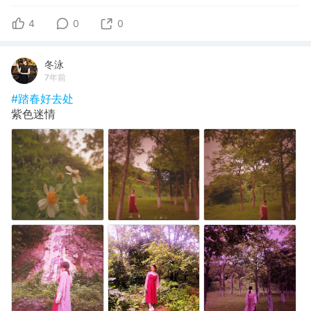
4
0
0
冬泳
7年前
#踏春好去处
紫色迷情