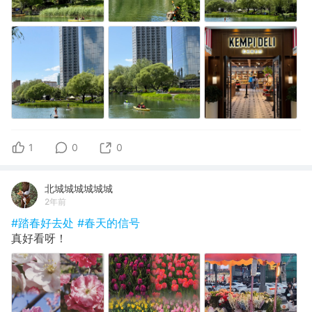
1
0
0
北城城城城城城
2年前
#踏春好去处
#春天的信号
真好看呀！