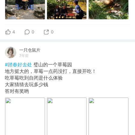
4
0
0
一只仓鼠片
7年前
#踏春好去处
璧山的一个草莓园
地方挺大的，草莓一点药没打，直接开吃！
吃草莓吃到自闭是什么体验
大家猜猜去玩多少钱
答对有奖哟