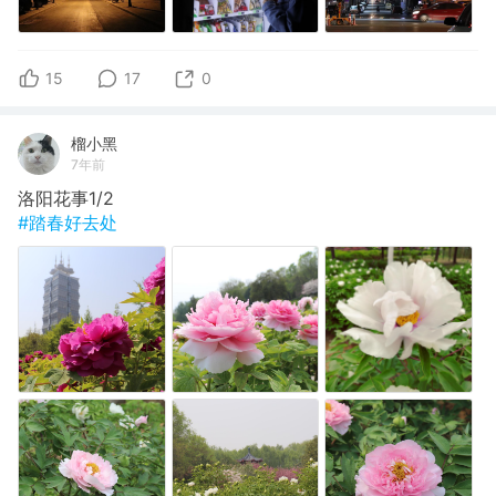
15
17
0
榴小黑
7年前
洛阳花事1/2
#踏春好去处