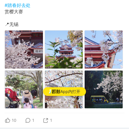
#踏春好去处
赏樱大赛
📍无锡
App内打开
10
1
1