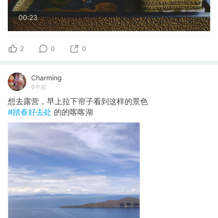
00:23
2
0
0
Charming
6年前
想去露营，早上拉下帘子看到这样的景色
#踏春好去处
的的喀喀湖