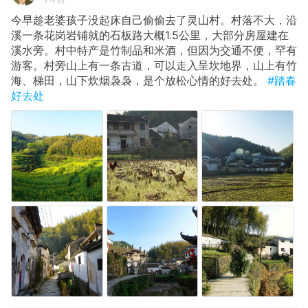
今早趁老婆孩子没起床自己偷偷去了灵山村。村落不大，沿
溪一条花岗岩铺就的石板路大概1.5公里，大部分房屋建在
溪水旁。村中特产是竹制品和米酒，但因为交通不便，罕有
游客。村旁山上有一条古道，可以走入呈坎地界，山上有竹
海、梯田，山下炊烟袅袅，是个放松心情的好去处。
#踏春
好去处