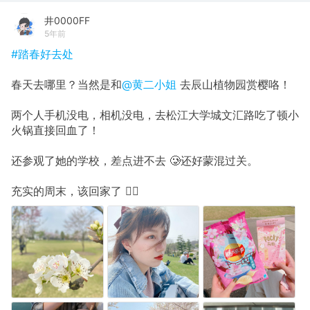
井0000FF
5年前
#踏春好去处
春天去哪里？当然是和
@黄二小姐
去辰山植物园赏樱咯！
两个人手机没电，相机没电，去松江大学城文汇路吃了顿小
火锅直接回血了！
还参观了她的学校，差点进不去 🥲还好蒙混过关。
充实的周末，该回家了 ✌🏻️