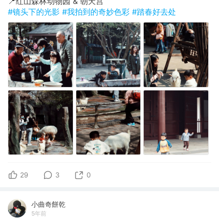
📍红山森林动物园 & 朝天宫
#镜头下的光影
#我拍到的奇妙色彩
#踏春好去处
29
3
0
小曲奇餅乾
5年前