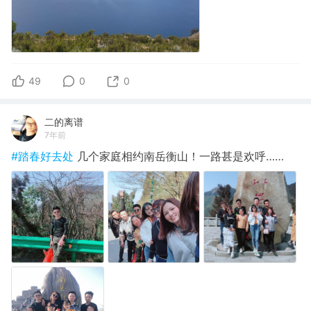
49
0
0
二的离谱
7年前
#踏春好去处
几个家庭相约南岳衡山！一路甚是欢呼……