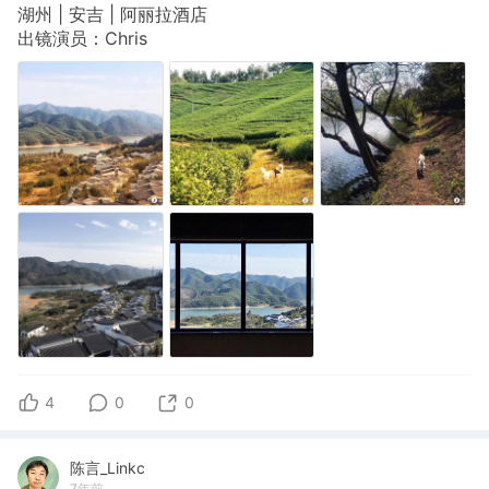
湖州 | 安吉 | 阿丽拉酒店
出镜演员：Chris
4
0
0
陈言_Linkc
7年前