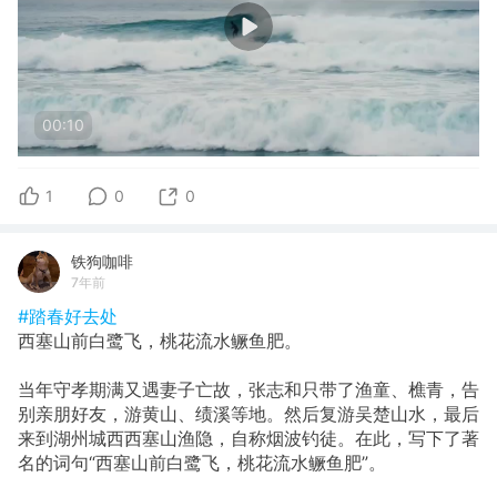
00:10
1
0
0
铁狗咖啡
7年前
#踏春好去处
西塞山前白鹭飞，桃花流水鳜鱼肥。
当年守孝期满又遇妻子亡故，张志和只带了渔童、樵青，告
别亲朋好友，游黄山、绩溪等地。然后复游吴楚山水，最后
来到湖州城西西塞山渔隐，自称烟波钓徒。在此，写下了著
名的词句“西塞山前白鹭飞，桃花流水鳜鱼肥”。