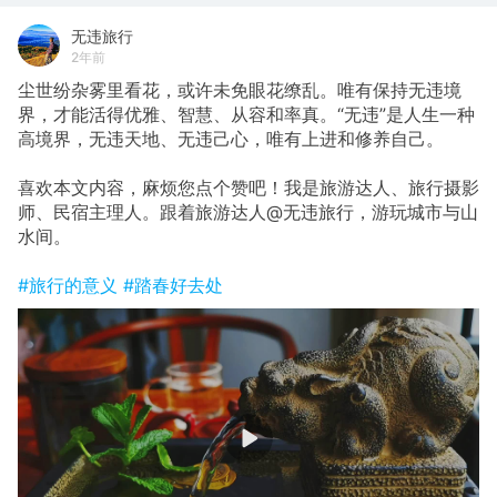
无违旅行
2年前
尘世纷杂雾里看花，或许未免眼花缭乱。唯有保持无违境
界，才能活得优雅、智慧、从容和率真。“无违”是人生一种
高境界，无违天地、无违己心，唯有上进和修养自己。
喜欢本文内容，麻烦您点个赞吧！我是旅游达人、旅行摄影
师、民宿主理人。跟着旅游达人@无违旅行，游玩城市与山
水间。
#旅行的意义
#踏春好去处