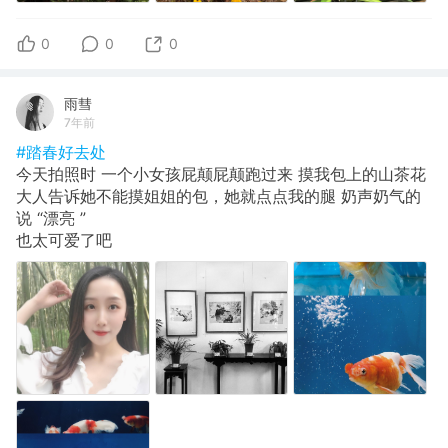
0
0
0
雨彗
7年前
#踏春好去处
今天拍照时 一个小女孩屁颠屁颠跑过来 摸我包上的山茶花
大人告诉她不能摸姐姐的包，她就点点我的腿 奶声奶气的
说 “漂亮 ”
也太可爱了吧 ​​​ ​​​