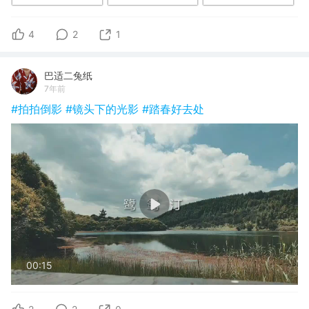
4
2
1
巴适二兔纸
7年前
#拍拍倒影
#镜头下的光影
#踏春好去处
00:15