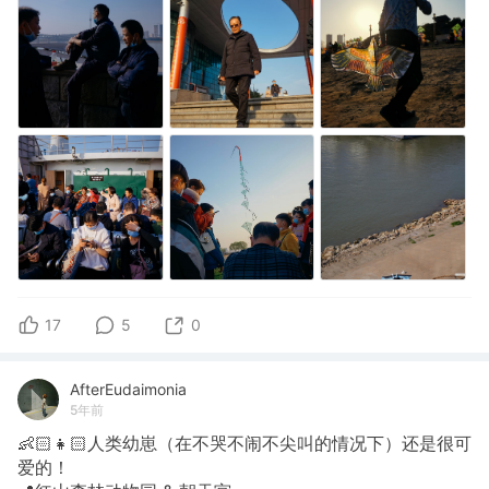
17
5
0
AfterEudaimonia
5年前
👶🏻👧🏻人类幼崽（在不哭不闹不尖叫的情况下）还是很可
爱的！