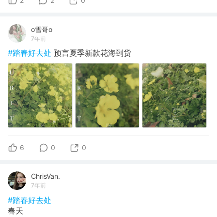
2
2
0
o雪哥o
7年前
#踏春好去处
预言夏季新款花海到货
6
0
0
ChrisVan.
7年前
#踏春好去处
春天