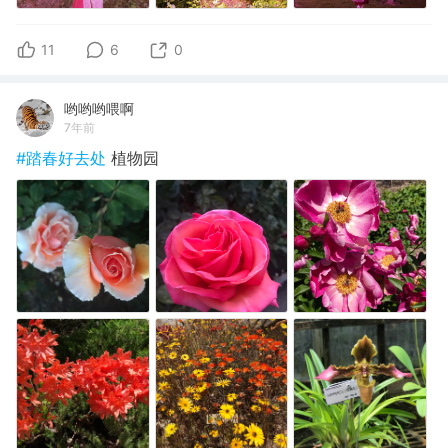
11
6
0
哟哟哟喂啊
7年前
#踏春好去处
植物园