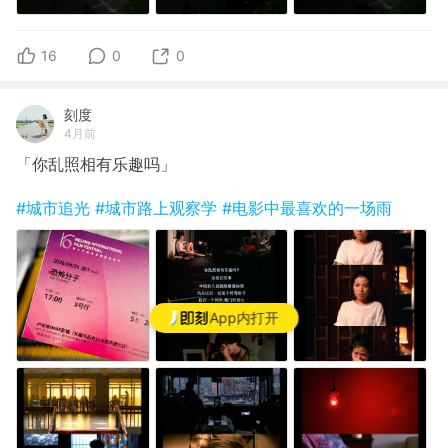
16
0
0
刻度
4月前
「你乱照相有乐趣吗」
#城市追光
#城市路上观察学
#电影中最喜欢的一场雨
App内打开