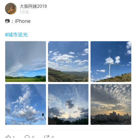
大脸阿姨2019
1月前
📷：iPhone
#城市追光
1
0
0