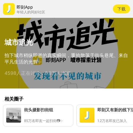
即刻App
下载
年轻人的同好社区
城市追光
拍下城市稍纵即逝的真实瞬间，重拾散落于街头巷尾、来自
平凡生活的光辉✨
4598人正在讨论，6.8万人浏览
相关圈子
街头摄影扫街组
即刻又有新的线下
85万名即友一起扫街📷✨
1.2万名即友已加入