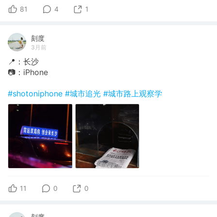
81
4
1
刻度
3月前
📍：长沙
📷：iPhone
#shotoniphone
#城市追光
#城市路上观察学
11
0
0
刻度