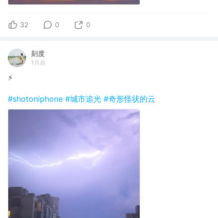
32
0
0
刻度
1月前
⚡️
#shotoniphone
#城市追光
#奇形怪状的云