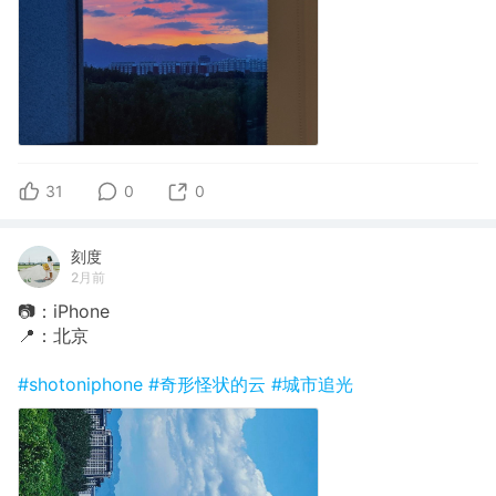
31
0
0
刻度
2月前
📷：iPhone
📍：北京
#shotoniphone
#奇形怪状的云
#城市追光