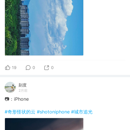
19
0
0
刻度
2月前
📷：iPhone
#奇形怪状的云
#shotoniphone
#城市追光