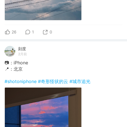
26
1
0
刻度
2月前
📷：iPhone
📍：北京
#shotoniphone
#奇形怪状的云
#城市追光