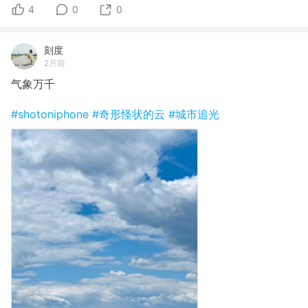
4
0
0
刻度
2月前
气象万千
#shotoniphone
#奇形怪状的云
#城市追光