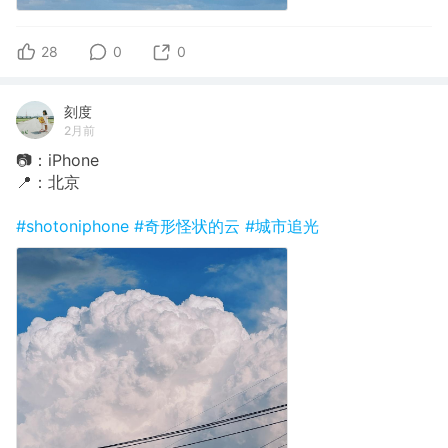
28
0
0
刻度
2月前
📷：iPhone
📍：北京
#shotoniphone
#奇形怪状的云
#城市追光