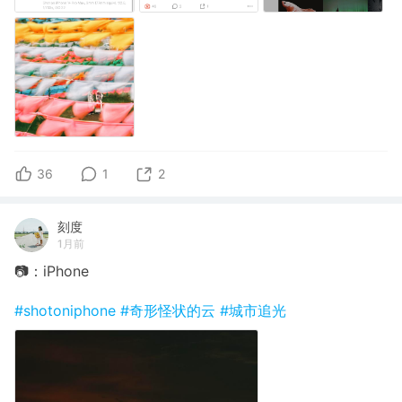
36
1
2
刻度
1月前
📷：iPhone
#shotoniphone
#奇形怪状的云
#城市追光