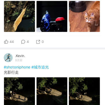
44
4
0
.Kevin.
3月前
#shotoniphone
#城市追光
光影行走