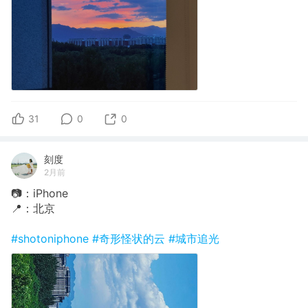
31
0
0
刻度
2月前
📷：iPhone
📍：北京
#shotoniphone
#奇形怪状的云
#城市追光