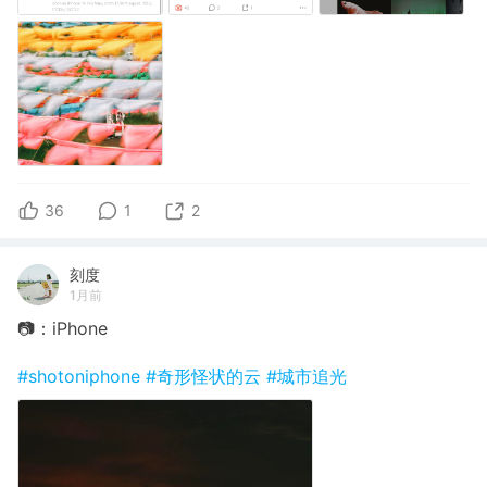
36
1
2
刻度
1月前
📷：iPhone
#shotoniphone
#奇形怪状的云
#城市追光