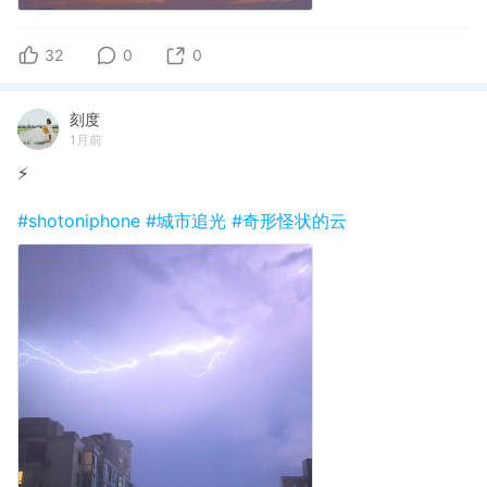
32
0
0
刻度
1月前
⚡️
#shotoniphone
#城市追光
#奇形怪状的云