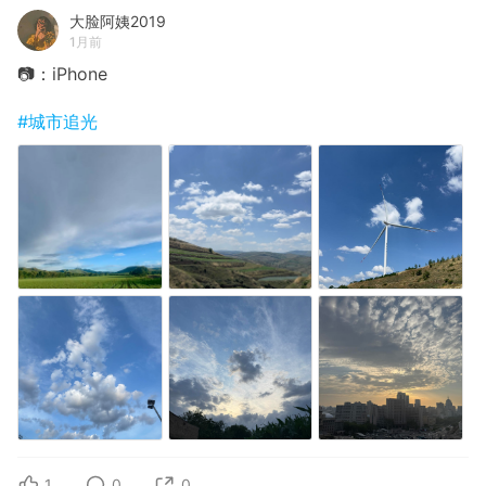
大脸阿姨2019
1月前
📷：iPhone
#城市追光
1
0
0