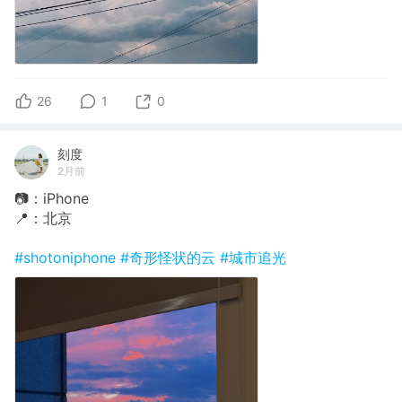
26
1
0
刻度
2月前
📷：iPhone
📍：北京
#shotoniphone
#奇形怪状的云
#城市追光