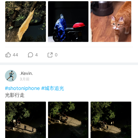
44
4
0
.Kevin.
3月前
#shotoniphone
#城市追光
光影行走