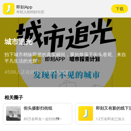
即刻App
下载
年轻人的同好社区
城市追光
拍下城市稍纵即逝的真实瞬间，重拾散落于街头巷尾、来自
平凡生活的光辉✨
4598人正在讨论，6.8万人浏览
相关圈子
街头摄影扫街组
即刻又有新的线下
85万名即友一起扫街📷✨
1.2万名即友已加入