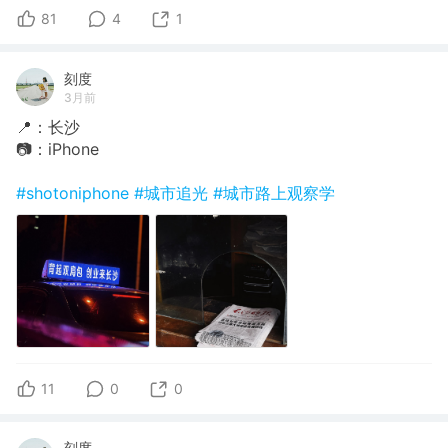
81
4
1
刻度
3月前
📍：长沙
📷：iPhone
#shotoniphone
#城市追光
#城市路上观察学
11
0
0
刻度