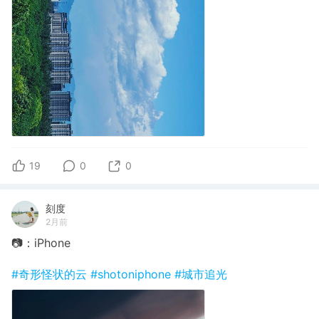
19
0
0
刻度
2月前
📷：iPhone
#奇形怪状的云
#shotoniphone
#城市追光