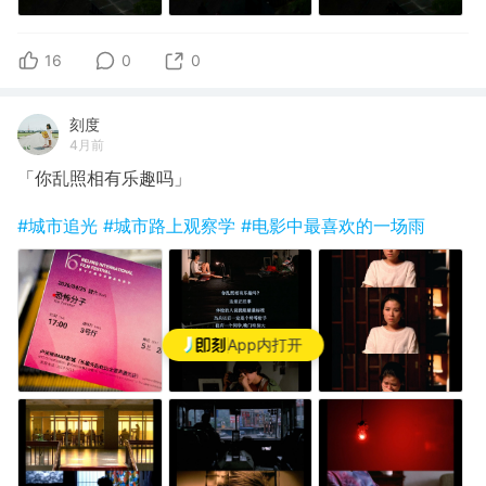
16
0
0
刻度
4月前
「你乱照相有乐趣吗」
#城市追光
#城市路上观察学
#电影中最喜欢的一场雨
App内打开