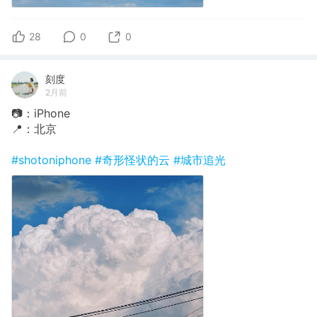
28
0
0
刻度
2月前
📷：iPhone
📍：北京
#shotoniphone
#奇形怪状的云
#城市追光