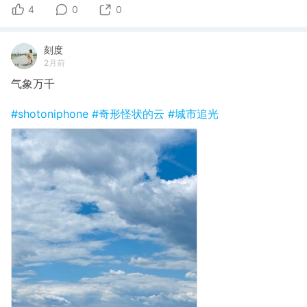
4
0
0
刻度
2月前
气象万千
#shotoniphone
#奇形怪状的云
#城市追光