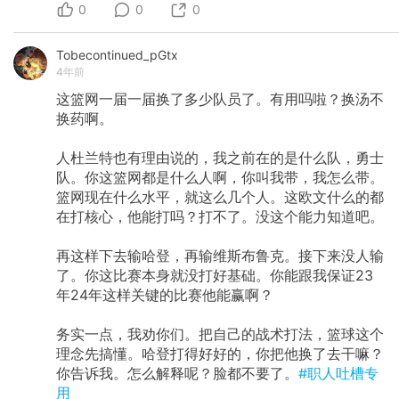
0
0
0
Tobecontinued_pGtx
4年前
这篮网一届一届换了多少队员了。有用吗啦？换汤不
换药啊。
人杜兰特也有理由说的，我之前在的是什么队，勇士
队。你这篮网都是什么人啊，你叫我带，我怎么带。
篮网现在什么水平，就这么几个人。这欧文什么的都
在打核心，他能打吗？打不了。没这个能力知道吧。
再这样下去输哈登，再输维斯布鲁克。接下来没人输
了。你这比赛本身就没打好基础。你能跟我保证23
年24年这样关键的比赛他能赢啊？
务实一点，我劝你们。把自己的战术打法，篮球这个
理念先搞懂。哈登打得好好的，你把他换了去干嘛？
你告诉我。怎么解释呢？脸都不要了。
#职人吐槽专
用