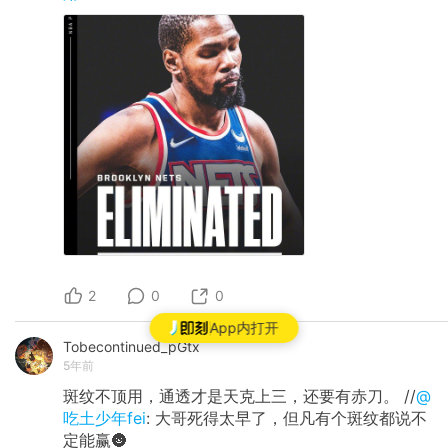
2
0
0
App内打开
Tobecontinued_pGtx
5年前
斑纹不顶用，通透才是天克上三，还要有赤刀。 //
@
吃土少年fei
: 大哥死得太早了，但凡有个斑纹都说不
定能赢🌚