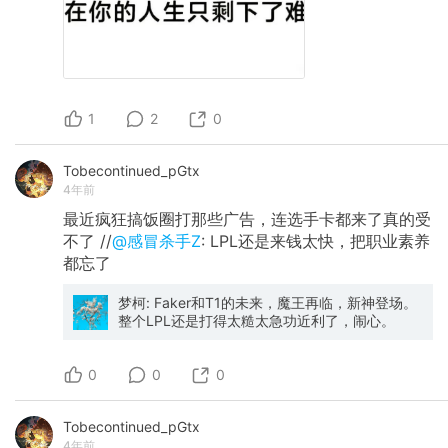
1
2
0
Tobecontinued_pGtx
4年前
最近疯狂搞饭圈打那些广告，连选手卡都来了真的受
不了 //
@感冒杀手Z
: LPL还是来钱太快，把职业素养
都忘了
梦柯: Faker和T1的未来，魔王再临，新神登场。
整个LPL还是打得太糙太急功近利了，闹心。
0
0
0
Tobecontinued_pGtx
4年前