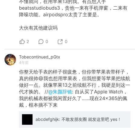
不懂就问，在用苹果13的我。有点想入手
beatsstudiobuds3，贪他一来有手机弹窗，二来有
降噪功能。airpodspro太贵了主要是。
大伙有其他建议吗
2
0
0
Tobecontinued_pGtx
4年前
你整天给手表的样子很疲惫，但你带苹果表带样子，
真的很帅😄我也想用苹果表，但我想要等苹果把续航
做好一点。就像苹果13之前续航不行，我硬是到这一
代才换的。 //
@朱颜辞镜
: 自从买了Apple Watch，
我的机械表都被我闲置好久了……现在24×365的佩
戴，根本摘不下来
abcdefghijk: 不敢发朋友圈 就发这里吧 yes！