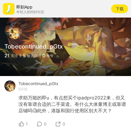
即刻App
下载
年轻人的同好社区
Tobecontinued_pGtx
21
5
0
关注
被关注
夸夸
Tobecontinued_pGtx
5月前
求助万能的即u，有点想买个ipadpro2022来，但又
没有靠谱合适的二手渠道。有什么大体量博主或靠谱
店铺吗🧐此外，港版和国行使用区别大不大？
1
0
0