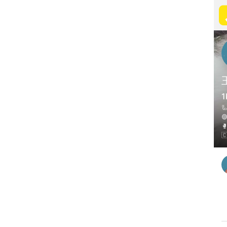
1



