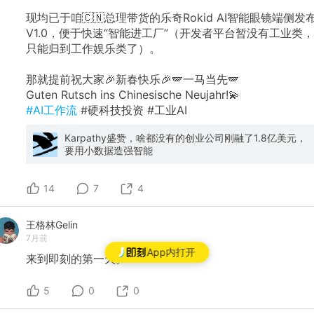
现均已于咱🇨🇳总理带货的乐奇Rokid AI智能眼镜端侧发
V1.0，便于快速“智能进工厂”（开发者平台暂没有工业类，
只能归到工作娱乐类了）。
那就提前祝大家🎉新春快乐🎉🪽一马当先🪽
Guten Rutsch ins Chinesische Neujahr!💫
#AI工作流
#硬科技投资 #工业AI
Karpathy盛赞，啥都没有的创业公司刚融了1.8亿美元，
要用小数据造强智能
14
7
4
王格林Gelin
7月前
App内打开
来到即刻的第一天。
5
0
0