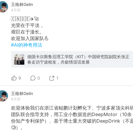
王格林Gelin
4月前
🇨🇳🇩🇪✈️🚀
光荣在于平淡，
艰巨在于漫长。
欢迎加入国家队💪
#AI的神奇用法
德国卡尔斯鲁厄理工学院（KIT）中国研究院副院长张正
春走访宁波校友，共叙情谊话发展
9
0
1
王格林Gelin
6月前
欢迎体验我们在浙江省鲲鹏计划孵化下、宁波多家顶尖科
团队联合指导支持，用工业小数据造的DeepMotor（10余
份知产专利保护）、基于博士重大突破的DeepDrink（不
🧐）。