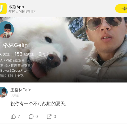
即刻App
下
年轻人的同好社区
王格林Gelin
k
153
0
关注
被关注
夸夸
AI+PhD&创业者
斯巴达超兽赛完赛者
Boxer&CrossFiter
🇳🇩🇪🇬🇧✈🚀
王格林Gelin
3月前
祝你有一个不可战胜的夏天。
7
0
0