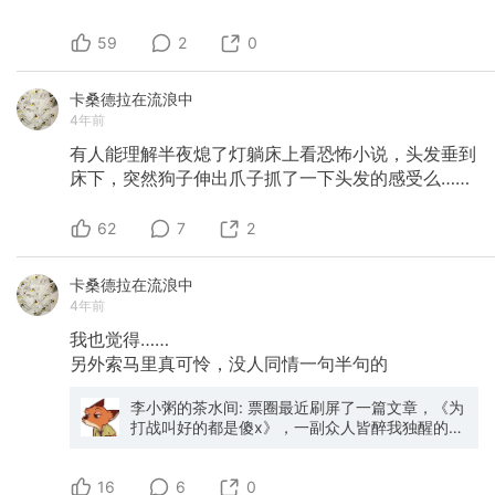
59
2
0
卡桑德拉在流浪中
4年前
有人能理解半夜熄了灯躺床上看恐怖小说，头发垂到
床下，突然狗子伸出爪子抓了一下头发的感受么……
62
7
2
卡桑德拉在流浪中
4年前
我也觉得……
另外索马里真可怜，没人同情一句半句的
李小粥的茶水间: 票圈最近刷屏了一篇文章，《为
打战叫好的都是傻x》，一副众人皆醉我独醒的样
子， 为什么无原则的圣母心要不得呢？因为他们
会消解打战的正义性，为我们后续进行的一些正
16
义行动，制造人为的阻力。 所以得明确的反驳这
6
0