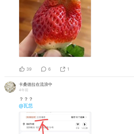
39
6
1
卡桑德拉在流浪中
4年前
？？？
@瓦恁