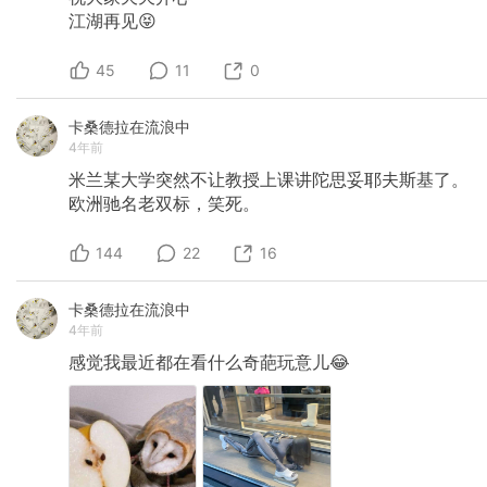
江湖再见😝
45
11
0
卡桑德拉在流浪中
4年前
米兰某大学突然不让教授上课讲陀思妥耶夫斯基了。
欧洲驰名老双标，笑死。
144
22
16
卡桑德拉在流浪中
4年前
感觉我最近都在看什么奇葩玩意儿😂