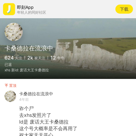
即刻App
下载
年轻人的同好社区
卡桑德拉在流浪中
624
2k
12
关注
被关注
夸夸
已退
xhs 新id: 废话大王卡桑德拉
置顶
卡桑德拉在流浪中
4年前
诈个尸
去xhs发照片了
Id是
废话大王卡桑德拉
这个号大概率是不会再用了
祝大家天天开心