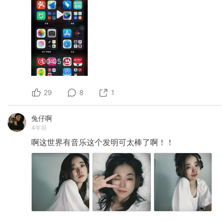
00:05
29
8
1
兔仔啊
4年前
啊这世界有音乐这个发明可太棒了啊！！