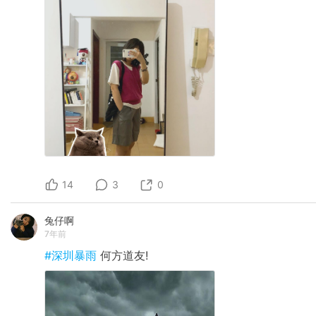
14
3
0
兔仔啊
7年前
#深圳暴雨
何方道友!