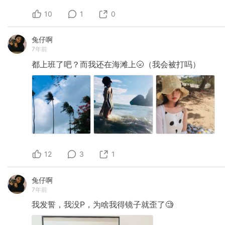
10
1
0
兔仔啊
7年前
都上班了吧？而我还在海滩上🌝（我会被打吗）
12
3
1
兔仔啊
7年前
我发誓，我没P，为啥我得镜子就歪了🧐