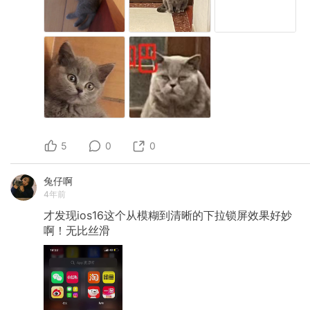
5
0
0
兔仔啊
4年前
才发现ios16这个从模糊到清晰的下拉锁屏效果好妙
啊！无比丝滑