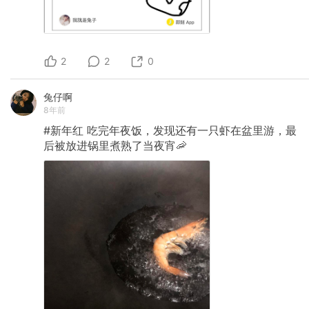
2
2
0
兔仔啊
8年前
#新年红
吃完年夜饭，发现还有一只虾在盆里游，最
后被放进锅里煮熟了当夜宵🦐