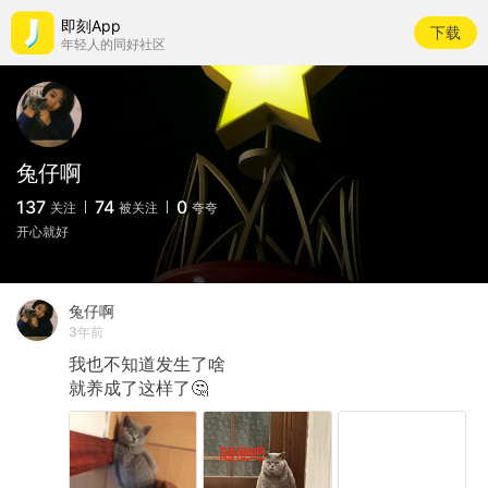
即刻App
下载
年轻人的同好社区
兔仔啊
137
74
0
关注
被关注
夸夸
开心就好
兔仔啊
3年前
我也不知道发生了啥
就养成了这样了🤔