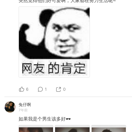
突然觉得他们好可爱啊，大家都在努力生活呢~
6
1
0
兔仔啊
7年前
如果我是个男生该多好🕶