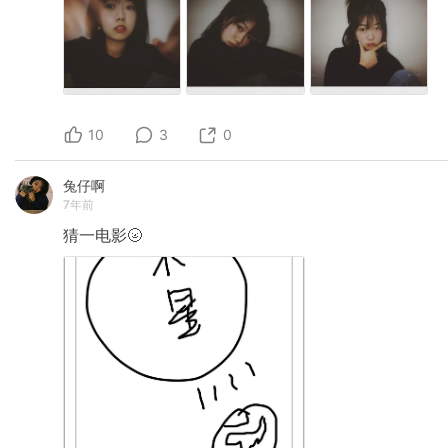
10
3
0
兔仔啊
7年前
猜一电影🌝