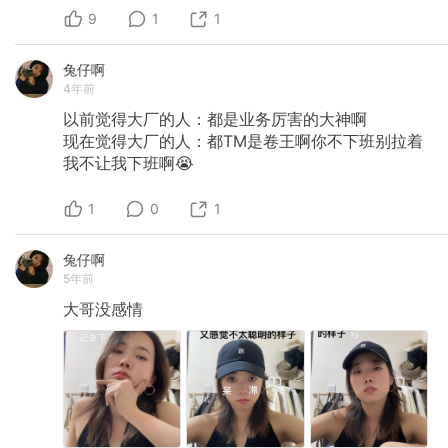
9
1
1
兔仔啊
4年前
以前觉得大厂的人：都是业务厉害的大神啊
现在觉得大厂的人：都TM是卷王啊你不下班别拉着
我不让我下班啊😭
1
0
1
兔仔啊
5年前
大哥没感情