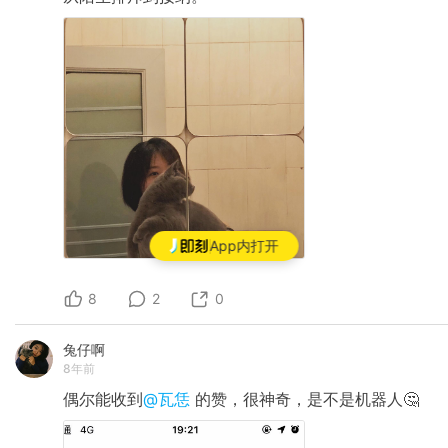
App内打开
8
2
0
兔仔啊
8年前
偶尔能收到
@瓦恁
的赞，很神奇，是不是机器人🤔