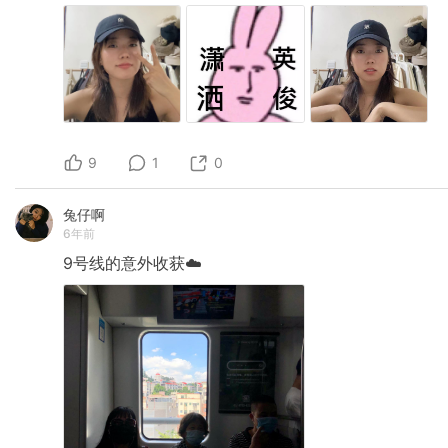
9
1
0
兔仔啊
6年前
9号线的意外收获☁️