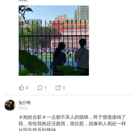
4
1
0
兔仔啊
8年前
＃抱娃合影＃一点都不亲人的猫咪，终于慢慢接纳了
我，肯给我抱还没挠我，很欣慰，就像和人相处一样
从陌生排斥到接纳。