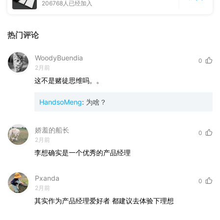
206768
人已经加入
热门评论
WoodyBuendia
0
2月前
这不是赌徒思维吗。。
HandsoMeng
:
为啥？
娇羞的船长
0
2月前
李想确实是一个优秀的产品经理
Pxanda
0
2月前
其实作为产品经理爱好者
都建议去体验下理想