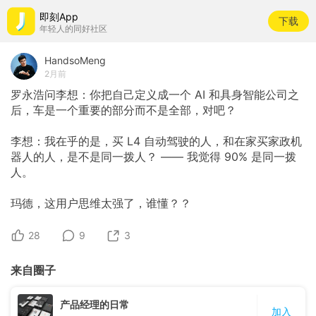
即刻App
下载
年轻人的同好社区
HandsoMeng
2月前
罗永浩问李想：你把自己定义成一个
AI
和具身智能公司之
后，车是一个重要的部分而不是全部，对吧？
李想：我在乎的是，买
L4
自动驾驶的人，和在家买家政机
器人的人，是不是同一拨人？
——
我觉得
90%
是同一拨
人。
玛德，这用户思维太强了，谁懂？？
28
9
3
来自圈子
产品经理的日常
加入