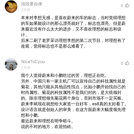
段段要自律
0
2月前
本来对李想无感，是喜欢蔚来的车的标志，当时觉得理想
的车如果能设计的那么漂亮就好了，标志也漂亮。但是蔚
来最近没有什么太大的进步，又不喜欢理想的标志和设
计。
后来二刷了老罗采访理想李想的第二次节目，对理想有了
改观，觉得标志也不是那么难看了。
NiceToCyou
0
2月前
我个人觉得蔚来和小鹏吃过的苦，理想正在吃。
另外，中国只有一家主机厂可以宣传自己的科技属性就是
菊花，其他只能从其他品性找点，比如小鹏开始找自己的
时尚属性。菊花的科技属性不是我们封的，是大统领封
的。除非理想领先菊花两个身位，否则市场不一定买账。
蔚来李斌现在就想给大家造一台好车，es8真的太好看了。
设计语言就是创始人的审美，在这方面蔚来大幅度领先理
想和小鹏。
最近蔚来和理想在明争暗斗。
说的不对的地方，欢迎拍砖。