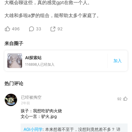
大概会聊这些，真的感觉gpt在救一个人。
大雄和多啦a梦的组合，能帮助太多个家庭了。
496
33
92
来自圈子
AI探索站
加入
116898
人已经加入
热门评论
已经被掏空
92
2年前
孩子：我想吃驴肉火烧
文心一言：驴火.jpg
AGI小同学
:
本来想着不至于，没想到竟然差不多？ 详