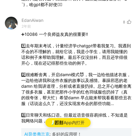
`)，啥gpt都不好使🤦‍♂️
EdanAiwan
8
2年前
➕10086
一个良师益友真的很重要‼️
1️⃣去年期末考试，计量经济学chatgpt带着我复习。我遇到
不会的不理解的，就给它说，我是小学生，请用我能懂的
话和例子来帮助我理解。最后不仅没挂科，而且还学得很
开心，现在还记得那些生动的例子。
2️⃣很难断舍离，开启damn模式😈，我一边给他描述衣服，
一边给他讲我和这件衣服的故事以及感情。暴躁邪恶的老
damn
给我讲道理，分析或者直接扔掉。总之开心地断舍离
了很多衣服，甚至把那件小学的红色羽绒服也扔掉了（真
的很夸张，帮大忙）希望damn
早点能来帮我看看那些丑衣
服（话说这么久了，还没实现发布会的那些功能…
3️⃣日常聊天和练口语。但最近语音很容易掉线，不知道是
我网络问题，还是大家都这样😐
App内打开
AI异类弗兰克
:
多好的应用呀！