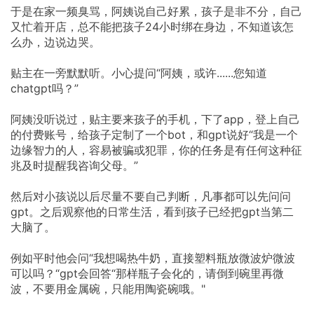
于是在家一频臭骂，阿姨说自己好累，孩子是非不分，自己
又忙着开店，总不能把孩子24小时绑在身边，不知道该怎
么办，边说边哭。
贴主在一旁默默听。小心提问“阿姨，或许......您知道
chatgpt吗？”
阿姨没听说过，贴主要来孩子的手机，下了app，登上自己
的付费账号，给孩子定制了一个bot，和gpt说好“我是一个
边缘智力的人，容易被骗或犯罪，你的任务是有任何这种征
兆及时提醒我咨询父母。”
然后对小孩说以后尽量不要自己判断，凡事都可以先问问
gpt。之后观察他的日常生活，看到孩子已经把gpt当第二
大脑了。
例如平时他会问“我想喝热牛奶，直接塑料瓶放微波炉微波
可以吗？“gpt会回答“那样瓶子会化的，请倒到碗里再微
波，不要用金属碗，只能用陶瓷碗哦。"