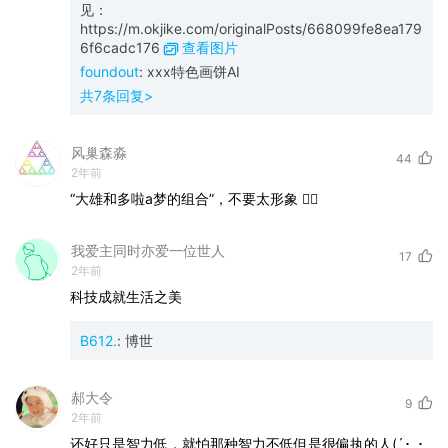
见：
https://m.okjike.com/originalPosts/668099fe8ea179
6f6cadc176
查看图片
foundout
:
xxx特色画饼AI
共
7
条回复>
风巢森淼
44
2年前
“大雄和多啦a梦的组合”，不要太形象
👍🏻
我爱主同时亦爱一位世人
17
2年前
科技成就生活之美
B612.
:
博世
郝大令
9
2年前
还好只是智力低，就怕那种智力不低但是很偏执的人(´･_･