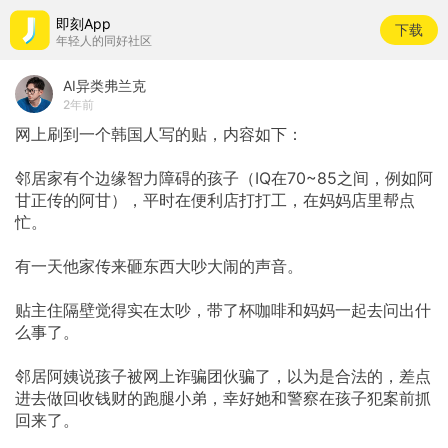
即刻App
下载
年轻人的同好社区
AI异类弗兰克
2年前
网上刷到一个韩国人写的贴，内容如下：
邻居家有个边缘智力障碍的孩子（IQ在70~85之间，例如阿
甘正传的阿甘），平时在便利店打打工，在妈妈店里帮点
忙。
有一天他家传来砸东西大吵大闹的声音。
贴主住隔壁觉得实在太吵，带了杯咖啡和妈妈一起去问出什
么事了。
邻居阿姨说孩子被网上诈骗团伙骗了，以为是合法的，差点
进去做回收钱财的跑腿小弟，幸好她和警察在孩子犯案前抓
回来了。