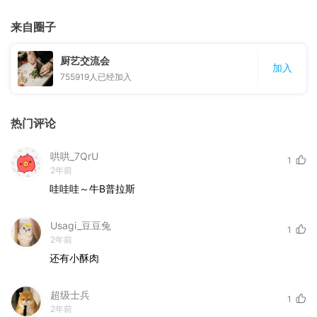
来自圈子
厨艺交流会
加入
755919
人已经加入
热门评论
哄哄_7QrU
1
2年前
哇哇哇～牛B普拉斯
Usagi_豆豆兔
1
2年前
还有小酥肉
超级士兵
1
2年前