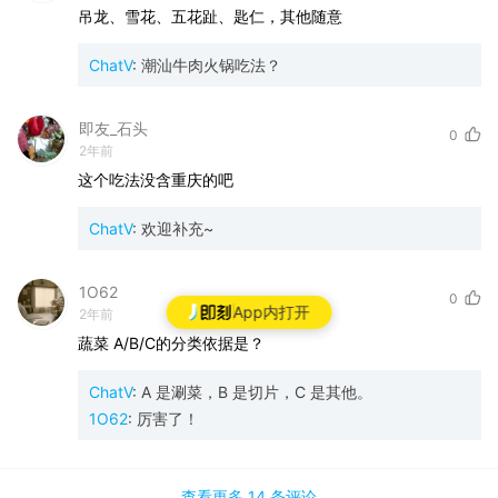
吊龙、雪花、五花趾、匙仁，其他随意
ChatV
:
潮汕牛肉火锅吃法？
即友_石头
0
2年前
这个吃法没含重庆的吧
ChatV
:
欢迎补充~
1O62
0
App内打开
2年前
蔬菜
A/B/C的分类依据是？
ChatV
:
A 是涮菜，B 是切片，C 是其他。
1O62
:
厉害了！
查看更多
14 条
评论