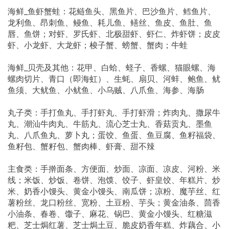
海鲜_鱼虾蟹蛙：花鲢鱼头、黑鱼片、巴沙鱼片、鳕鱼片、
龙利鱼、昂刺鱼、鳗鱼、耗儿鱼、鳝丝、鱼皮、鱼肚、鱼
唇、鱼饼；对虾、罗氏虾、北极甜虾、虾仁、炸虾饼；皮皮
虾、小龙虾、大龙虾；梭子蟹、螃蟹、蟹肉；牛蛙
海鲜_贝壳及其他：花甲、白蛤、蛏子、香螺、猫眼螺、海
螺肉切片、青口（即海虹）、生蚝、扇贝、河蚌、鲍鱼、鱿
鱼须、大鱿鱼、小鱿鱼、小乌贼、八爪鱼、海参、海肠
丸子类：手打鱼丸、手打虾丸、手打虾滑；炸肉丸、撒尿牛
丸、潮汕牛肉丸、牛筋丸、流心芝士丸、香菇贡丸、墨鱼
丸、八爪鱼丸、萝卜丸；蛋饺、鱼蛋、鱼豆腐、鱼籽福袋、
鱼籽包、蟹籽包、蟹肉棒、虾膏、甜不辣
主食类：手擀面条、方便面、炒面、凉面、凉皮、河粉、米
线；米饭、炒饭、卷饼、泡馍、饺子、虾皇饺、年糕片、炒
米、奶香小馒头、黄金小馒头、南瓜饼；凉粉、魔芋丝、红
薯粉丝、龙口粉丝、宽粉、土豆粉、芋头；黄金油条、茴香
小油条、春卷、馓子、麻花、锅巴、黄金小馒头、红糖滋
粑、芝士焗红薯、芝士焗土豆、脆皮奶香年糕、炸藕合、小