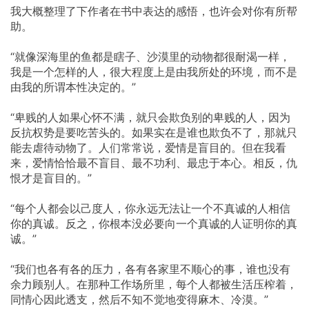
我大概整理了下作者在书中表达的感悟，也许会对你有所帮
助。
“就像深海里的鱼都是瞎子、沙漠里的动物都很耐渴一样，
我是一个怎样的人，很大程度上是由我所处的环境，而不是
由我的所谓本性决定的。”
“卑贱的人如果心怀不满，就只会欺负别的卑贱的人，因为
反抗权势是要吃苦头的。如果实在是谁也欺负不了，那就只
能去虐待动物了。人们常常说，爱情是盲目的。但在我看
来，爱情恰恰最不盲目、最不功利、最忠于本心。相反，仇
恨才是盲目的。”
“每个人都会以己度人，你永远无法让一个不真诚的人相信
你的真诚。反之，你根本没必要向一个真诚的人证明你的真
诚。”
“我们也各有各的压力，各有各家里不顺心的事，谁也没有
余力顾别人。在那种工作场所里，每个人都被生活压榨着，
同情心因此透支，然后不知不觉地变得麻木、冷漠。”