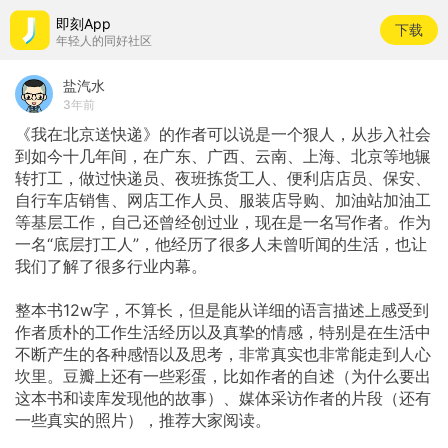
即刻App
下载
年轻人的同好社区
盐汽水
3年前
《我在北京送快递》的作者可以说是一个狠人，从步入社会
到如今十几年间，在广东、广西、云南、上海、北京等地辗
转打工，做过快递员、夜班拣货工人、便利店店员、保安、
自行车店销售、网店工作人员、服装店导购、加油站加油工
等基层工作，自己还曾经创过业，现在是一名写作者。作为
一名“底层打工人”，他经历了很多人未曾听闻的生活，也让
我们了解了很多行业内幕。
整本书12w字，不算长，但是能从详细的语言描述上感受到
作者质朴的工作生活经历以及真挚的情感，特别是在生活中
不断产生的各种感悟以及思考，非常真实也非常能走到人心
坎里。豆瓣上还有一些彩蛋，比如作者的自述（为什么要出
这本书和读库发现他的故事）、媒体采访作者的片段（还有
一些真实的照片），推荐大家阅读。