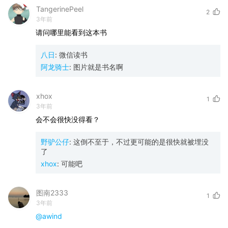
TangerinePeel
2
3年前
请问哪里能看到这本书
八日
:
微信读书
阿龙骑士
:
图片就是书名啊
xhox
1
3年前
会不会很快没得看？
野驴公仔
:
这倒不至于，不过更可能的是很快就被埋没
了
xhox
:
可能吧
图南2333
1
3年前
@awind