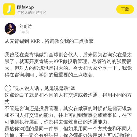
即刻App
下载
年轻人的同好社区
刘蔚涛
3年前
从麦肯锡到
KKR，咨询教会我的三点收获
我曾经在麦肯锡做到全球副合伙人，后来因为咨询实在是太
累了，就离开麦肯锡去KKR做投后管理。尽管咨询的强度很
大，但对人的锻炼也是很大的。今天和大家分享一下，我觉
得在咨询期间，学到的最重要的三点收获。
①
“见人说人话，见鬼说鬼话”😃
这点说白了就是和不同的人打交道或者沟通，得用不同的方
式。
不管是咨询还是投后管理，其实在做事的时候都是需要锻炼
和不同人打交道的能力。往上可能到董事会或董事长，往下
可能到执行层面，你都得去锻炼自己的沟通能力。
虽然你沟通的是同一件事，但如果用同一个方式去和不同人
沟通，不一定会有好结果，你必须想办法用对方可以理解的