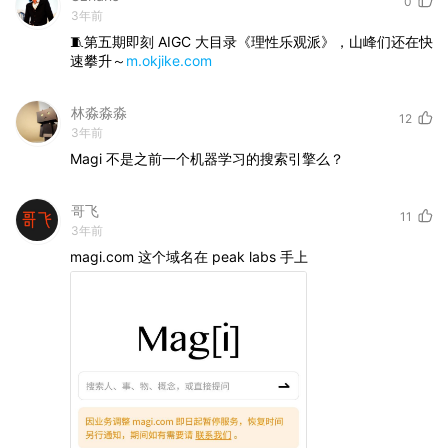
0
3年前
🧵第五期即刻 AIGC 大目录《理性乐观派》，山峰们还在快
速攀升～
m.okjike.com
林淼淼淼
12
3年前
Magi
不是之前一个机器学习的搜索引擎么？
哥飞
11
3年前
magi.com
这个域名在
peak
labs
手上