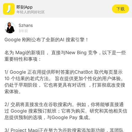
即刻App
下载
年轻人的同好社区
Szhans
3年前
Google
刚刚公布了全新的AI
搜索引擎！
名为
Magi的新项目，
直接与New
Bing
竞争，以下是一些
重要特性和事项：
1/
Google
正在用提供即时答案的ChatBot
取代每页显示
10
个结果的老式方法。
旨在提供更加个性化的用户体验。
仍处于早期阶段，
它也将更具有对话性
，打算彻底改变搜
索体验。
2/
交易将直接发生在谷歌搜索内。例如，你将能够直接通
过
Google
搜索预订航班；它将为购买、研究和其他相关信
息提供预制的选项，与Google
Pay
集成。
3/
Project
Magi正在努力为谷歌搜索添加新功能，其团队