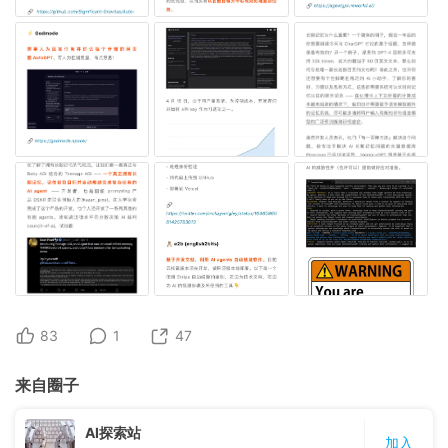
83
1
47
来自圈子
AI探索站
加入