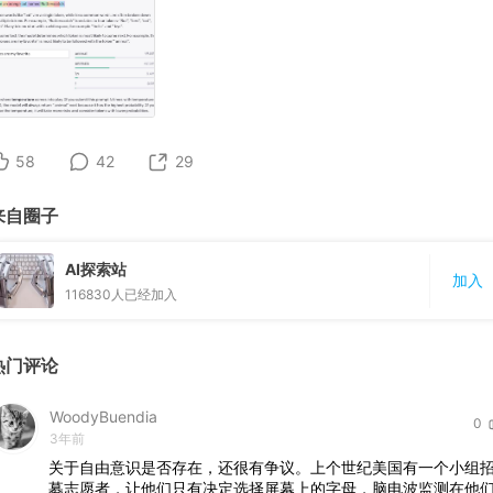
58
42
29
来自圈子
AI探索站
加入
116830
人已经加入
热门评论
WoodyBuendia
0
3年前
关于自由意识是否存在，还很有争议。上个世纪美国有一个小组
募志愿者，让他们只有决定选择屏幕上的字母，脑电波监测在他