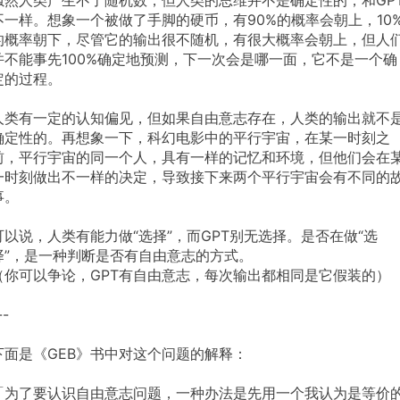
虽然人类产生不了随机数，但人类的思维并不是确定性的，和GP
不一样。想象一个被做了手脚的硬币，有90%的概率会朝上，10
的概率朝下，尽管它的输出很不随机，有很大概率会朝上，但人
并不能事先100%确定地预测，下一次会是哪一面，它不是一个确
定的过程。
人类有一定的认知偏见，但如果自由意志存在，人类的输出就不
确定性的。再想象一下，科幻电影中的平行宇宙，在某一时刻之
前，平行宇宙的同一个人，具有一样的记忆和环境，但他们会在
一时刻做出不一样的决定，导致接下来两个平行宇宙会有不同的
事。
可以说，人类有能力做“选择”，而GPT别无选择。是否在做“选
择”，是一种判断是否有自由意志的方式。
（你可以争论，GPT有自由意志，每次输出都相同是它假装的）
--
下面是《GEB》书中对这个问题的解释：
「为了要认识自由意志问题，一种办法是先用一个我认为是等价