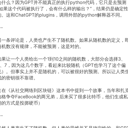
为什么？因为GPT并不能真正的执行python代码，它只是去预测
“如果这个代码被执行了，会有什么样的输出？”，结果仍是确定
的。这和ChatGPT的plugins，调用外部的python解释器不同。
--
另一条评论是，人类也产生不了随机数。如果从随机数的定义，
随机数没有规律，不能被预测，这是对的。
如果让一个人类给出一个1到10之间的随机数，大部分会选择3、
5、7，因为这几个数字，看起来比较随机（GPT也学习了这个偏
见）。但事实上并不是随机的，可以被很好的预测。所以让人类
成的密钥很不靠谱。
（在《从社交网络到区块链》这本书中提到一个故事，当年和扎
伯格争夺FaceBook的两兄弟，后来买了很多比特币，他们生成私
钥的方式是投掷硬币）
--