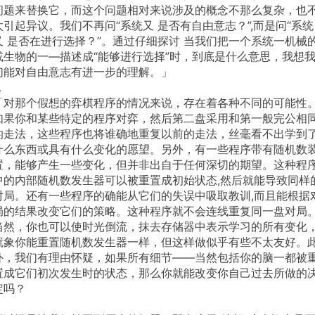
问题来替换它，而这个问题相对来说涉及的概念不那么复杂，也
太引起异议。我们不再问“系统又
是否有自由意志？”,而是问“系统
又
是否在进行选择？”。通过仔细探讨
当我们把一个系统一机械
或生物的一—描述成“能够进行选择”时，到底是什么意思，我想
们能对自由意志有进一步的理解。」
…
「对那个假想的弈棋程序的情况来说，存在着各种不同的可能性
如果你和某些特定的程序对弈，然后第二盘采用和第一般完公相
的走法，这些程序也将谁确地重复以前的走法，丝毫看不出学到
什么东西或具有什么变化的愿望。另外，有一些程序带有随机数
置，能够产生一些变化，但并非出自于任何深切的期望。这种程
中的内部随机数发生器可以被重置成初始状态,然后就能导致同样
对局。还有一些程序的确能从它们的失误中吸取教训,而且能根据
局的结果改变它们的策略。这种程序就不会连线重复同一盘对局
当然，你也可以使时光倒流，抹去存储器中表示学习的所有变化
就象你能重置随机数发生器一样，但这样做似乎有些不太友好。
外，我们有理由怀疑，如果所有细节——当然包括你的脑一都被
置成它们初次发生时的状态，那么你就能改变你自己过去所做的
定吗？