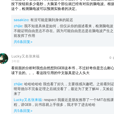
按下按钮前多少毫秒，大脑某个部位就已经有对应的脑电波。根
这个，检测脑电波可以预测实验者的决定。
sasakizo
:
有没可能是脑到身体的延迟
zhijie
:
我不知道具体是如何，但仅从你的描述看来，检测脑电波
不能证明自由意志不存在。因为可能自由意志是在脑电波产生之
前发挥了作用
共
6
条回复>
Lucky又名张来福
0
3年前
看前面的分析时我也自然想到GEB这本书，不过好奇你是怎么耐
读下去的。。。看这段引用的中文版真是让人头大
zhijie
:
哈哈哈哈哈 我也看了好久，主要很感兴趣吧。之前看到
明哥德尔不完备定理之后就没看了，最近为了更了解AI，又捡起
来了
Lucky又名张来福
:
respect 我最近是朋友推荐了一个MIT在线课
程，讲GEB，比书容易上手很多，我才学了进去哈哈
共
5
条回复>