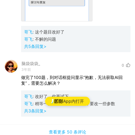
哥飞
:
这个题目改好了
哥飞
:
不解的问题
共
5
条回复>
脑袋袋袋_
0
3年前
做完了100题，到对话框提问显示“抱歉，无法获取AI回
复”，需要怎么解决？
哥飞
:
改好了，你再试下
App内打开
哥飞
:
稍等一会儿，正在切换模型，要改一些参数
共
3
条回复>
查看更多
50 条
评论