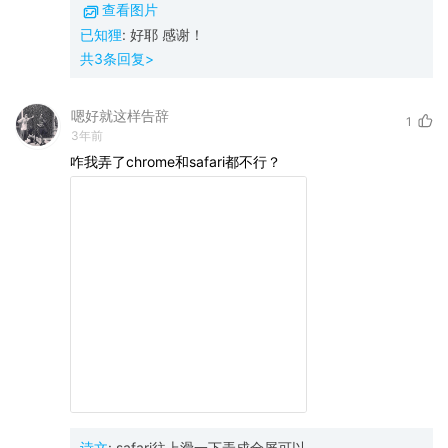
查看图片
已知狸
:
好耶 感谢！
共
3
条回复>
嗯好就这样告辞
1
3年前
咋我弄了chrome和safari都不行？
诗文
:
safari往上滑一下弄成全屏可以