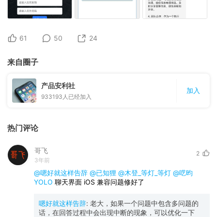
61
50
24
来自圈子
产品安利社
加入
933193
人已经加入
热门评论
哥飞
2
3年前
@嗯好就这样告辞
@已知狸
@木登_等灯_等灯
@呓昀
YOLO
聊天界面 iOS 兼容问题修好了
嗯好就这样告辞
:
老大，如果一个问题中包含多问题的
话，在回答过程中会出现中断的现象，可以优化一下