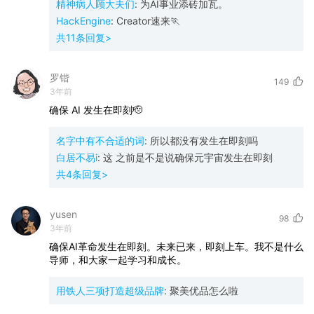
精神病人顾大夫们
:
为AI事业添砖加瓦。
HackEngine
:
Creator速来🏃
共
11
条回复>
罗锴
149
3年前
确保
AI
发生在即刻🫡
名字中有不合适的词
:
所以都没有发生在即刻吗
白居不易i
:
这 之前是不是说确保元宇宙发生在即刻
共
4
条回复>
yusen
98
3年前
确保AI革命发生在即刻。未来已来，即刻上车。我不是什么
导师，和大家一起学习和成长。
用铁人三项打造超级品牌
:
聚美优品怎么啦