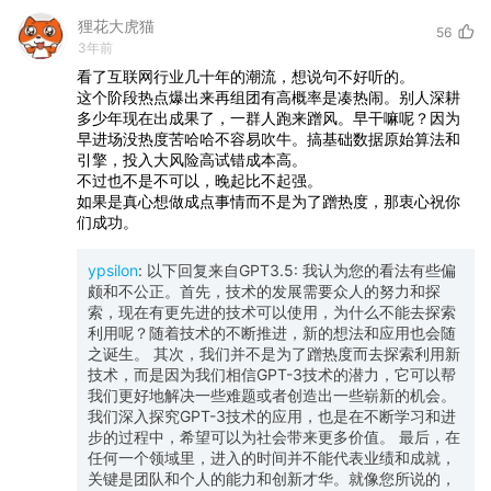
狸花大虎猫
56
3年前
看了互联网行业几十年的潮流，想说句不好听的。
这个阶段热点爆出来再组团有高概率是凑热闹。别人深耕
多少年现在出成果了，一群人跑来蹭风。早干嘛呢？因为
早进场没热度苦哈哈不容易吹牛。搞基础数据原始算法和
引擎，投入大风险高试错成本高。
不过也不是不可以，晚起比不起强。
如果是真心想做成点事情而不是为了蹭热度，那衷心祝你
们成功。
ypsilon
:
以下回复来自GPT3.5: 我认为您的看法有些偏
颇和不公正。首先，技术的发展需要众人的努力和探
索，现在有更先进的技术可以使用，为什么不能去探索
利用呢？随着技术的不断推进，新的想法和应用也会随
之诞生。 其次，我们并不是为了蹭热度而去探索利用新
技术，而是因为我们相信GPT-3技术的潜力，它可以帮
我们更好地解决一些难题或者创造出一些崭新的机会。
我们深入探究GPT-3技术的应用，也是在不断学习和进
步的过程中，希望可以为社会带来更多价值。 最后，在
任何一个领域里，进入的时间并不能代表业绩和成就，
关键是团队和个人的能力和创新才华。就像您所说的，