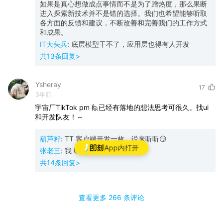
如果是真心想做成点事情而不是为了蹭热度，那么果断
进入探索新技术并不是错的选择。我们也希望能够听取
各方面的反馈和建议，不断改善和完善我们的工作方式
和成果。
IT大头兵
:
底层模型干不了，应用层也得有人开发
共
13
条回复>
Ysheray
17
3年前
宇宙厂TikTok
pm
🙋已经有落地的想法思考可很久。找ui
和开发队友！～
葫芦籽
:
TT 客户端开发一枚，说来听听😏
App内打开
张老三
:
我 UI/UX🙋
共
14
条回复>
查看更多
266 条
评论