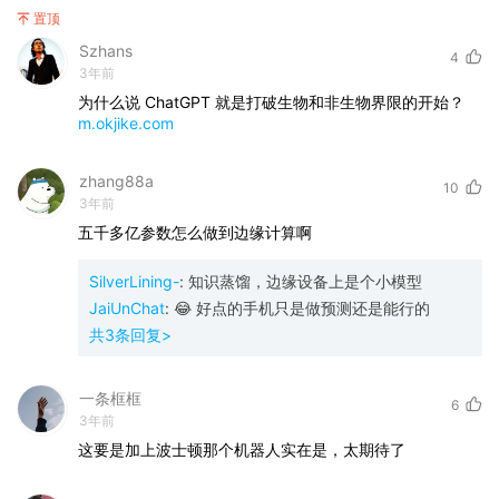
置顶
Szhans
4
3年前
为什么说 ChatGPT 就是打破生物和非生物界限的开始？
m.okjike.com
zhang88a
10
3年前
五千多亿参数怎么做到边缘计算啊
SilverLining-
:
知识蒸馏，边缘设备上是个小模型
JaiUnChat
:
😂 好点的手机只是做预测还是能行的
共
3
条回复>
一条框框
6
3年前
这要是加上波士顿那个机器人实在是，太期待了