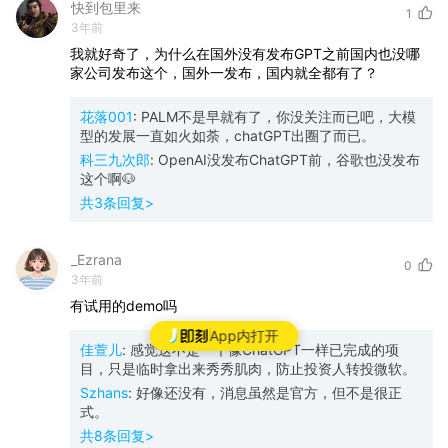
快到包里来
1
3年前
我就好奇了，为什么在国外没有发布GPT之前国内也没哪
家公司发布这个，国外一发布，国内就全都有了？
花落001
:
PALM不是早就有了，你没关注而已吧，大模
型的发展一直如火如荼，chatGPT出圈了而已。
科三九次郎
:
OpenAI没发布ChatGPT前，谷歌也没发布
这个啊🐶
共
3
条回复>
_Ezrana
0
3年前
有试用的demo吗
App内打开
佳萱儿
:
感觉这不是一个像ChatGPT一样已完成的项
目，只是临时拿出来秀秀肌肉，防止投资人转投微软。
Szhans
:
好像还没有，消息虽然是官方，但不是很正
式。
共
8
条回复>