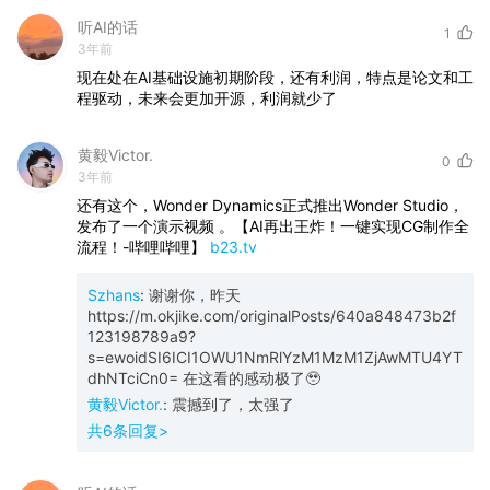
听AI的话
1
3年前
现在处在AI基础设施初期阶段，还有利润，特点是论文和工
程驱动，未来会更加开源，利润就少了
黄毅Victor.
0
3年前
还有这个，Wonder Dynamics正式推出Wonder Studio，
发布了一个演示视频 。【AI再出王炸！一键实现CG制作全
流程！-哔哩哔哩】
b23.tv
Szhans
:
谢谢你，昨天
https://m.okjike.com/originalPosts/640a848473b2f
123198789a9?
s=ewoidSI6ICI1OWU1NmRlYzM1MzM1ZjAwMTU4YT
dhNTciCn0= 在这看的感动极了🥹
黄毅Victor.
:
震撼到了，太强了
共
6
条回复>