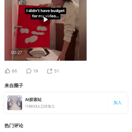
00:27
66
19
51
来自圈子
AI探索站
加入
116839
人已经加入
热门评论