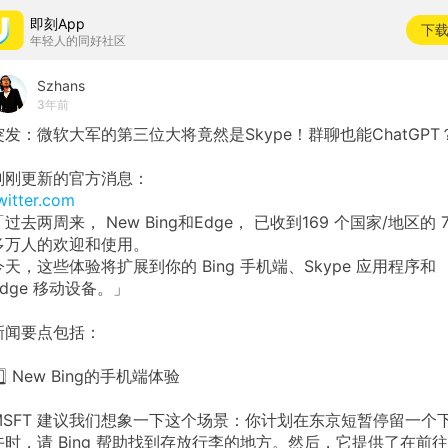
即刻App
下
年轻人的同好社区
Szhans
3年前
突发：微软大军的第三位大将竟然是Skype！群聊也能ChatGPT
刚刚更新的官方消息：
witter.com
「过去两周来， New Bing和Edge， 已收到169 个国家/地区的 7
多万人的欢迎和使用。
今天，这些体验将扩展到你的 Bing 手机端、Skype 应用程序和
Edge 移动设备。」
新闻要点包括：
️⃣ New Bing的手机端体验
MSFT 建议我们想象一下这个场景：你计划在东京短暂停留一个
午时，请 Bing 帮助找到存放行李的地方。然后，它提供了在前往