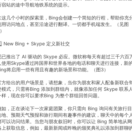
新宿站的途中导航地铁系统的提示。
在这几个小时的探索里，Bing会创建一个简短的行程，帮助你充
利用访问地点，甚至沿途进行翻译。一切都手机端发生。（见图
2）
️⃣ New Bing + Skype 定义新社交
现已推出了 AI 驱动的 Skype 必应。微软称每天有超过三千六百
人使用Skype通过跨国界和世界各地的电话和聊天进行连接，新
Bing将启用一些有用且有趣的新场景和功能。（图3）
官方给出的用户场景是，请想象，当你为朋友和家人配备新联合
驶模式，只需将Bing 添加到群组内，就像添加任何 Skype 联系
一样，现在你可以要求Bing 为整个群组回答问题。
例如，正在谈论下一次家庭团聚，你只需向 Bing 询问有关旅行目
的地、预期天气预报和旅行期间有趣事件的建议，聊天中的每个
都可以访问结果。当您与朋友叙旧时，你可以让 Bing 简单地从网
络上获取信息，例如，最新新闻或昨晚的颁奖典礼以添加到群聊