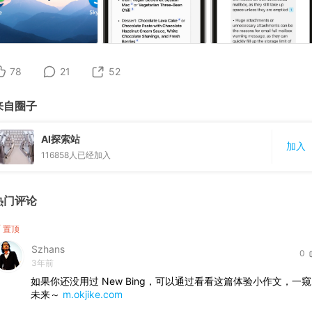
78
21
52
来自圈子
AI探索站
加入
116858
人已经加入
热门评论
置顶
Szhans
0
3年前
如果你还没用过 New Bing，可以通过看看这篇体验小作文，一窥
未来～
m.okjike.com