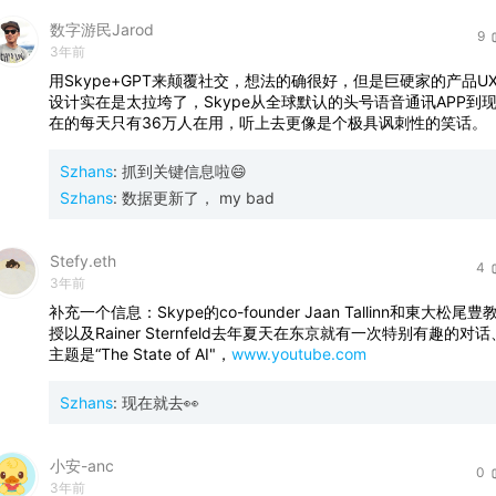
数字游民Jarod
9
3年前
用Skype+GPT来颠覆社交，想法的确很好，但是巨硬家的产品U
设计实在是太拉垮了，Skype从全球默认的头号语音通讯APP到
在的每天只有36万人在用，听上去更像是个极具讽刺性的笑话。
Szhans
:
抓到关键信息啦😄
Szhans
:
数据更新了， my bad
Stefy.eth
4
3年前
补充一个信息：Skype的co-founder Jaan Tallinn和東大松尾豊
授以及Rainer Sternfeld去年夏天在东京就有一次特别有趣的对话
主题是“The State of AI"，
www.youtube.com
Szhans
:
现在就去👀
小安-anc
0
3年前