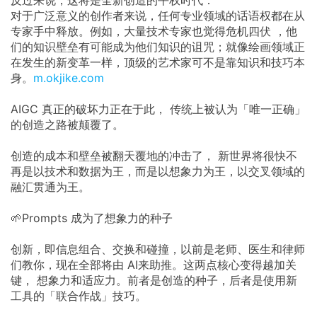
反过来说，这将是全新创造的平权时代：
对于广泛意义的创作者来说，任何专业领域的话语权都在从
专家手中释放。例如，大量技术专家也觉得危机四伏 ，他
们的知识壁垒有可能成为他们知识的诅咒；就像绘画领域正
在发生的新变革一样，顶级的艺术家可不是靠知识和技巧本
身。
m.okjike.com
AIGC 真正的破坏力正在于此， 传统上被认为「唯一正确」
的创造之路被颠覆了。
创造的成本和壁垒被翻天覆地的冲击了， 新世界将很快不
再是以技术和数据为王，而是以想象力为王，以交叉领域的
融汇贯通为王。
🌱Prompts 成为了想象力的种子
创新，即信息组合、交换和碰撞，以前是老师、医生和律师
们教你，现在全部将由 AI来助推。这两点核心变得越加关
键， 想象力和适应力。前者是创造的种子，后者是使用新
工具的「联合作战」技巧。