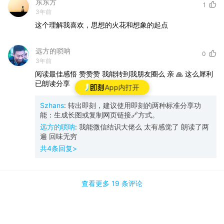
东东方
1
3年前
这个理解我喜欢，思想的火花和想象的起点
远方的唢呐
0
3年前
阅读最佳感悟
赞赞赞
我能转到我朋友圈么
亲
🙏
这么犀利
已朗读分享
App内打开
Szhans
:
转出即刻，建议使用即刻的两种标准分享功
能：生成长图或复制网页链接🔗方式。
远方的唢呐
:
我能微信结识大佬么 太有感觉了 朗读了两
遍 回味无穷
共
4
条回复>
查看更多
19 条
评论