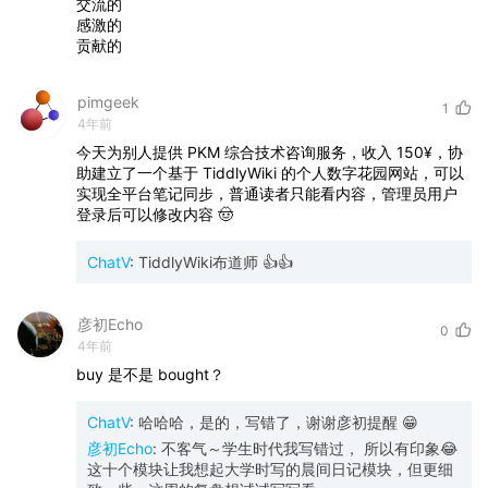
交流的
感激的
贡献的
pimgeek
1
4年前
今天为别人提供
PKM
综合技术咨询服务，收入
150¥，协
助建立了一个基于
TiddlyWiki
的个人数字花园网站，可以
实现全平台笔记同步，普通读者只能看内容，管理员用户
登录后可以修改内容
🤠
ChatV
:
TiddlyWiki布道师 👍👍
彦初Echo
0
4年前
buy
是不是
bought？
ChatV
:
哈哈哈，是的，写错了，谢谢彦初提醒 😁
彦初Echo
:
不客气～学生时代我写错过， 所以有印象😂
这十个模块让我想起大学时写的晨间日记模块，但更细