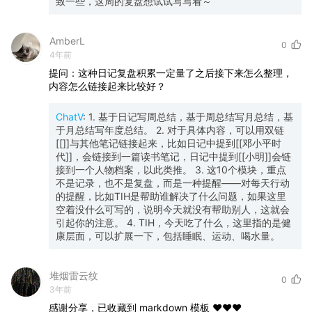
致一些，这周的复盘想试试写写看～
AmberL
0
4年前
提问：这种日记复盘积累一定量了之后接下来怎么整理，
内容怎么链接起来比较好？
ChatV
:
1. 基于日记写周总结，基于周总结写月总结，基
于月总结写年度总结。 2. 对于具体内容，可以用双链
[[]]与其他笔记链接起来，比如日记中提到[[邓小平时
代]]，会链接到一篇读书笔记，日记中提到[[小明]]会链
接到一个人物档案，以此类推。 3. 这10个模块，重点
不是记录，也不是复盘，而是一种提醒——对每天行动
的提醒，比如TIH是帮助谁解决了什么问题，如果这里
空着没什么可写的，说明今天就没有帮助别人，这就会
引起你的注意。 4. TIH，今天吃了什么，这里指的是健
康层面，可以扩展一下，包括睡眠、运动、喝水量。
堆烟雷云纹
0
3年前
感谢分享，已收藏到
markdown
模板
❤️❤️❤️