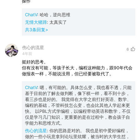
操作
ChatV
:
哈哈，逆向思维
无情大猪蹄
:
太真实了
共
3
条回复>
伤心的流星
6
4年前
挺好的思考。
但有没有可能，等孩子长大，编程这种能力，跟90年代会
做报表一样，不能说没用，但已经要被取代了。
ChatV
:
嗯，有可能的。具体怎么变，我也看不透，只能
基于目前的了解去做判断，像下棋一样，看不到十步，
看三步也是好的。 我觉得在大学之前打好英语、数学、
编程的基础，不管科技怎么变，也会比其他人学起来更
快。 以PBL方式学编程，以编程带动英语和数学，不仅
仅是学习几门知识，更重要的是在过程中，教会孩子自
学能力和思维方式。
伤心的流星
:
你的思路是对的。 我也是初中爱好编程，
做的一些小玩意拿到论坛里炫耀，被当时的大学生怼，