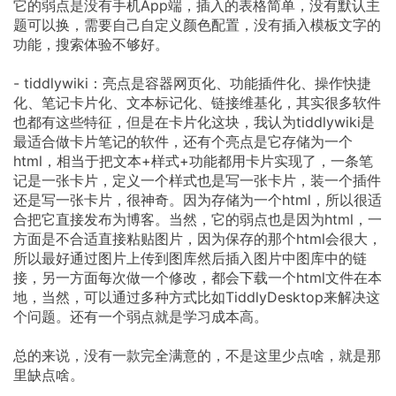
它的弱点是没有手机App端，插入的表格简单，没有默认主
题可以换，需要自己自定义颜色配置，没有插入模板文字的
功能，搜索体验不够好。
- tiddlywiki：亮点是容器网页化、功能插件化、操作快捷
化、笔记卡片化、文本标记化、链接维基化，其实很多软件
也都有这些特征，但是在卡片化这块，我认为tiddlywiki是
最适合做卡片笔记的软件，还有个亮点是它存储为一个
html，相当于把文本+样式+功能都用卡片实现了，一条笔
记是一张卡片，定义一个样式也是写一张卡片，装一个插件
还是写一张卡片，很神奇。因为存储为一个html，所以很适
合把它直接发布为博客。当然，它的弱点也是因为html，一
方面是不合适直接粘贴图片，因为保存的那个html会很大，
所以最好通过图片上传到图库然后插入图片中图库中的链
接，另一方面每次做一个修改，都会下载一个html文件在本
地，当然，可以通过多种方式比如TiddlyDesktop来解决这
个问题。还有一个弱点就是学习成本高。
总的来说，没有一款完全满意的，不是这里少点啥，就是那
里缺点啥。