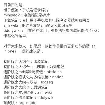
目前用的是：
锤子便签：手机端记录碎片
minipad2：电脑端记录碎片
印象笔记：专门用于手机端和电脑浏览器端剪藏网页
zim wiki：把碎片放到zim的wiki知识库里
tiddlywiki：目前还在试用，准备把积累的笔记都卡片化和
维基化到这里。
对于大多数人，如果想一款软件尽量有更多功能的话（all
in one），我的建议是：
初阶版之大综合：印象笔记
初阶版之大综合+md编辑：为知笔记
进阶版之md编辑与双链：obsidian
进阶版之模块化与多维表格：notion
进阶版之大纲与双链：logseq
进阶版之大综合：思源笔记
高阶版之本地维基：zim wiki
高阶版之卡片笔记：tiddlywiki
顶配版：org-mode