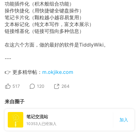
功能插件化（积木般组合功能）
​操作快捷化（用快捷键全键盘操作）
​笔记卡片化（颗粒越小越容易复用）
​文本标记化（纯文本写作，富文本展示）
​链接维基化（链接可指向多种信息）
​在这六个方面，​做的最好的软件是TiddlyWiki。
---
👉 更多精华帖：
m.okjike.com
517
120
264
来自圈子
笔记交流站
加入
10353
人已经加入