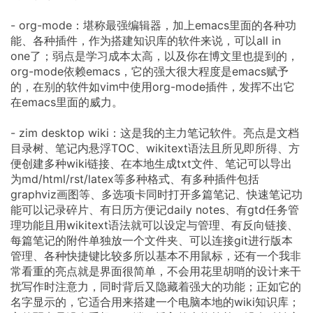
- org-mode：堪称最强编辑器，加上emacs里面的各种功
能、各种插件，作为搭建知识库的软件来说，可以all in
one了；弱点是学习成本太高，以及你在博文里也提到的，
org-mode依赖emacs，它的强大很大程度是emacs赋予
的，在别的软件如vim中使用org-mode插件，发挥不出它
在emacs里面的威力。
- zim desktop wiki：这是我的主力笔记软件。亮点是文档
目录树、笔记内悬浮TOC、wikitext语法且所见即所得、方
便创建多种wiki链接、在本地生成txt文件、笔记可以导出
为md/html/rst/latex等多种格式、有多种插件包括
graphviz画图等、多选项卡同时打开多篇笔记、快速笔记功
能可以记录碎片、有日历方便记daily notes、有gtd任务管
理功能且用wikitext语法就可以设定与管理、有反向链接、
每篇笔记的附件单独放一个文件夹、可以连接git进行版本
管理、各种快捷键比较多所以基本不用鼠标，还有一个我非
常看重的亮点就是界面很简单，不会用花里胡哨的设计来干
扰写作时注意力，同时背后又隐藏着强大的功能；正如它的
名字显示的，它适合用来搭建一个电脑本地的wiki知识库；