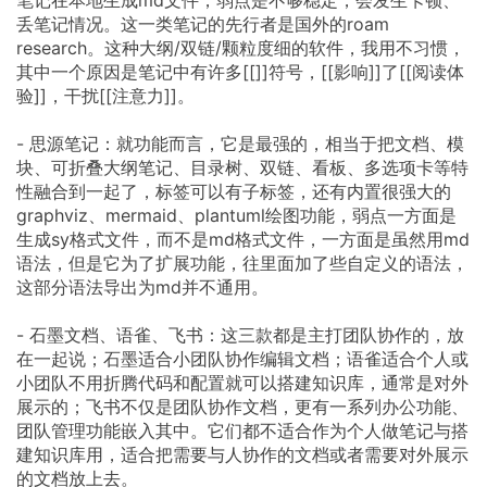
笔记在本地生成md文件，弱点是不够稳定，会发生卡顿、
丢笔记情况。这一类笔记的先行者是国外的roam
research。这种大纲/双链/颗粒度细的软件，我用不习惯，
其中一个原因是笔记中有许多[[]]符号，[[影响]]了[[阅读体
验]]，干扰[[注意力]]。
- 思源笔记：就功能而言，它是最强的，相当于把文档、模
块、可折叠大纲笔记、目录树、双链、看板、多选项卡等特
性融合到一起了，标签可以有子标签，还有内置很强大的
graphviz、mermaid、plantuml绘图功能，弱点一方面是
生成sy格式文件，而不是md格式文件，一方面是虽然用md
语法，但是它为了扩展功能，往里面加了些自定义的语法，
这部分语法导出为md并不通用。
- 石墨文档、语雀、飞书：这三款都是主打团队协作的，放
在一起说；石墨适合小团队协作编辑文档；语雀适合个人或
小团队不用折腾代码和配置就可以搭建知识库，通常是对外
展示的；飞书不仅是团队协作文档，更有一系列办公功能、
团队管理功能嵌入其中。它们都不适合作为个人做笔记与搭
建知识库用，适合把需要与人协作的文档或者需要对外展示
的文档放上去。