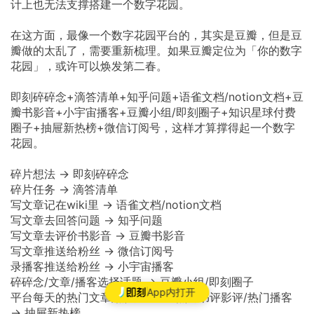
计上也无法支撑搭建一个数字花园。
在这方面，最像一个数字花园平台的，其实是豆瓣，但是豆
瓣做的太乱了，需要重新梳理。如果豆瓣定位为「你的数字
花园」，或许可以焕发第二春。
即刻碎碎念+滴答清单+知乎问题+语雀文档/notion文档+豆
瓣书影音+小宇宙播客+豆瓣小组/即刻圈子+知识星球付费
圈子+抽屉新热榜+微信订阅号，这样才算撑得起一个数字
花园。
碎片想法 → 即刻碎碎念
碎片任务 → 滴答清单
写文章记在wiki里 → 语雀文档/notion文档
写文章去回答问题 → 知乎问题
写文章去评价书影音 → 豆瓣书影音
写文章推送给粉丝 → 微信订阅号
录播客推送给粉丝 → 小宇宙播客
碎碎念/文章/播客选择话题 → 豆瓣小组/即刻圈子
App内打开
平台每天的热门文章/热门碎碎念/热门书评影评/热门播客
→ 抽屉新热榜