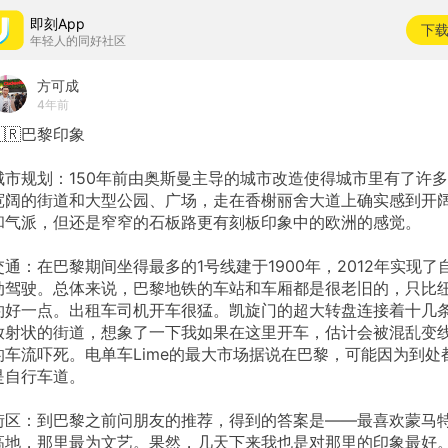
即刻App
下
年轻人的同好社区
方可成
4年前
🇫🇷巴黎印象
城市规划：150年前由奥斯曼主导的城市改造使得城市里有了许多
宽阔的街道和大型公园、广场，走在香榭丽舍大道上确实感到开
和气派，但还是窄窄的石板路更有刻板印象中的欧洲的感觉。
交通：在巴黎期间坐得最多的1号线建于1900年，2012年实现了
动驾驶。总体来说，巴黎地铁的车站和车厢都是很老旧的，只比
约好一点。出租车司机开车很猛。凯旋门的超大转盘连接着十几
放射状的街道，想象了一下我如果在这里开车，估计会被混乱变
的车流吓死。电单车Lime的最大市场据说在巴黎，可能因为到处
是自行车道。
街区：到巴黎之前问朋友的推荐，得到的答案是——最喜欢蒙马
高地，那里最为文艺。果然，几天下来我也是对那里的印象最好