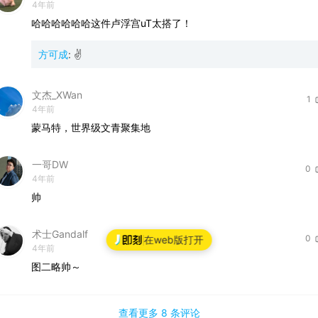
4年前
哈哈哈哈哈哈这件卢浮宫uT太搭了！
方可成
:
✌️
文杰_XWan
1
4年前
蒙马特，世界级文青聚集地
一哥DW
0
4年前
帅
术士Gandalf
0
在web版打开
4年前
图二略帅～
查看更多
8 条
评论