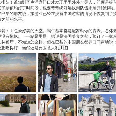
人排队！谁知到了卢浮宫门口才发现里里外外全是人，即便是提
买了票预约好了时间段，也要弯弯绕好远找到队伍末尾开始移动
在巴黎的朋友说，旅游业已经在没有中国游客的情况下恢复到了
情之前的水平。
法餐：面包爱好者的天堂。蜗牛基本都是配罗勒做的青酱。总体
说没有惊艳。下一站是里昂，据说是法国美食之都，预订了一家
其林餐厅，不知道怎么样。但在巴黎的中国朋友都异口同声地说
要想吃得好，当然还是要去意大利🇮🇹