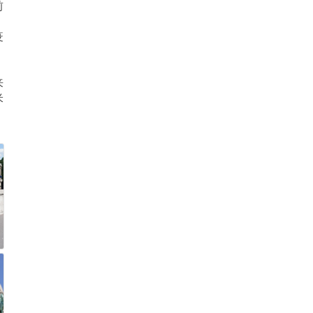
前
。
疫
来
米
：