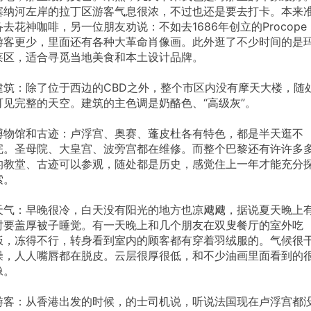
塞纳河左岸的拉丁区游客气息很浓，不过也还是要去打卡。本来
备去花神咖啡，另一位朋友劝说：不如去1686年创立的Procope
游客更少，里面还有各种大革命肖像画。此外逛了不少时间的是
莱区，适合寻觅当地美食和本土设计品牌。
建筑：除了位于西边的CBD之外，整个市区内没有摩天大楼，随
可见完整的天空。建筑的主色调是奶酪色、“高级灰”。
博物馆和古迹：卢浮宫、奥赛、蓬皮杜各有特色，都是半天逛不
完。圣母院、大皇宫、波旁宫都在维修。而整个巴黎还有许许多
的教堂、古迹可以参观，随处都是历史，感觉住上一年才能充分
索。
天气：早晚很冷，白天没有阳光的地方也凉飕飕，据说夏天晚上
时要盖厚被子睡觉。有一天晚上和几个朋友在双叟餐厅的室外吃
饭，冻得不行，转身看到室内的顾客都有穿着羽绒服的。气候很
燥，人人嘴唇都在脱皮。云层很厚很低，和不少油画里面看到的
像。
游客：从香港出发的时候，的士司机说，听说法国现在卢浮宫都