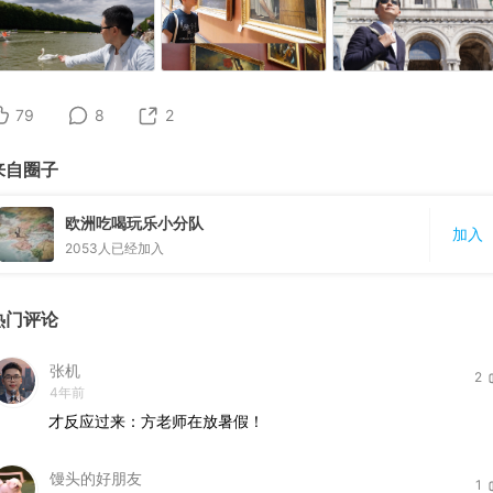
79
8
2
来自圈子
欧洲吃喝玩乐小分队
加入
2053
人已经加入
热门评论
张机
2
4年前
才反应过来：方老师在放暑假！
馒头的好朋友
1