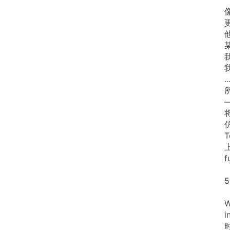
..
T
f
5
W
i
时