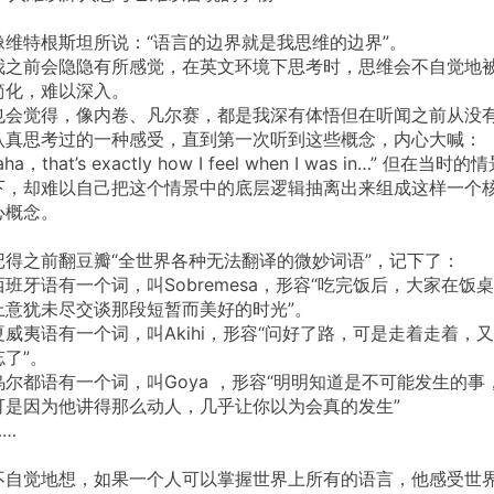
像维特根斯坦所说：“语言的边界就是我思维的边界”。
我之前会隐隐有所感觉，在英文环境下思考时，思维会不自觉地
简化，难以深入。
也会觉得，像内卷、凡尔赛，都是我深有体悟但在听闻之前从没
认真思考过的一种感受，直到第一次听到这些概念，内心大喊：
aha，that’s
exactly
how
I
feel
when
I
was
in…”
但在当时的情
下，却难以自己把这个情景中的底层逻辑抽离出来组成这样一个
心概念。
记得之前翻豆瓣“全世界各种无法翻译的微妙词语”，记下了：
西班牙语有一个词，叫Sobremesa，形容“吃完饭后，大家在饭桌
上意犹未尽交谈那段短暂而美好的时光”。
夏威夷语有一个词，叫Akihi，形容“问好了路，可是走着走着，又
忘了”。
乌尔都语有一个词，叫Goya
，形容“明明知道是不可能发生的事
可是因为他讲得那么动人，几乎让你以为会真的发生”
……
不自觉地想，如果一个人可以掌握世界上所有的语言，他感受世