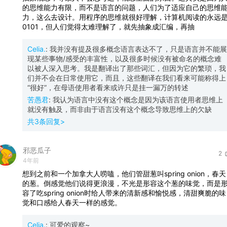
的思维能力有限，而不是语言的问题，人们为了适应自己的思维
力，这么去设计。用程序的思维就很好理解，计算机阅读的永远
0101，但人们觉得太难理解了，就先抽象成汇编，再抽
Celia.
:
我并没有提及很多概念语言表达不了，只是语言并不能展
现某些事物/感受的丰富性，以及很多时候没有被命名的概念难
以被人深入思考。我是翻译出了那些词汇，但因为它的繁琐，我
们并不会在日常使用它，而且，这些翻译在我们看来可能称得上
“很好”，在母语使用者看来或许只是挂一漏万的转述
苦愚君
:
我认为语言中没有这个概念是因为该语言使用者思维上
就没有触及，而非由于语言没有这个概念导致思维上的欠缺
共
3
条回复>
邪恶瓜子
2
4年前
想到之前和一个加拿大人唠嗑，他们管甜葱叫spring
onion，春天
的葱。倒感觉他们说得更浪漫，不光是形容这个葱的味觉，而是
容了吃spring
onion时给人带来的清新感和愉悦感，清甜爽脆的味
觉和口感给人春天一样的感觉。
Celia.
:
可爱的观察~