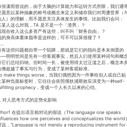
像张潇雨曾说的，由于大脑的计算能力和运转方式所限，我们通
更愿意以某种抽象的称号或概念来定义和储存我们对周遭世界（
他人）的理解，而不愿意关注具体发生的事情。比如我们会问：
某某人这么对我，TA
是不是一个「渣男」？
我现在收入这么多资产有这些，叫不叫「财务自由」？
我的身高体重体脂率是这样的，可不可以算很瘦了？
....
所有这些问题都自带一个陷阱，那就是它们的指向是本末倒置的
——明明世间是先有一些客观事实，然后人们使用某种词句和概
将它们总结归纳。但时间一长，被使用得太过泛滥之后，概念本
仿佛超越了事实与行为，变成了某种客观标准。
o
make
things
worse，当我们偶然因为一件事给别人或自己贴
上某种负面标签时，它往往会依照俄狄浦斯效应演变为一种self-
ulfilling
prophecy，变成一个人长久以来的心结。
.
对人思考方式的定势化影响
horf
在提出语言相对论的假说（The
language
one
speaks
nfluences
how
one
perceives
and
conceptualizes
the
worl
说，“Language
is
not
merely
a
reproducing
instrument
for