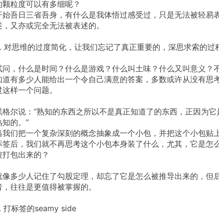
的颗粒度可以有多细呢？
开始吾日三省吾身，有什么是我体悟过感受过，只是无法被轻易
述，又亦或完全无法被表述的。
.
对思维的过度简化，让我们忘记了真正重要的，深思求索的过
试问，什么是时间？什么是游戏？什么叫土味？什么又叫意义？
知道有多少人能给出一个令自己满意的答案，多数或许从没有思
过这样一个问题。
黑格尔说：“熟知的东西之所以不是真正知道了的东西，正因为它
熟知的。”
当我们把一个复杂深刻的概念抽象成一个小包，并把这个小包贴
标签后，我们就不再思考这个小包本身装了什么，尤其，它是怎
被打包出来的？
就像多少人记住了勾股定理，却忘了它是怎么被推导出来的，但
者，往往是更值得被掌握的。
.
打标签的seamy
side