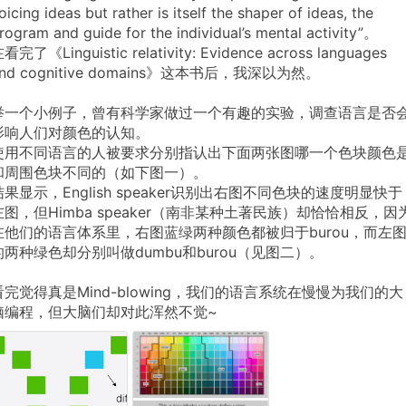
oicing
ideas
but
rather
is
itself
the
shaper
of
ideas,
the
rogram
and
guide
for
the
individual’s
mental
activity”。
看完了《Linguistic
relativity:
Evidence
across
languages
nd
cognitive
domains》这本书后，我深以为然。
举一个小例子，曾有科学家做过一个有趣的实验，调查语言是否
影响人们对颜色的认知。
使用不同语言的人被要求分别指认出下面两张图哪一个色块颜色
和周围色块不同的（如下图一）。
结果显示，English
speaker识别出右图不同色块的速度明显快于
左图，但Himba
speaker（南非某种土著民族）却恰恰相反，因
在他们的语言体系里，右图蓝绿两种颜色都被归于burou，而左
的两种绿色却分别叫做dumbu和burou（见图二）。
看完觉得真是Mind-blowing，我们的语言系统在慢慢为我们的大
脑编程，但大脑们却对此浑然不觉~