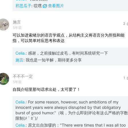
邪恶瓜子
:
哎嘿
查看图片
施言
2
5年前
可以加进索绪尔的语言学观点，从结构主义将语言分为所指和能
指，可以简单对应思考和表达
Celia.
:
感谢，之前接触过皮毛，有时间系统研究一下
施言
:
我也是一知半解，期待更多分享
不不不一定
1
5年前
自我介绍里那句话求出处，太可爱了！
Celia.
:
For some reason, however, such ambitions of my
innocent years were always disrupted by that obligatory
burst of good humor."（唉，为什么即刻评论有这么严格的字数
限制(ﾒ｀ﾛ´)/
Celia.
:
原文出自加缪的："There were times that I was all too