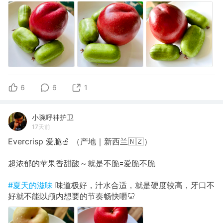
6
6
1
小琬呼神护卫
17天前
Evercrisp 爱脆🍎 （产地｜新西兰🇳🇿）
超浓郁的苹果香甜酸～就是不脆🟰爱脆不脆
#夏天的滋味
味道极好，汁水合适，就是硬度较高，牙口不
好就不能以颅内想要的节奏畅快嚼🦷