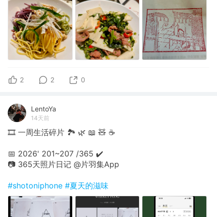
2
2
0
LentoYa
14天前
🎞 一周生活碎片 🏞 🌿 📖 🧸 ☕️
📅 2026' 201~207 /365 ✔️
📷 365天照片日记 @片羽集App
#shotoniphone
#夏天的滋味