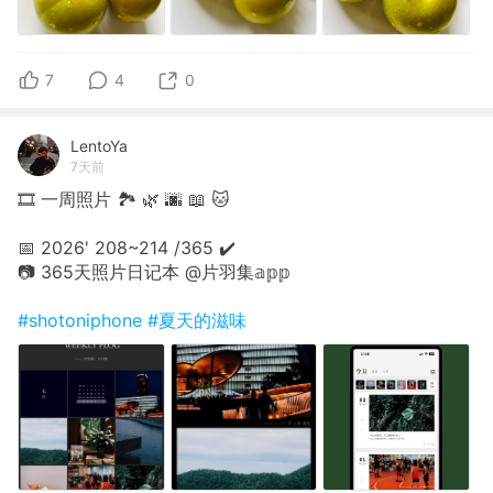
7
4
0
LentoYa
7天前
🎞 一周照片 🏞 🌿 🌆 📖 🐱
📅 2026' 208~214 /365 ✔️
📷 365天照片日记本 @片羽集𝕒𝕡𝕡
#shotoniphone
#夏天的滋味