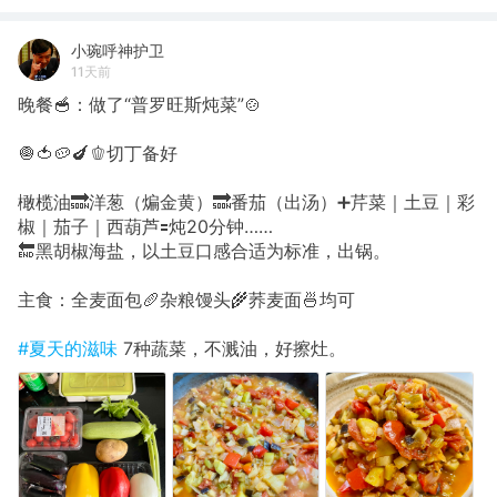
小琬呼神护卫
11天前
晚餐🥣：做了“普罗旺斯炖菜”🍲
🧅🍅🥔🍆🫑切丁备好
橄榄油🔜洋葱（煸金黄）🔜番茄（出汤）➕芹菜｜土豆｜彩
椒｜茄子｜西葫芦🟰炖20分钟……
🔚黑胡椒海盐，以土豆口感合适为标准，出锅。
主食：全麦面包🥖杂粮馒头🌾荞麦面🍜均可
#夏天的滋味
7种蔬菜，不溅油，好擦灶。