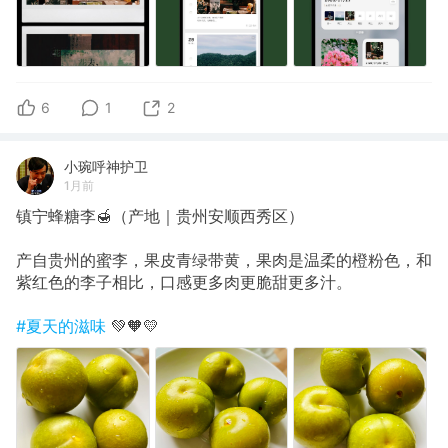
6
1
2
小琬呼神护卫
1月前
镇宁蜂糖李🍯（产地｜贵州安顺西秀区）
产自贵州的蜜李，果皮青绿带黄，果肉是温柔的橙粉色，和
紫红色的李子相比，口感更多肉更脆甜更多汁。
#夏天的滋味
💚🧡💛