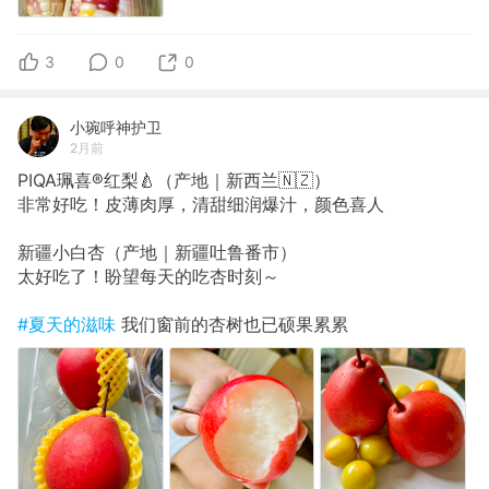
3
0
0
小琬呼神护卫
2月前
PIQA珮喜®️红梨🍐（产地｜新西兰🇳🇿）
非常好吃！皮薄肉厚，清甜细润爆汁，颜色喜人
新疆小白杏（产地｜新疆吐鲁番市）
太好吃了！盼望每天的吃杏时刻～
#夏天的滋味
我们窗前的杏树也已硕果累累