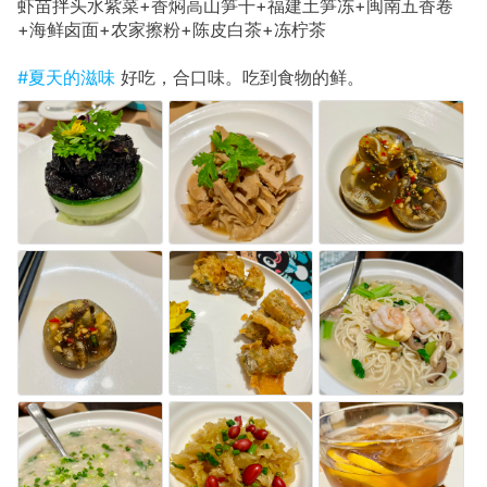
虾苗拌头水紫菜+香焖高山笋干+福建土笋冻+闽南五香卷
+海鲜卤面+农家擦粉+陈皮白茶+冻柠茶
#夏天的滋味
好吃，合口味。吃到食物的鲜。