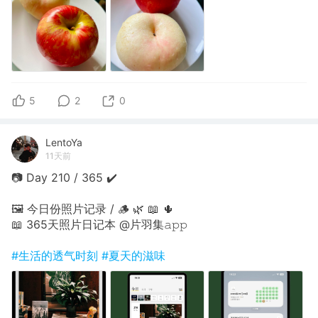
5
2
0
LentoYa
11天前
📷 Day 210 / 365 ✔️
🖼 今日份照片记录 / 🪵 🌿 📖 🌵
📖 365天照片日记本 @片羽集𝚊𝚙𝚙
#生活的透气时刻
#夏天的滋味