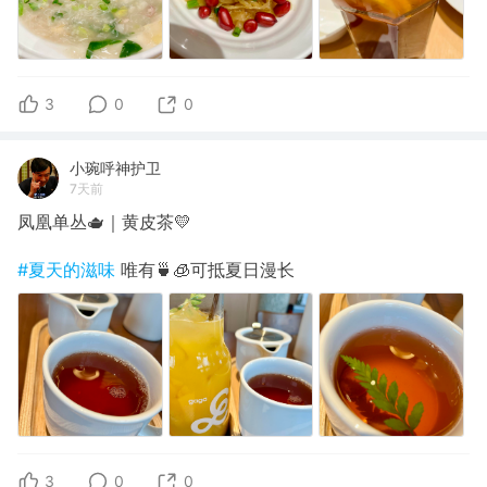
3
0
0
小琬呼神护卫
7天前
凤凰单丛🫖｜黄皮茶💛
#夏天的滋味
唯有🍵🧊可抵夏日漫长
3
0
0