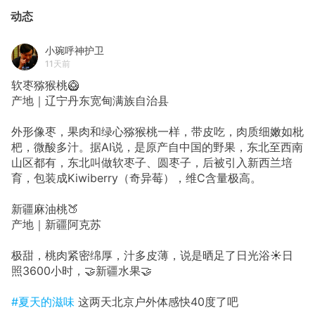
动态
小琬呼神护卫
11天前
软枣猕猴桃🥝
产地｜辽宁丹东宽甸满族自治县
外形像枣，果肉和绿心猕猴桃一样，带皮吃，肉质细嫩如枇
杷，微酸多汁。据AI说，是原产自中国的野果，东北至西南
山区都有，东北叫做软枣子、圆枣子，后被引入新西兰培
育，包装成Kiwiberry（奇异莓），维C含量极高。
新疆麻油桃🍑
产地｜新疆阿克苏
极甜，桃肉紧密绵厚，汁多皮薄，说是晒足了日光浴☀️日
照3600小时，🤝新疆水果🤝
#夏天的滋味
这两天北京户外体感快40度了吧