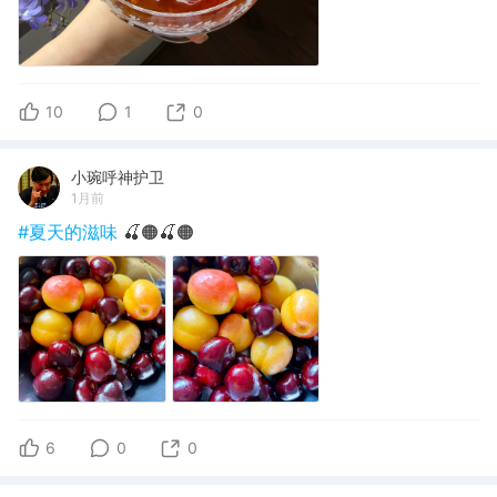
10
1
0
小琬呼神护卫
1月前
#夏天的滋味
🍒🟠🍒🟠
6
0
0