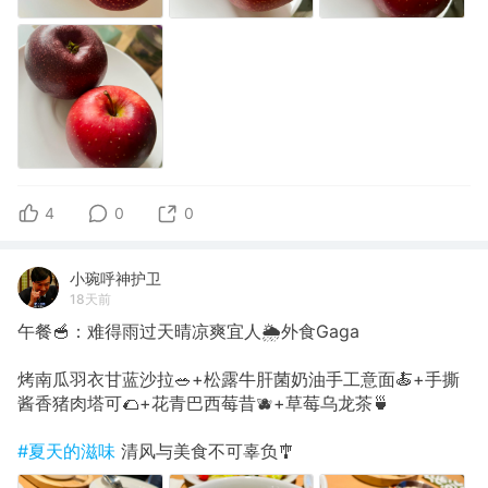
4
0
0
小琬呼神护卫
18天前
午餐🥣：难得雨过天晴凉爽宜人🌦️外食Gaga
烤南瓜羽衣甘蓝沙拉🥗+松露牛肝菌奶油手工意面🍝+手撕
酱香猪肉塔可🌮+花青巴西莓昔🫐+草莓乌龙茶🍵
#夏天的滋味
清风与美食不可辜负🎐