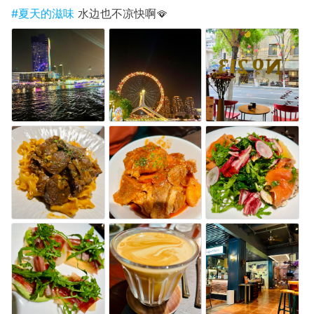
#夏天的滋味
水边也不凉快啊🪭