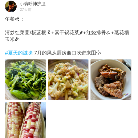
小琬呼神护卫
27天前
午餐🥣：
清炒红菜薹/板蓝根🥬+素干锅花菜🌶️+红烧排骨🍖+蒸花糯
玉米🌽
#夏天的滋味
7月的风从厨房窗口吹进来🪟💦