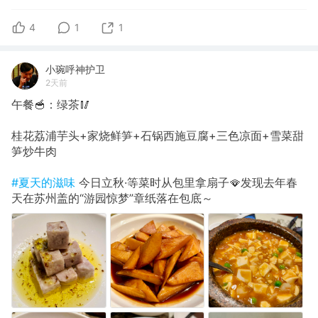
4
1
1
小琬呼神护卫
2天前
午餐🥣：绿茶🥢
桂花荔浦芋头+家烧鲜笋+石锅西施豆腐+三色凉面+雪菜甜
笋炒牛肉
#夏天的滋味
今日立秋·等菜时从包里拿扇子🪭发现去年春
天在苏州盖的“游园惊梦”章纸落在包底～