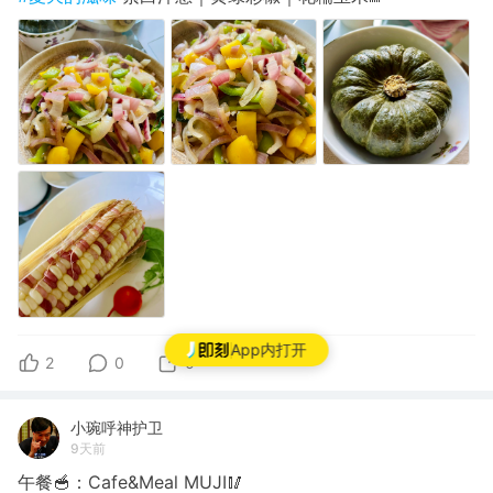
App内打开
2
0
0
小琬呼神护卫
9天前
午餐🥣：Cafe&Meal MUJI🥢