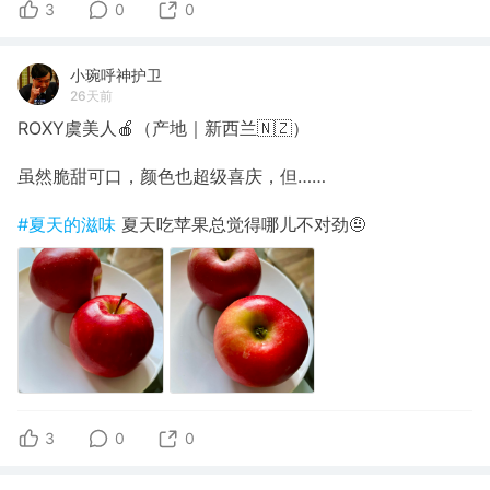
3
0
0
小琬呼神护卫
26天前
ROXY虞美人🍎（产地｜新西兰🇳🇿）
虽然脆甜可口，颜色也超级喜庆，但……
#夏天的滋味
夏天吃苹果总觉得哪儿不对劲🤨
3
0
0