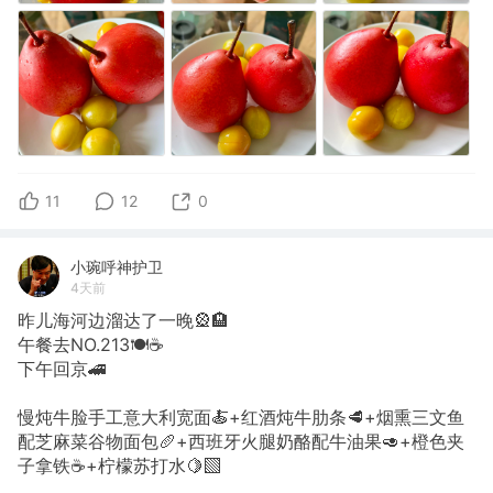
11
12
0
小琬呼神护卫
4天前
昨儿海河边溜达了一晚🎡🏨
午餐去NO.213🍽️☕️
下午回京🚄
慢炖牛脸手工意大利宽面🍝+红酒炖牛肋条🥩+烟熏三文鱼
配芝麻菜谷物面包🥖+西班牙火腿奶酪配牛油果🥑+橙色夹
子拿铁☕️+柠檬苏打水🍋‍🟩