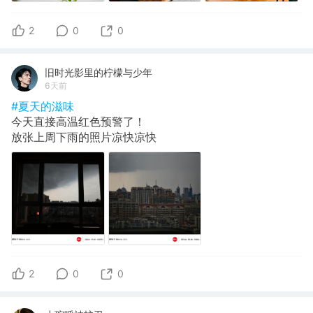
2
0
0
旧时光影里的柠檬与少年
6天前
#夏天的滋味
今天直接高温红色预警了！
放张上周下雨的照片凉快凉快
2
0
0