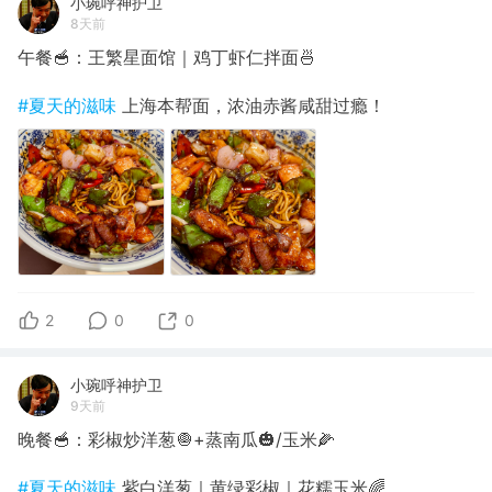
小琬呼神护卫
8天前
午餐🥣：王繁星面馆｜鸡丁虾仁拌面🍜
#夏天的滋味
上海本帮面，浓油赤酱咸甜过瘾！
2
0
0
小琬呼神护卫
9天前
晚餐🥣：彩椒炒洋葱🧅+蒸南瓜🎃/玉米🌽
#夏天的滋味
紫白洋葱｜黄绿彩椒｜花糯玉米🌈