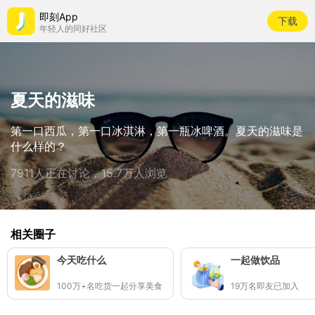
即刻App
下载
年轻人的同好社区
夏天的滋味
第一口西瓜，第一口冰淇淋，第一瓶冰啤酒。夏天的滋味是
什么样的？
7911人正在讨论，15.7万人浏览
相关圈子
今天吃什么
一起做饮品
100万+名吃货一起分享美食
19万名即友已加入