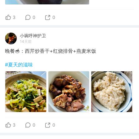
3
0
0
小琬呼神护卫
14天前
晚餐🥣：西芹炒香干+红烧排骨+燕麦米饭
#夏天的滋味
3
0
0