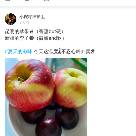
小琬呼神护卫
3天前
昆明的苹果🍎（香甜but硬）
新疆的李子🟤（微甜and软）
#夏天的滋味
今天这温度🌡️不忍心叫外卖🥡