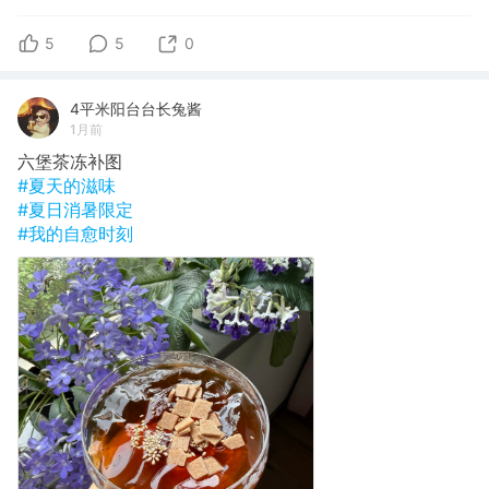
5
5
0
4平米阳台台长兔酱
1月前
六堡茶冻补图
#夏天的滋味
#夏日消暑限定
#我的自愈时刻