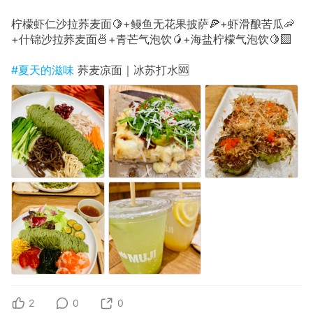
柠檬虾仁沙拉荞麦面🍋+鳗鱼无花果披萨🍕+虾滑酿苦瓜🦐
+什锦沙拉荞麦面🍜+青芒气泡饮🥭+海盐柠檬气泡饮🍋‍🟩
#夏天的滋味
荞麦凉面｜冰苏打水🆘
2
0
0