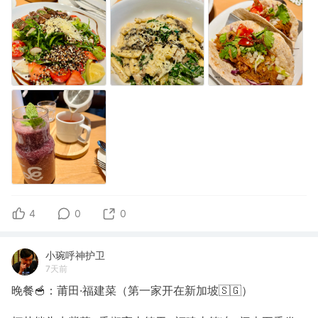
4
0
0
小琬呼神护卫
7天前
晚餐🥣：莆田·福建菜（第一家开在新加坡🇸🇬）