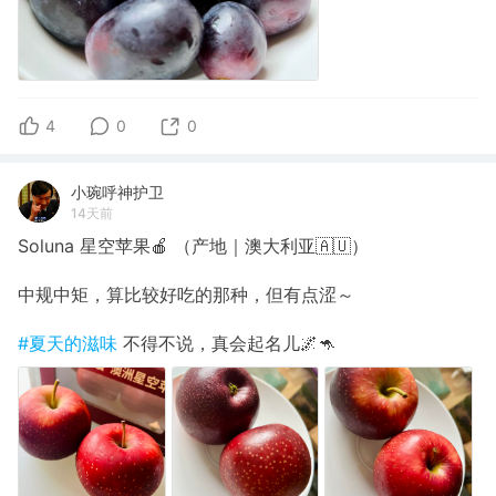
4
0
0
小琬呼神护卫
14天前
Soluna 星空苹果🍎 （产地｜澳大利亚🇦🇺）
中规中矩，算比较好吃的那种，但有点涩～
#夏天的滋味
不得不说，真会起名儿🌌🦘