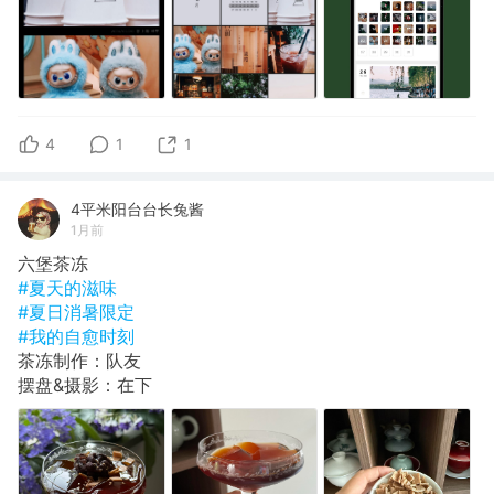
4
1
1
4平米阳台台长兔酱
1月前
六堡茶冻
#夏天的滋味
#夏日消暑限定
#我的自愈时刻
茶冻制作：队友
摆盘&摄影：在下