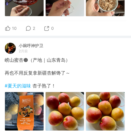
10
2
0
小琬呼神护卫
2月前
崂山蜜杏🟠（产地｜山东青岛）
再也不用反复拿新疆杏解馋了～
#夏天的滋味
杏子熟了！