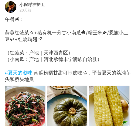
小琬呼神护卫
20天前
午餐🥣：
蒜蓉红菠菜🧄+蒸有机一分甘小南瓜🎃/糯玉米🌽/恩施小土
豆🥔+红烧鸡翅🍗
（红菠菜：产地｜天津西青区）
（小南瓜：产地｜河北承德丰宁满族自治县）
#夏天的滋味
南瓜粉糯甘甜可带皮吃🌰，平替夏天的荔浦芋
头和桥头地瓜