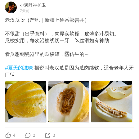
小琬呼神护卫
7天前
老汉瓜🍈（产地｜新疆吐鲁番鄯善县）
不很甜（出乎意料），肉厚实软糯，皮薄多汁易切。
瓜棱实用，每次沿棱线切一牙，🔪丝滑如有神助
看瓜想到瓷器里的瓜棱罐，🈵仿生的～
#夏天的滋味
据说叫老汉瓜是因为瓜肉绵软，适合老年人牙
口🦷
4
0
0