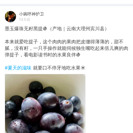
小琬呼神护卫
13天前
墨玉爆珠无籽黑提🍇（产地｜云南大理州宾川县）
本来就爱吃提子，这个肉肉的果肉把皮绷得薄薄的，甜不
腻，没有籽，一只手操作就能伺候独生嘴吃起来倍儿爽的肉
弹提子，看电影读书时的水果良伴🍇
#夏天的滋味
就要口不停牙地吃水果☀️