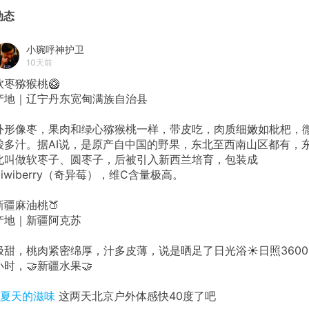
动态
小琬呼神护卫
10天前
软枣猕猴桃🥝
产地｜辽宁丹东宽甸满族自治县
外形像枣，果肉和绿心猕猴桃一样，带皮吃，肉质细嫩如枇杷，
酸多汁。据AI说，是原产自中国的野果，东北至西南山区都有，
北叫做软枣子、圆枣子，后被引入新西兰培育，包装成
Kiwiberry（奇异莓），维C含量极高。
新疆麻油桃🍑
产地｜新疆阿克苏
极甜，桃肉紧密绵厚，汁多皮薄，说是晒足了日光浴☀️日照3600
小时，🤝新疆水果🤝
#夏天的滋味
这两天北京户外体感快40度了吧