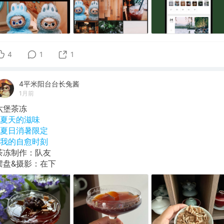
4
1
1
4平米阳台台长兔酱
1月前
六堡茶冻
#夏天的滋味
#夏日消暑限定
#我的自愈时刻
茶冻制作：队友
摆盘&摄影：在下