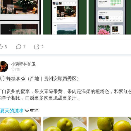
6
1
2
小琬呼神护卫
1月前
镇宁蜂糖李🍯（产地｜贵州安顺西秀区）
产自贵州的蜜李，果皮青绿带黄，果肉是温柔的橙粉色，和紫红
的李子相比，口感更多肉更脆甜更多汁。
#夏天的滋味
💚🧡💛