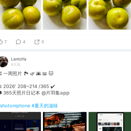
7
4
0
LentoYa
6天前
 一周照片 🏞 🌿 🌆 📖 🐱
 2026' 208~214 /365 ✔️
📷 365天照片日记本 @片羽集𝕒𝕡𝕡
shotoniphone
#夏天的滋味