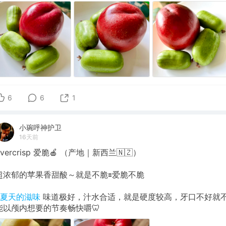
6
6
1
小琬呼神护卫
16天前
Evercrisp 爱脆🍎 （产地｜新西兰🇳🇿）
超浓郁的苹果香甜酸～就是不脆🟰爱脆不脆
#夏天的滋味
味道极好，汁水合适，就是硬度较高，牙口不好就
能以颅内想要的节奏畅快嚼🦷