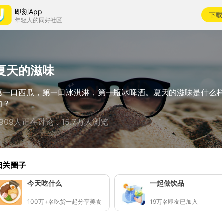
即刻App
下
年轻人的同好社区
夏天的滋味
第一口西瓜，第一口冰淇淋，第一瓶冰啤酒。夏天的滋味是什么
的？
7909人正在讨论，15.7万人浏览
相关圈子
今天吃什么
一起做饮品
100万+名吃货一起分享美食
19万名即友已加入