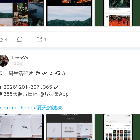
4
1
1
LentoYa
13天前
 一周生活碎片 🏞 🌿 📖 🧸 ☕️
 2026' 201~207 /365 ✔️
📷 365天照片日记 @片羽集App
shotoniphone
#夏天的滋味