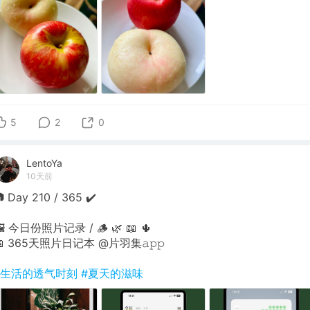
5
2
0
LentoYa
10天前
 Day 210 / 365 ✔️
 今日份照片记录 / 🪵 🌿 📖 🌵
📖 365天照片日记本 @片羽集𝚊𝚙𝚙
#生活的透气时刻
#夏天的滋味