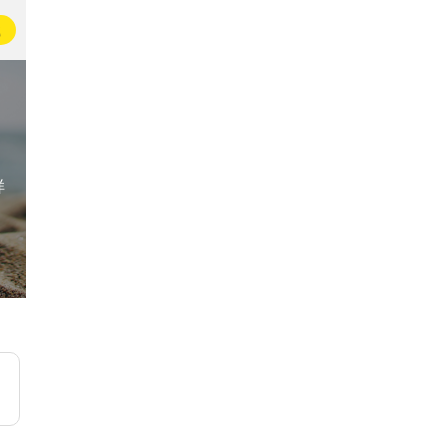
载
样
饮料爱好者协会
15万名即友有一点点渴