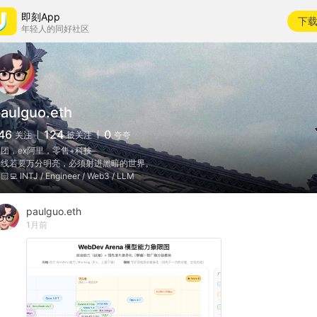
即刻App
下
年轻人的同好社区
aulguo.eth
46
124
0
关注
被关注
夸夸
团，ex阿里，零售+科技
光线若要万分明亮，必须射进黑暗的世界。
🏻‍💻 INTJ / Engineer / Web3 / LLM
paulguo.eth
1月前