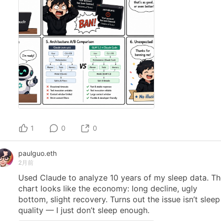
1
0
0
paulguo.eth
2月前
Used
Claude
to
analyze
10
years
of
my
sleep
data.
Th
chart
looks
like
the
economy:
long
decline,
ugly
bottom,
slight
recovery.
Turns
out
the
issue
isn’t
sleep
quality
—
I
just
don’t
sleep
enough.