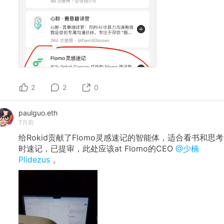
2
2
0
paulguo.eth
7月前
给Rokid贡献了Flomo灵感速记的智能体，适合看书和思考
时速记，已提审，此处应该at Flomo的CEO
@少楠
Plidezus
。