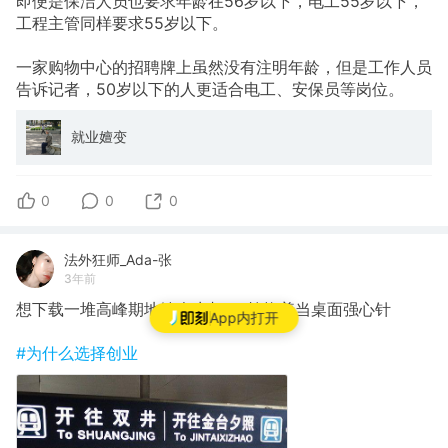
即便是保洁人员也要求年龄在56岁以下，电工55岁以下，
工程主管同样要求55岁以下。
一家购物中心的招聘牌上虽然没有注明年龄，但是工作人员
告诉记者，50岁以下的人更适合电工、安保员等岗位。
就业嬗变
0
0
0
法外狂师_Ada-张
3年前
想下载一堆高峰期地铁众生相pic轮换着当桌面强心针
App内打开
#为什么选择创业