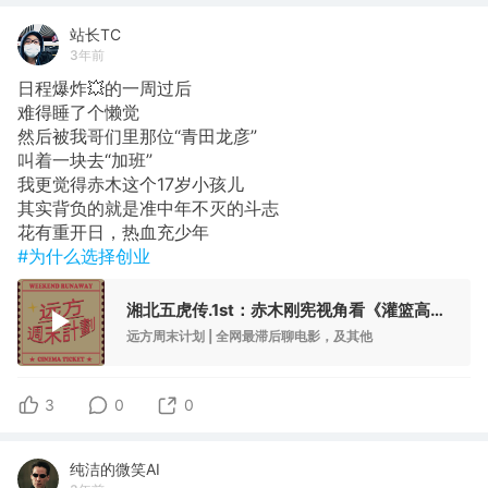
站长TC
3年前
日程爆炸💥的一周过后
难得睡了个懒觉
然后被我哥们里那位“青田龙彦”
叫着一块去“加班”
我更觉得赤木这个17岁小孩儿
其实背负的就是准中年不灭的斗志
花有重开日，热血充少年
#为什么选择创业
湘北五虎传.1st：赤木刚宪视角看《灌篮高手》，像是中年危机最后一搏
远方周末计划 | 全网最滞后聊电影，及其他
3
0
0
纯洁的微笑AI