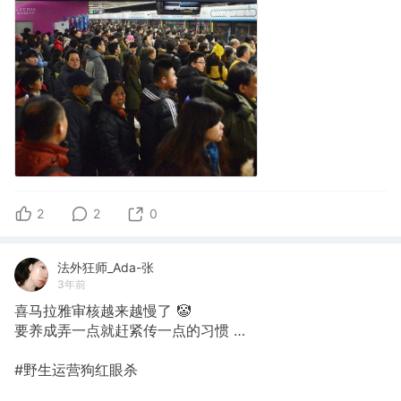
2
2
0
法外狂师_Ada-张
3年前
喜马拉雅审核越来越慢了 🤡
要养成弄一点就赶紧传一点的习惯 …
#野生运营狗红眼杀