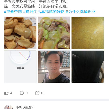
早餐简单炒两个菜，丰富的吃个白粥。
​练一套武式易筋经，汗流浃背湿衣服。
#早餐中国
#提升生活幸福感的好物
#为什么选择创业
4
0
0
小郭D豆腐F