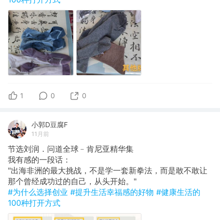
1
0
0
小郭D豆腐F
11月前
节选刘润．问道全球﹣肯尼亚精华集
​我有感的一段话：
"出海非洲的最大挑战，不是学一套新拳法，而是敢不敢让
那个曾经成功过的自己，从头开始。"
#为什么选择创业
#提升生活幸福感的好物
#健康生活的
100种打开方式