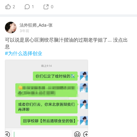
2
1
0
法外狂师_Ada-张
3年前
可以说是居心叵测绞尽脑汁揩油的过期老学姐了… 没点出
息
#为什么选择创业