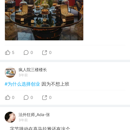
5
0
0
疯人院三楼楼长
3年前
#为什么选择创业
因为不想上班
0
0
0
法外狂师_Ada-张
3年前
… 字节跳动在喜马拉雅还有这个