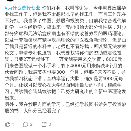
#为什么选择创业
你们好啊，我叫陈谢宗。今年就要应届毕
业找工作了，但是我不太想那么早的找工作，而且工作现在
不好找。我自学了中医、炒股和投资类，目前我结合现代解
剖学、中医经脉学，搞出来一套能根治大部分慢性病，对少
部分癌症和无法治愈疾病也有不错的改善效果的医药理论。
以及一套颠覆现有精神疾病理论的中医视角新理论。但是由
于我只是普通的本科生，老师也不看好我，所以我无法发表
论文，申请专利也没钱。我想要获得你们的资助或者说投
资，只要2万元就够了，一万元我要用来交学费，6000元
用来去医院做一个小手术，剩下4000元用来解决4个月的
伙食问题，我最节省也要300一个月，但那样营养不良，导
致我学习状态下滑，全功率运行大脑，确实是要1000元每
个月。让我可以安心在大学里面利用最后的时间，继续学
习，后续我会陆陆续续把自己努力研究出的全新中医理论发
出来。
另外，我在炒股方面的学习，已经把学校图书馆关于投资炒
股的书，大部分已经看完了
1
2
0