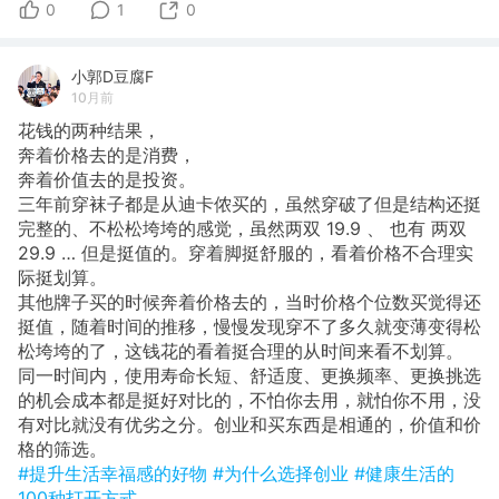
0
1
0
小郭D豆腐F
10月前
花钱的两种结果，
奔着价格去的是消费，
奔着价值去的是投资。
​三年前穿袜子都是从迪卡侬买的，虽然穿破了但是结构还挺
完整的、不松松垮垮的感觉，虽然两双 19.9 、 也有 两双
29.9 … 但是挺值的。穿着脚挺舒服的，看着价格不合理实
际挺划算。
其他牌子买的时候奔着价格去的，当时价格个位数买觉得还
挺值，随着时间的推移，慢慢发现穿不了多久就变薄变得松
松垮垮的了，这钱花的看着挺合理的从时间来看不划算。
同一时间内，使用寿命长短、舒适度、更换频率、更换挑选
的机会成本都是挺好对比的，不怕你去用，就怕你不用，没
有对比就没有优劣之分。创业和买东西是相通的，价值和价
格的筛选。
#提升生活幸福感的好物
#为什么选择创业
#健康生活的
100种打开方式