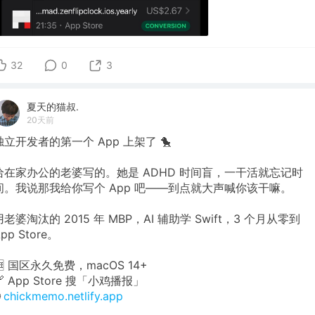
32
0
3
夏天的猫叔.
20天前
独立开发者的第一个 App 上架了 🐤
给在家办公的老婆写的。她是 ADHD 时间盲，一干活就忘记时
间。我说那我给你写个 App 吧——到点就大声喊你该干嘛。
用老婆淘汰的 2015 年 MBP，AI 辅助学 Swift，3 个月从零到
pp Store。
🆓 国区永久免费，macOS 14+
🔗 App Store 搜「小鸡播报」

chickmemo.netlify.app