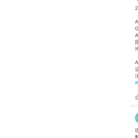
A
G
A