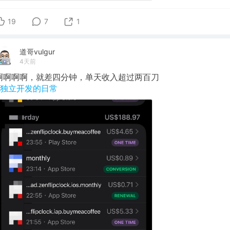
19
7
1
道哥vulgur
4天前
啊啊啊啊，就差四分钟，单天收入超过两百刀
#独立开发的日常