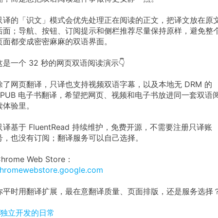
只译的「识文」模式会优先处理正在阅读的正文，把译文放在原
后面；导航、按钮、订阅提示和侧栏推荐尽量保持原样，避免整
页面都变成密密麻麻的双语界面。
这是一个 32 秒的网页双语阅读演示👇
除了网页翻译，只译也支持视频双语字幕，以及本地无 DRM 的
EPUB 电子书翻译，希望把网页、视频和电子书放进同一套双语
读体验里。
只译基于 FluentRead 持续维护，免费开源，不需要注册只译账
号，也没有订阅；翻译服务可以自己选择。
hrome Web Store：
hromewebstore.google.com
你平时用翻译扩展，最在意翻译质量、页面排版，还是服务选择
#独立开发的日常