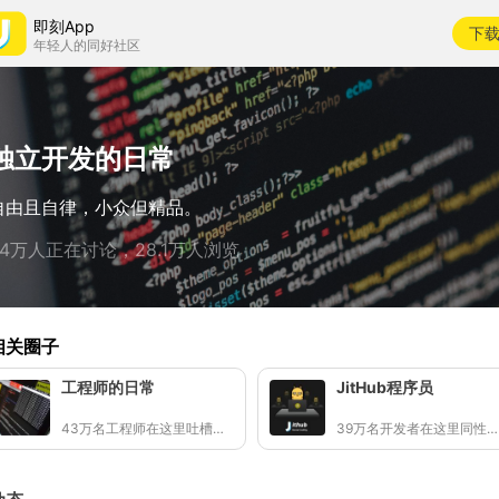
即刻App
下
年轻人的同好社区
独立开发的日常
自由且自律，小众但精品。
1.4万人正在讨论，28.1万人浏览
相关圈子
工程师的日常
JitHub程序员
43万名工程师在这里吐槽和自嘲
39万名开发者在这里同性交友