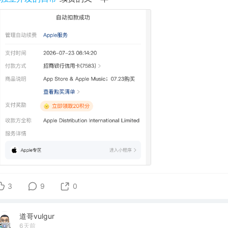
3
9
0
道哥vulgur
6天前