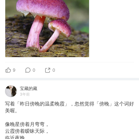
9
0
0
宝藏的藏
3年前
写着「昨日傍晚的温柔晚霞」，忽然觉得「傍晚」这个词好
美喔。
像晚星傍着月弯弯，
云霞傍着暧昧天际，
临近夜晚，