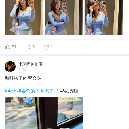
51
5
1
小琬呼神护卫
9月前
咖啡搭子的聚会☕️
#今天和喜欢的人聊天了吗
💬忒费咖