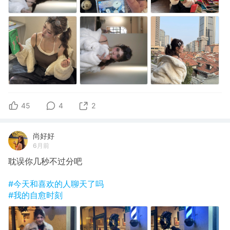
45
4
2
尚好好
6月前
耽误你几秒不过分吧
#今天和喜欢的人聊天了吗
#我的自愈时刻