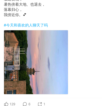
暑热傍着大地、也退去，
落幕归心，
我傍近你。💕
#今天和喜欢的人聊天了吗
129
6
1