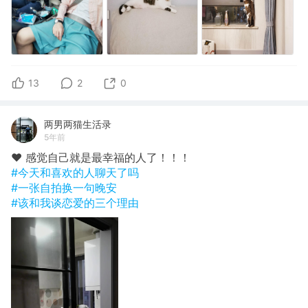
13
2
0
两男两猫生活录
5年前
❤️ 感觉自己就是最幸福的人了！！！
#今天和喜欢的人聊天了吗
#一张自拍换一句晚安
#该和我谈恋爱的三个理由