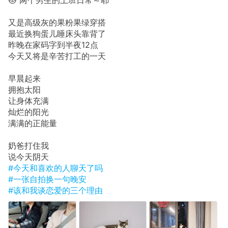
又是高级灰的果粉果绿穿搭
最近换狗蛋儿睡床头靠背了
昨晚在家码字到半夜12点
今天又将是辛苦打工的一天
早晨起来
拥抱太阳
让身体充满
灿烂的阳光
满满的正能量
奶爸打住我
说今天阴天
#今天和喜欢的人聊天了吗
#一张自拍换一句晚安
#该和我谈恋爱的三个理由