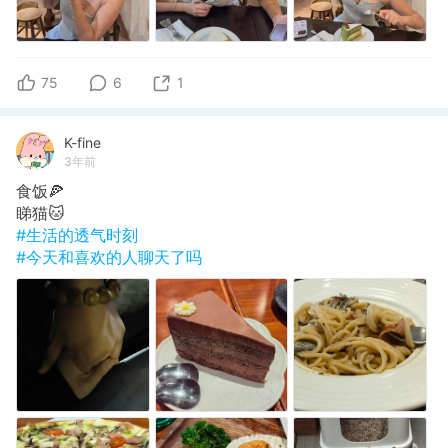
75
6
1
K-fine
3年前
食饭🍕
睇猫🐱
#生活的透气时刻
#今天和喜欢的人聊天了吗