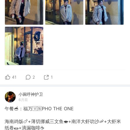
41
2
1
小琬呼神护卫
6月前
午餐🥣：福万🇻🇳PHO THE ONE
海南鸡饭🍗+薄切挪威三文鱼🍣+南洋大虾叻沙🦐+大虾米
纸卷🌯+滴漏咖啡☕️