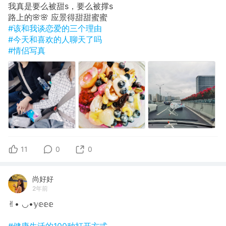
我真是要么被甜s，要么被撑s
路上的🌸🌸 应景得甜甜蜜蜜
#该和我谈恋爱的三个理由
#今天和喜欢的人聊天了吗
#情侣写真
11
0
0
尚好好
2年前
✌︎︎• ◡•𝕪𝕖𝕖𝕖
#健康生活的100种打开方式