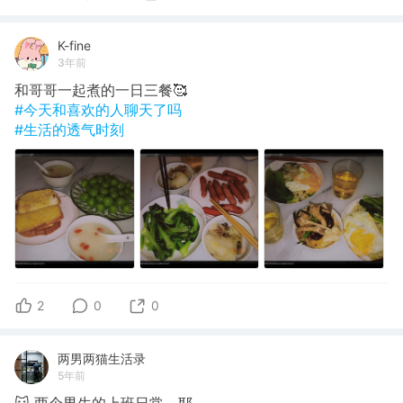
K-fine
3年前
和哥哥一起煮的一日三餐🥰
#今天和喜欢的人聊天了吗
#生活的透气时刻
2
0
0
两男两猫生活录
5年前
🐱 两个男生的上班日常～耶