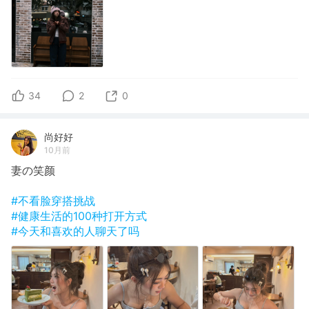
34
2
0
尚好好
10月前
妻の笑颜
#不看脸穿搭挑战
#健康生活的100种打开方式
#今天和喜欢的人聊天了吗