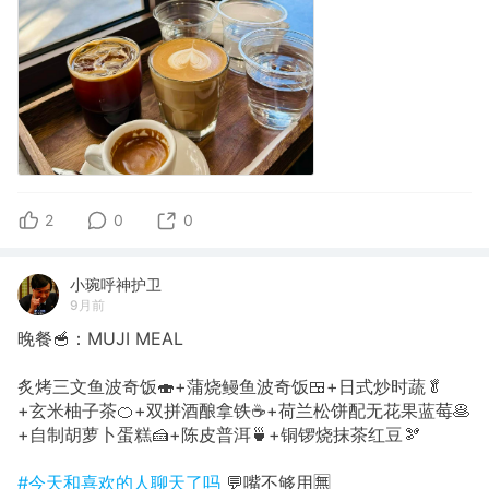
2
0
0
小琬呼神护卫
9月前
晚餐🥣：MUJI MEAL
炙烤三文鱼波奇饭🍣+蒲烧鳗鱼波奇饭🍱+日式炒时蔬🥬
+玄米柚子茶🍊+双拼酒酿拿铁☕️+荷兰松饼配无花果蓝莓🥞
+自制胡萝卜蛋糕🍰+陈皮普洱🍵+铜锣烧抹茶红豆🫘
#今天和喜欢的人聊天了吗
💬嘴不够用🈚️