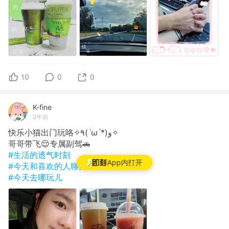
10
0
0
K-fine
2年前
快乐小猫出门玩咯✧٩(ˊωˋ*)و✧
哥哥带飞😌专属副驾🚗
#生活的透气时刻
App内打开
#今天和喜欢的人聊天了吗
#今天去哪玩儿