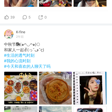
39
5
0
K-fine
2年前
中秋节🎑(๑ᴖ◡ᴖ๑)🌕
和家人一起✌️(っ˘ڡ˘ς)
#生活的透气时刻
#我的心流时刻
#今天和喜欢的人聊天了吗