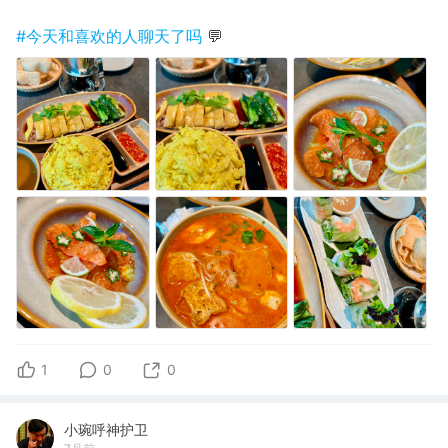
#今天和喜欢的人聊天了吗
💬
1
0
0
小琬呼神护卫