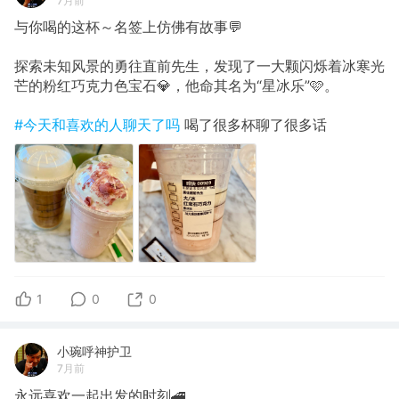
7月前
与你喝的这杯～名签上仿佛有故事💬
探索未知风景的勇往直前先生，发现了一大颗闪烁着冰寒光
芒的粉红巧克力色宝石💎，他命其名为“星冰乐”🩷。
#今天和喜欢的人聊天了吗
喝了很多杯聊了很多话
1
0
0
小琬呼神护卫
7月前
永远喜欢一起出发的时刻🚄…