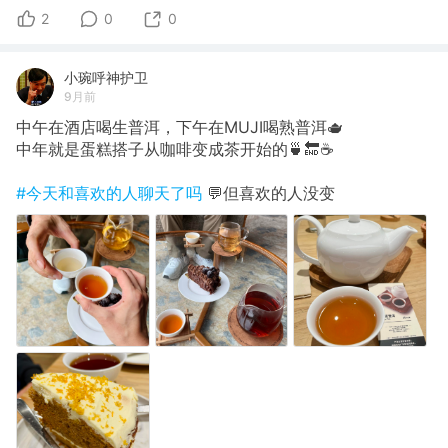
2
0
0
小琬呼神护卫
9月前
中午在酒店喝生普洱，下午在MUJI喝熟普洱🫖
中年就是蛋糕搭子从咖啡变成茶开始的🍵🔚☕️
#今天和喜欢的人聊天了吗
💬但喜欢的人没变