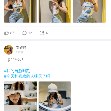
86
12
4
尚好好
2年前
.-🖇🤍꙳✧˖°
#我的自愈时刻
#今天和喜欢的人聊天了吗