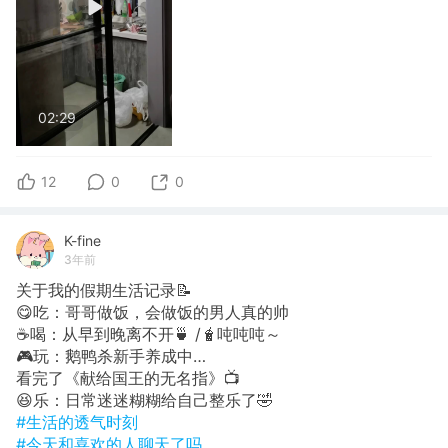
02:29
12
0
0
K-fine
3年前
关于我的假期生活记录📝
😋吃：哥哥做饭，会做饭的男人真的帅
☕喝：从早到晚离不开🍵 /🧋吨吨吨～
🎮玩：鹅鸭杀新手养成中…
看完了《献给国王的无名指》📺
😆乐：日常迷迷糊糊给自己整乐了🤣
#生活的透气时刻
#今天和喜欢的人聊天了吗