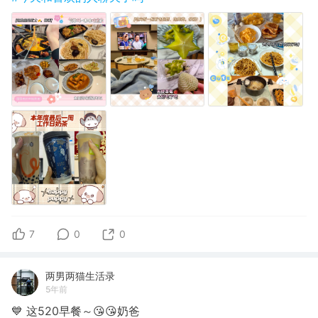
7
0
0
两男两猫生活录
5年前
💙 这520早餐～😘😘奶爸