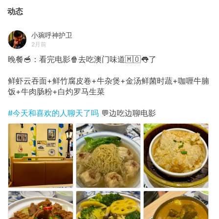
动态
小琬呼神护卫
2月前
晚餐🥣：看完电影🍿去吃澳门味道🇲🇴👅了
鲜虾云吞面+鲜竹腐皮卷+牛杂煲+金汤鲜菌时蔬+咖喱牛腩
饭+牛肉肠粉+白灼罗马生菜
#今天和喜欢的人聊天了吗
💬边吃边聊电影