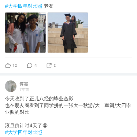
#大学四年对比照
老友
10
4
0
停雲
7年前
今天收到了正儿八经的毕业合影
也在朋友圈看到了同学拼的一张大一秋游/大二军训/大四毕
业照的对比
滚旦倒计时4天了😭
#大学四年对比照