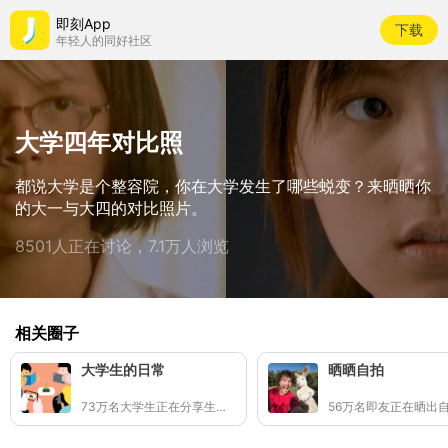
即刻App
下载
年轻人的同好社区
大学四年对比照
都说大学是个整容院，你在大学发生了哪些蜕变？来晒晒你
的大一与大四的对比照片。
8501人正在讨论，7.1万人浏览
相关圈子
大学生的日常
晒晒自拍
73万名大学生正在分享生活📚
56万名即友正在晒出