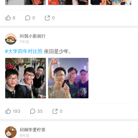
6
0
0
叫我小新就行
7年前
#大学四年对比照
依旧是少年。
193
35
0
邱桐学爱柠茶
6年前