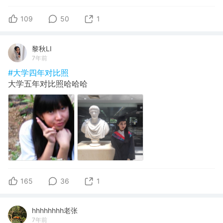
109
50
1
黎秋LI
7年前
#大学四年对比照
大学五年对比照哈哈哈
165
36
1
hhhhhhhh老张
7年前