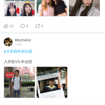
22
6
0
BillytheKid
7年前
#大学四年对比照
入学照VS.毕业照