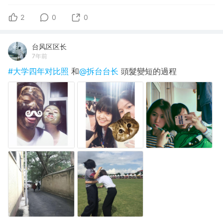
2
0
0
台风区区长
7年前
#大学四年对比照
和
@拆台台长
頭髮變短的過程