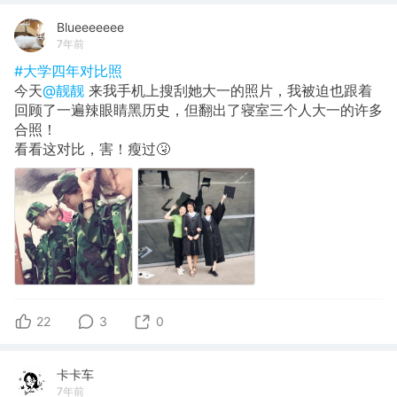
Blueeeeeee
7年前
#大学四年对比照
今天
@靓靓
来我手机上搜刮她大一的照片，我被迫也跟着
回顾了一遍辣眼睛黑历史，但翻出了寝室三个人大一的许多
合照！
看看这对比，害！瘦过🤧
22
3
0
卡卡车
7年前