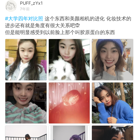
PUFF_zYx1
7年前
#大学四年对比照
这个东西和美颜相机的进化 化妆技术的
进步还有就是角度有很大关系吧🙊
但是能明显感受到以前脸上那个叫胶原蛋白的东西