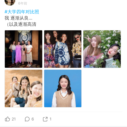
6年前
#大学四年对比照
我 逐渐从良…
（以及逐渐高清
21
6
1