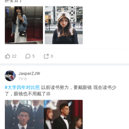
22
5
0
JasperZJW
7年前
#大学四年对比照
以前读书努力，要戴眼镜 现在读书少
了，眼镜也不用戴了💩