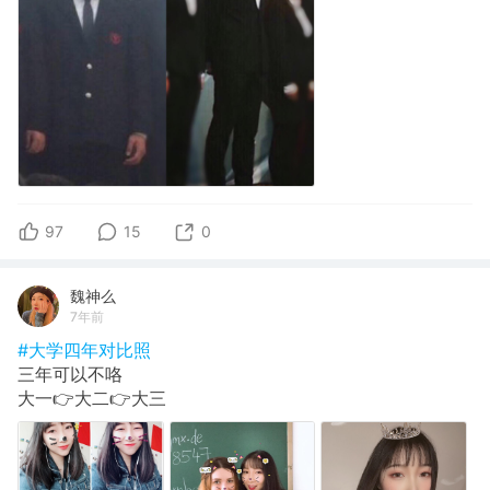
97
15
0
魏神么
7年前
#大学四年对比照
三年可以不咯
大一👉大二👉大三