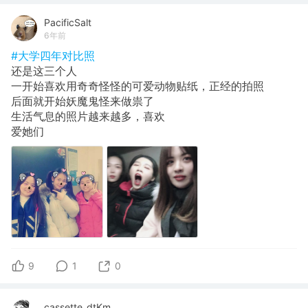
PacificSalt
6年前
#大学四年对比照
还是这三个人
一开始喜欢用奇奇怪怪的可爱动物贴纸，正经的拍照
后面就开始妖魔鬼怪来做祟了
生活气息的照片越来越多，喜欢
爱她们
9
1
0
cassette_dtKm