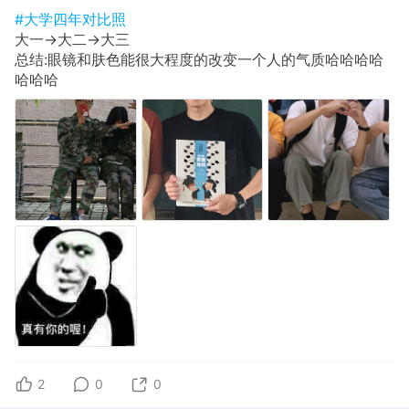
#大学四年对比照
大一→大二→大三
总结:眼镜和肤色能很大程度的改变一个人的气质哈哈哈哈
哈哈哈
2
0
0