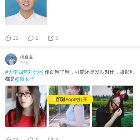
30
6
0
桃夏夏
7年前
#大学四年对比照
使劲翻了翻，可能还是发型对比，摄影师
都是
@饿女子
App内打开
92
9
2