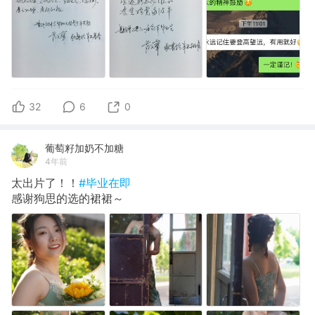
32
6
0
葡萄籽加奶不加糖
4年前
太出片了！！
#毕业在即
感谢狗思的选的裙裙～