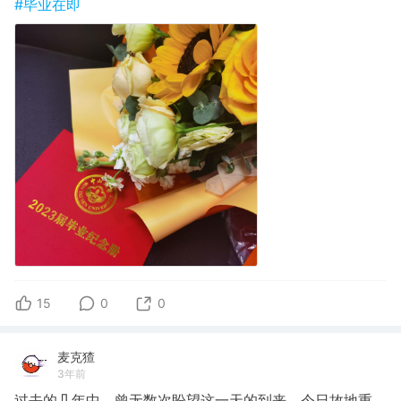
#毕业在即
15
0
0
麦克猹
3年前
过去的几年中，曾无数次盼望这一天的到来。今日故地重