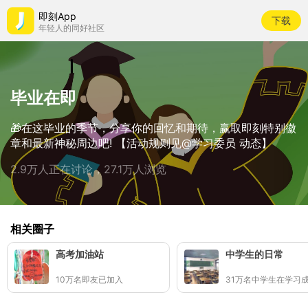
即刻App
下载
年轻人的同好社区
毕业在即
🎁在这毕业的季节，分享你的回忆和期待，赢取即刻特别徽
章和最新神秘周边吧! 【活动规则见@学习委员 动态】
2.9万人正在讨论，27.1万人浏览
相关圈子
高考加油站
中学生的日常
10万名即友已加入
31万名中学生在学习