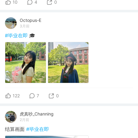
10
4
0
Octopus-E
3月前
#毕业在即
🎓
122
7
0
虎真吵_Channing
2月前
结算画面
#毕业在即