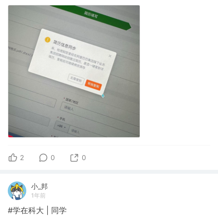
2
0
0
小_邦
1年前
#学在科大 | 同学