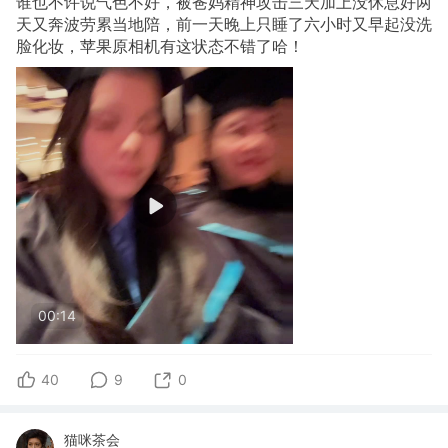
谁也不许说气色不好，被爸妈精神攻击三天加上没休息好两
天又奔波劳累当地陪，前一天晚上只睡了六小时又早起没洗
脸化妆，苹果原相机有这状态不错了哈！
00:14
40
9
0
猫咪茶会