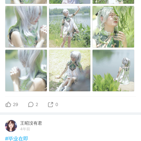
29
2
0
王昭没有君
4年前
#毕业在即