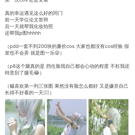
真的幸运遇见这么好的同门
前一天学位论文答辩
后一天就帮我化妆拍照
还帮我p图hhhhh
（pdd一套不到200块的廉价cos 大家也都没有cos经验 假
发也不会弄 就是图一乐😜）
（p8这个腿真的是 挡住脸我自己都会心动的程度 不枉我还
特意刮了腿毛😂）
（贼喜欢第一列三张图 果然没有脸怎么都好 又是嫌弃自己
长得不好看的一天😮‍💨）