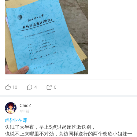
10
4
0
ChicZ
4年前
#毕业在即
失眠了大半夜，早上5点过起床洗漱送别，
也说不上来哪里不对劲，旁边同样送行的两个欢欣小姐妹一