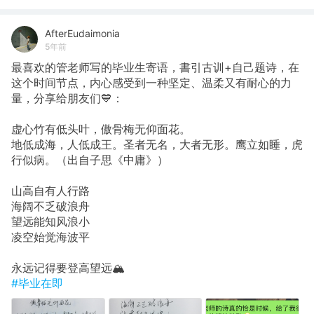
AfterEudaimonia
5年前
最喜欢的管老师写的毕业生寄语，書引古训+自己题诗，在
这个时间节点，内心感受到一种坚定、温柔又有耐心的力
量，分享给朋友们💙：
虚心竹有低头叶，傲骨梅无仰面花。
地低成海，人低成王。圣者无名，大者无形。鹰立如睡，虎
行似病。（出自子思《中庸》）
山高自有人行路
海阔不乏破浪舟
望远能知风浪小
凌空始觉海波平
永远记得要登高望远🏔
#毕业在即