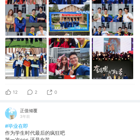
12
2
0
正值倾覆
3年前
#毕业在即
作为学生时代最后的疯狂吧
第一次cos 还是女装