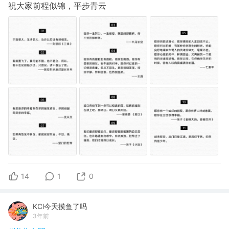
祝大家前程似锦，平步青云
14
1
0
KCl今天摸鱼了吗
3年前