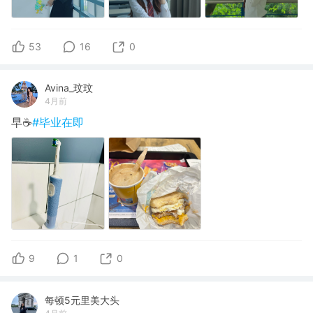
53
16
0
Avina_玟玟
4月前
早☕️
#毕业在即
9
1
0
每顿5元里美大头