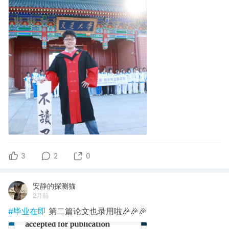
3
2
0
安静的探测猫
2月前
#毕业在即
第二篇论文也录用啦🎉🎉🎉