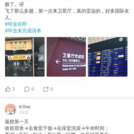
败了。🤣
飞了那么多趟，第一次来卫星厅，真的蛮远的，好多国际友
人。
#毕业在即
#毕业未完成清单
3
0
0
K-fine
3年前
返校第一天
收拾宿舍→去食堂干饭→去澡堂洗澡→午休时间；