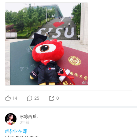
14
25
0
冰冻西瓜.
3年前
#毕业在即