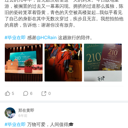
游，被搁置的过去又一幕幕闪现。拥挤的过道那么孤独，陈
旧的瓷砖笼罩着昏黄，青色的天空被高楼架起...我似乎看见
了自己的身影在其中无数次穿过，疾步且无言。我想拍拍他
的肩膀，告诉他：谢谢你没有放弃。
#毕业在即
感谢
@HCRain
这趟旅行的陪伴。
5
6
0
郑在黄即
6年前
#毕业在即
万物可爱，人间值得🎓