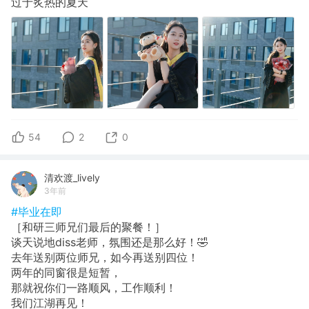
过于炙热的夏天
54
2
0
清欢渡_lively
3年前
#毕业在即
［和研三师兄们最后的聚餐！］
谈天说地diss老师，氛围还是那么好！🤣
去年送别两位师兄，如今再送别四位！
两年的同窗很是短暂，
那就祝你们一路顺风，工作顺利！
我们江湖再见！