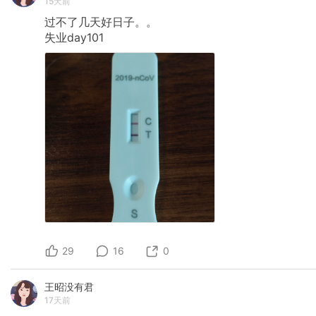
15天前
过不了几天好日子。。
失业day101
29
16
0
王昭没有君
17天前