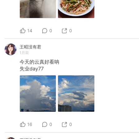
14
0
0
王昭没有君
1月前
今天的云真好看呐
失业day77
16
0
0