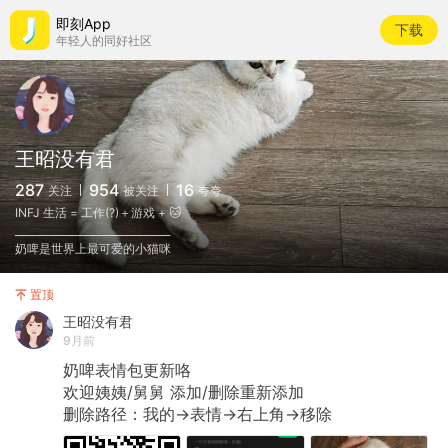
即刻App
下载
年轻人的同好社区
王昭没有君
287
954
16
关注
被关注
夸夸
INFJ 生活 = 工作(?)＋游戏 + 🐱
_______________________________
奶啤是世界上最可爱的小猫咪
置顶
王昭没有君
9月前
奶啤表情包更新咯
​欢迎姨姨/舅舅
添加/删除重新添加
​删除路径：我的→表情→右上角→移除