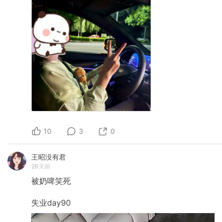
10
3
0
王昭没有君
26天前
被奶啤笑死
失业day90