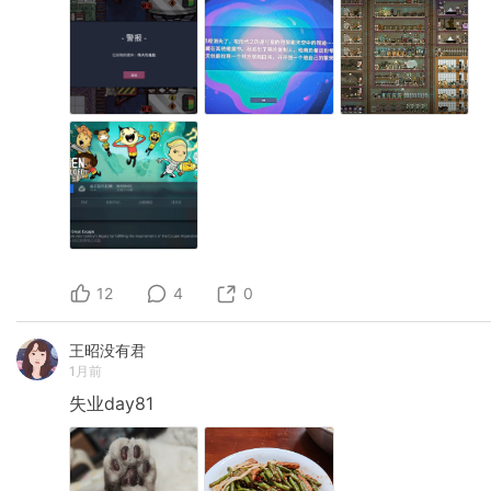
12
4
0
王昭没有君
1月前
失业day81