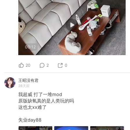
00:12
20
2
0
王昭没有君
28天前
我超威
打了一堆mod
原版缺氧真的是人类玩的吗
这也太xx难了
失业day88