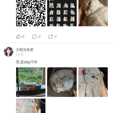
9
0
0
王昭没有君
2天前
失业day114