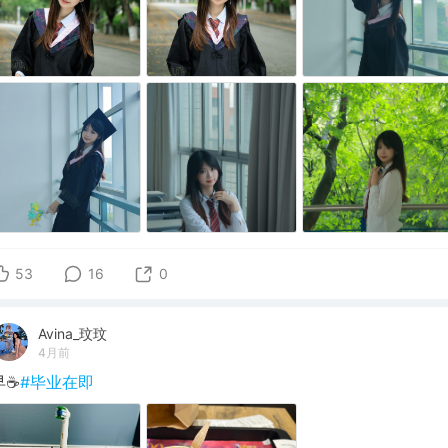
53
16
0
Avina_玟玟
4月前
☕️
#毕业在即