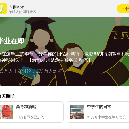
即刻App
下
年轻人的同好社区
毕业在即
🎁在这毕业的季节，分享你的回忆和期待，赢取即刻特别徽章和
新神秘周边吧! 【活动规则见@学习委员 动态】
2.9万人正在讨论，27.1万人浏览
相关圈子
高考加油站
中学生的日常
10万名即友已加入
31万名中学生在学习成长