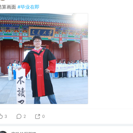
结算画面
#毕业在即
3
2
0