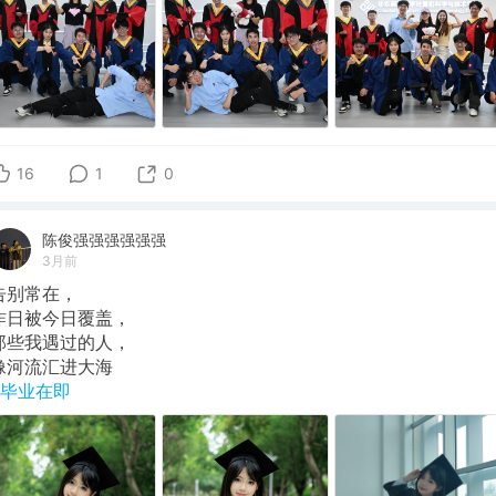
16
1
0
陈俊强强强强强强
3月前
告别常在，
昨日被今日覆盖，
那些我遇过的人，
像河流汇进大海
#毕业在即