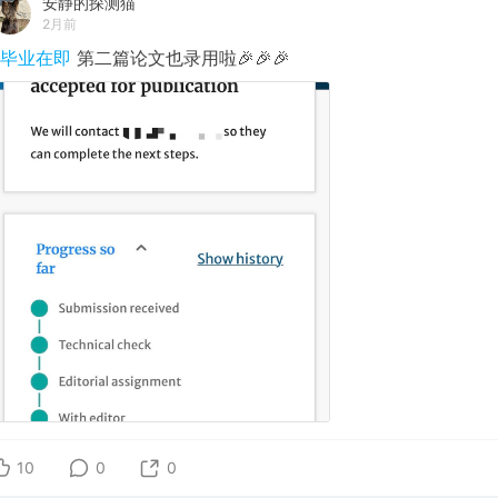
安静的探测猫
2月前
#毕业在即
第二篇论文也录用啦🎉🎉🎉
10
0
0