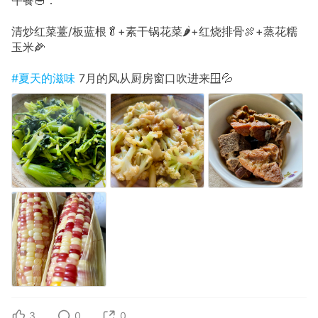
午餐🥣：
清炒红菜薹/板蓝根🥬+素干锅花菜🌶️+红烧排骨🍖+蒸花糯
玉米🌽
#夏天的滋味
7月的风从厨房窗口吹进来🪟💦
3
0
0