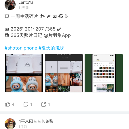
LentoYa
11天前
🎞 一周生活碎片 🏞 🌿 📖 🧸 ☕️
📅 2026' 201~207 /365 ✔️
📷 365天照片日记 @片羽集App
#shotoniphone
#夏天的滋味
4
1
1
4平米阳台台长兔酱
1月前