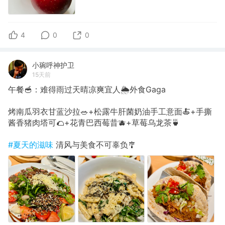
4
0
0
小琬呼神护卫
15天前
午餐🥣：难得雨过天晴凉爽宜人🌦️外食Gaga
烤南瓜羽衣甘蓝沙拉🥗+松露牛肝菌奶油手工意面🍝+手撕
酱香猪肉塔可🌮+花青巴西莓昔🫐+草莓乌龙茶🍵
#夏天的滋味
清风与美食不可辜负🎐