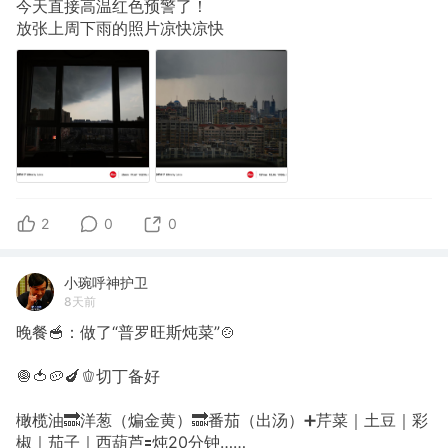
今天直接高温红色预警了！
放张上周下雨的照片凉快凉快
2
0
0
小琬呼神护卫
8天前
晚餐🥣：做了“普罗旺斯炖菜”🍲
🧅🍅🥔🍆🫑切丁备好
橄榄油🔜洋葱（煸金黄）🔜番茄（出汤）➕芹菜｜土豆｜彩
椒｜茄子｜西葫芦🟰炖20分钟……