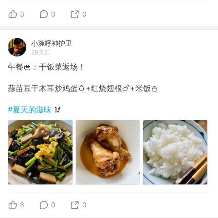
3
0
0
小琬呼神护卫
29天前
午餐🥣：干饭菜返场！
蒜苗豆干木耳炒鸡蛋🥚+红烧翅根🍗+米饭🍚
#夏天的滋味
🥢
3
0
0