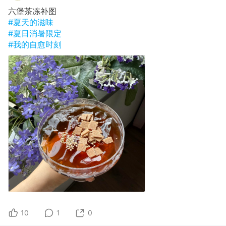
六堡茶冻补图
#夏天的滋味
#夏日消暑限定
#我的自愈时刻
10
1
0