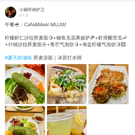
小琬呼神护卫
6天前
午餐🥣：Cafe&Meal MUJI🥢
柠檬虾仁沙拉荞麦面🍋+鳗鱼无花果披萨🍕+虾滑酿苦瓜🦐
+什锦沙拉荞麦面🍜+青芒气泡饮🥭+海盐柠檬气泡饮🍋‍🟩
#夏天的滋味
荞麦凉面｜冰苏打水🆘