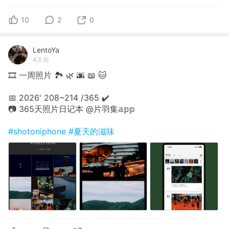
10
2
0
LentoYa
4天前
🎞 一周照片 🏞 🌿 🌆 📖 🐱
📅 2026' 208~214 /365 ✔️
📷 365天照片日记本 @片羽集𝕒𝕡𝕡
#shotoniphone
#夏天的滋味