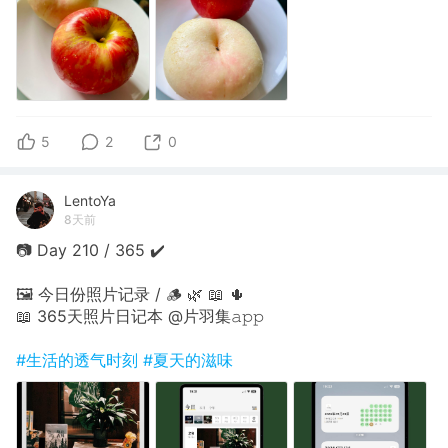
5
2
0
LentoYa
8天前
📷 Day 210 / 365 ✔️
🖼 今日份照片记录 / 🪵 🌿 📖 🌵
📖 365天照片日记本 @片羽集𝚊𝚙𝚙
#生活的透气时刻
#夏天的滋味