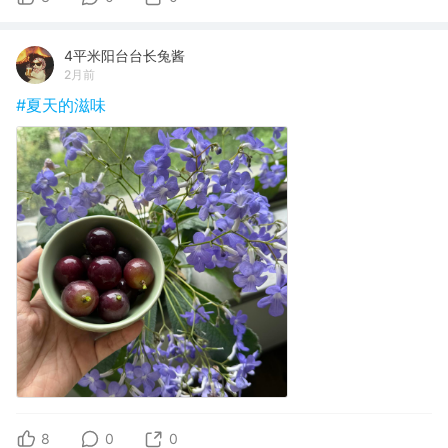
4平米阳台台长兔酱
2月前
#夏天的滋味
8
0
0