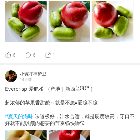
6
6
1
小琬呼神护卫
14天前
Evercrisp 爱脆🍎 （产地｜新西兰🇳🇿）
超浓郁的苹果香甜酸～就是不脆🟰爱脆不脆
#夏天的滋味
味道极好，汁水合适，就是硬度较高，牙口不
好就不能以颅内想要的节奏畅快嚼🦷