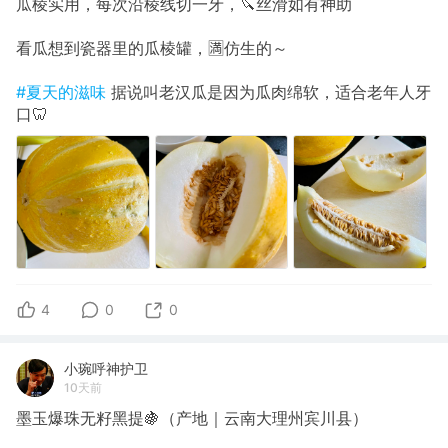
瓜棱实用，每次沿棱线切一牙，🔪丝滑如有神助
看瓜想到瓷器里的瓜棱罐，🈵仿生的～
#夏天的滋味
据说叫老汉瓜是因为瓜肉绵软，适合老年人牙
口🦷
4
0
0
小琬呼神护卫
10天前
墨玉爆珠无籽黑提🍇（产地｜云南大理州宾川县）