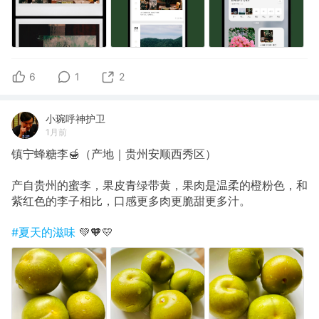
6
1
2
小琬呼神护卫
1月前
镇宁蜂糖李🍯（产地｜贵州安顺西秀区）
产自贵州的蜜李，果皮青绿带黄，果肉是温柔的橙粉色，和
紫红色的李子相比，口感更多肉更脆甜更多汁。
#夏天的滋味
💚🧡💛