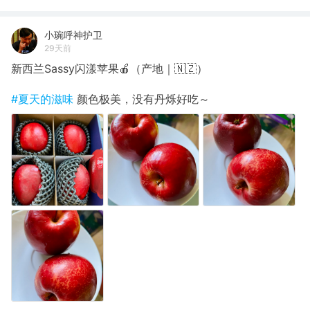
小琬呼神护卫
29天前
新西兰Sassy闪漾苹果🍎（产地｜🇳🇿）
#夏天的滋味
颜色极美，没有丹烁好吃～