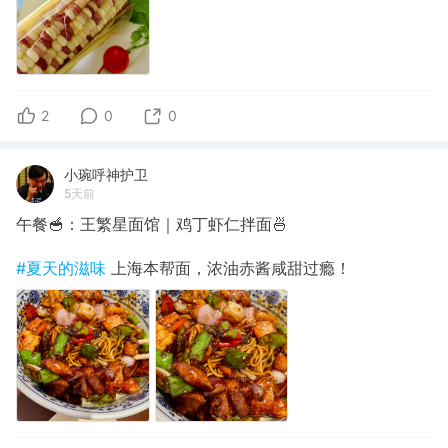
2
0
0
小琬呼神护卫
5天前
午餐🥣：王繁星面馆｜鸡丁虾仁拌面🍜
#夏天的滋味
上海本帮面，浓油赤酱咸甜过瘾！