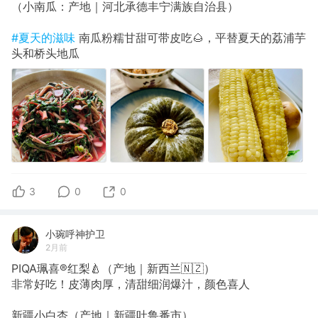
（小南瓜：产地｜河北承德丰宁满族自治县）
#夏天的滋味
南瓜粉糯甘甜可带皮吃🌰，平替夏天的荔浦芋
头和桥头地瓜
3
0
0
小琬呼神护卫
2月前
PIQA珮喜®️红梨🍐（产地｜新西兰🇳🇿）
非常好吃！皮薄肉厚，清甜细润爆汁，颜色喜人
新疆小白杏（产地｜新疆吐鲁番市）