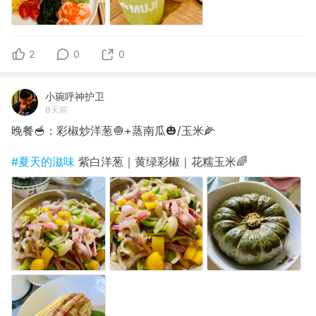
2
0
0
小琬呼神护卫
6天前
晚餐🥣：彩椒炒洋葱🧅+蒸南瓜🎃/玉米🌽
#夏天的滋味
紫白洋葱｜黄绿彩椒｜花糯玉米🌈