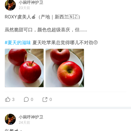
小琬呼神护卫
23天前
ROXY虞美人🍎（产地｜新西兰🇳🇿）
虽然脆甜可口，颜色也超级喜庆，但……
#夏天的滋味
夏天吃苹果总觉得哪儿不对劲🤨
3
0
0
小琬呼神护卫
24天前