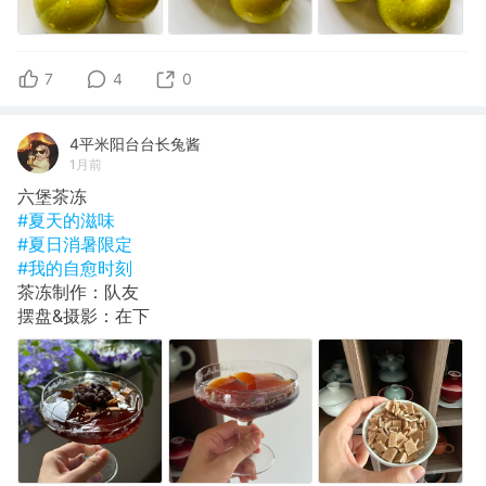
7
4
0
4平米阳台台长兔酱
1月前
六堡茶冻
#夏天的滋味
#夏日消暑限定
#我的自愈时刻
茶冻制作：队友
摆盘&摄影：在下