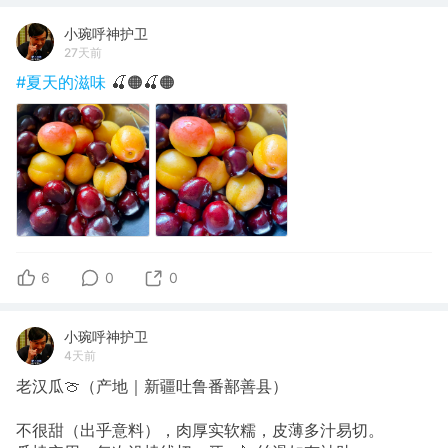
小琬呼神护卫
27天前
#夏天的滋味
🍒🟠🍒🟠
6
0
0
小琬呼神护卫
4天前
老汉瓜🍈（产地｜新疆吐鲁番鄯善县）
不很甜（出乎意料），肉厚实软糯，皮薄多汁易切。