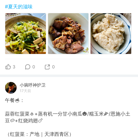
#夏天的滋味
3
0
0
小琬呼神护卫
17天前
午餐🥣：
蒜蓉红菠菜🧄+蒸有机一分甘小南瓜🎃/糯玉米🌽/恩施小土
豆🥔+红烧鸡翅🍗
（红菠菜：产地｜天津西青区）