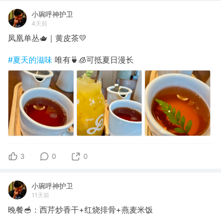
小琬呼神护卫
4天前
凤凰单丛🫖｜黄皮茶💛
#夏天的滋味
唯有🍵🧊可抵夏日漫长
3
0
0
小琬呼神护卫
11天前
晚餐🥣：西芹炒香干+红烧排骨+燕麦米饭