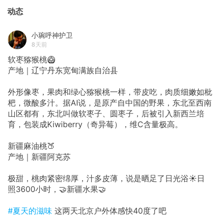
动态
小琬呼神护卫
8天前
软枣猕猴桃🥝
产地｜辽宁丹东宽甸满族自治县
外形像枣，果肉和绿心猕猴桃一样，带皮吃，肉质细嫩如枇
杷，微酸多汁。据AI说，是原产自中国的野果，东北至西南
山区都有，东北叫做软枣子、圆枣子，后被引入新西兰培
育，包装成Kiwiberry（奇异莓），维C含量极高。
新疆麻油桃🍑
产地｜新疆阿克苏
极甜，桃肉紧密绵厚，汁多皮薄，说是晒足了日光浴☀️日
照3600小时，🤝新疆水果🤝
#夏天的滋味
这两天北京户外体感快40度了吧