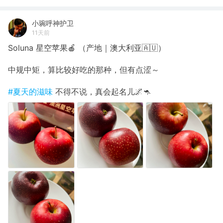
小琬呼神护卫
11天前
Soluna 星空苹果🍎 （产地｜澳大利亚🇦🇺）
中规中矩，算比较好吃的那种，但有点涩～
#夏天的滋味
不得不说，真会起名儿🌌🦘