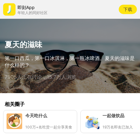
即刻App
下载
年轻人的同好社区
夏天的滋味
第一口西瓜，第一口冰淇淋，第一瓶冰啤酒。夏天的滋味是
什么样的？
7905人正在讨论，15.7万人浏览
相关圈子
今天吃什么
一起做饮品
100万+名吃货一起分享美食
19万名即友已加入