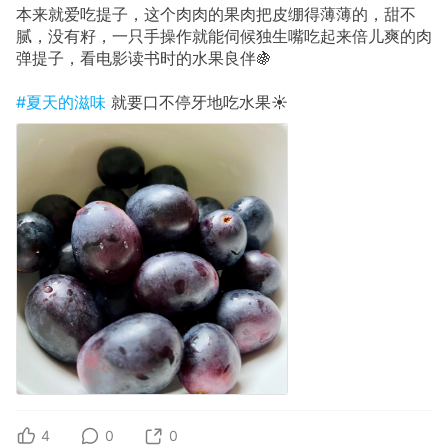
本来就爱吃提子，这个肉肉的果肉把皮绷得薄薄的，甜不
腻，没有籽，一只手操作就能伺候独生嘴吃起来倍儿爽的肉
弹提子，看电影读书时的水果良伴🍇
#夏天的滋味
就要口不停牙地吃水果☀️
4
0
0