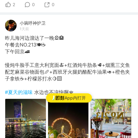
2
0
0
小琬呼神护卫
1天前
昨儿海河边溜达了一晚🎡🏨
午餐去NO.213🍽️☕️
下午回京🚄
慢炖牛脸手工意大利宽面🍝+红酒炖牛肋条🥩+烟熏三文鱼
配芝麻菜谷物面包🥖+西班牙火腿奶酪配牛油果🥑+橙色夹
子拿铁☕️+柠檬苏打水🍋‍🟩
#夏天的滋味
水边也不凉快啊🪭
App内打开