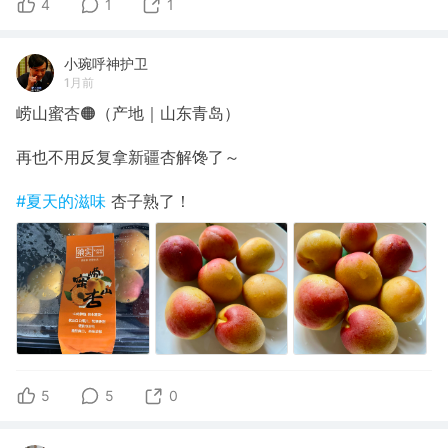
4
1
1
小琬呼神护卫
1月前
崂山蜜杏🟠（产地｜山东青岛）
再也不用反复拿新疆杏解馋了～
#夏天的滋味
杏子熟了！
5
5
0