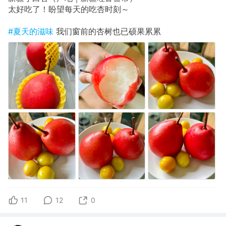
太好吃了！盼望每天的吃杏时刻～
#夏天的滋味
我们窗前的杏树也已硕果累累
11
12
0