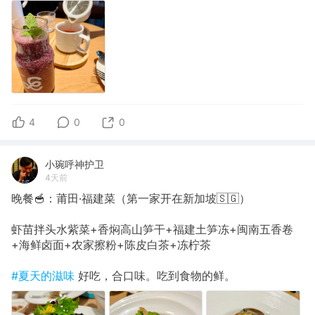
4
0
0
小琬呼神护卫
4天前
晚餐🥣：莆田·福建菜（第一家开在新加坡🇸🇬）
虾苗拌头水紫菜+香焖高山笋干+福建土笋冻+闽南五香卷
+海鲜卤面+农家擦粉+陈皮白茶+冻柠茶
#夏天的滋味
好吃，合口味。吃到食物的鲜。