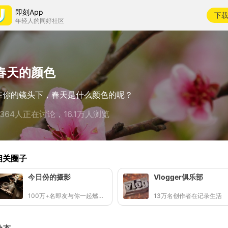
即刻App
下
年轻人的同好社区
春天的颜色
在你的镜头下，春天是什么颜色的呢？
9364人正在讨论，16.1万人浏览
相关圈子
今日份的摄影
Vlogger俱乐部
100万+名即友与你一起燃烧快门(๑ •̀∀-)و✧
13万名创作者在记录生活