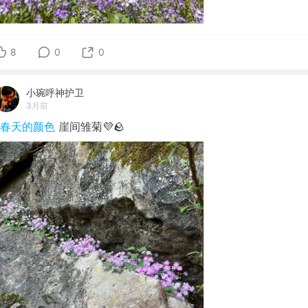
8
0
0
小琬呼神护卫
3月前
#春天的颜色
崖间雏菊💜🪨