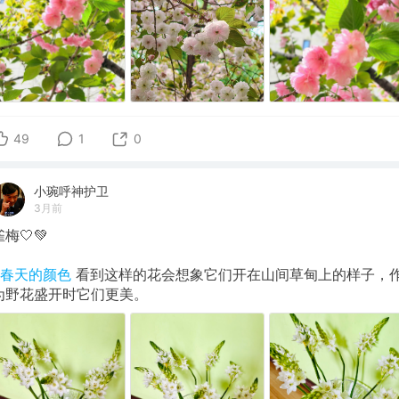
49
1
0
小琬呼神护卫
3月前
雀梅🤍💚
#春天的颜色
看到这样的花会想象它们开在山间草甸上的样子，
为野花盛开时它们更美。