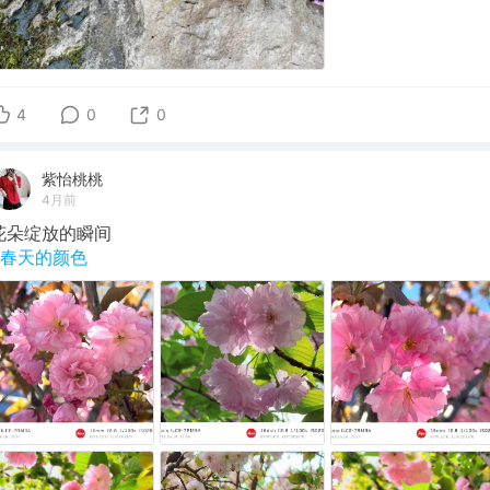
4
0
0
紫怡桃桃
4月前
花朵绽放的瞬间
#春天的颜色