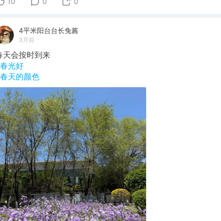
10
0
0
4平米阳台台长兔酱
3月前
春天会按时到来
#春光好
#春天的颜色