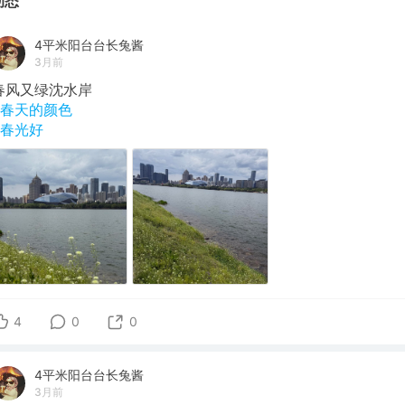
动态
4平米阳台台长兔酱
3月前
春风又绿沈水岸
#春天的颜色
#春光好
4
0
0
4平米阳台台长兔酱
3月前