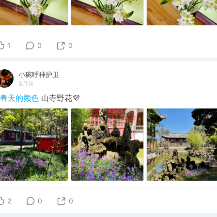
1
0
0
小琬呼神护卫
3月前
#春天的颜色
山寺野花💜
2
0
0