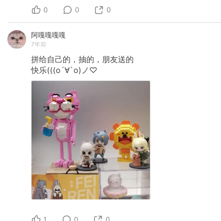
0
0
0
阿嘎嘎嘎嘎
7年前
拼给自己的，抽的，朋友送的
快乐(((о´∀`о)ノ♡
1
0
0