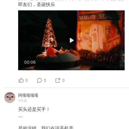
即友们，圣诞快乐
00:06
0
0
0
阿嘎嘎嘎嘎
7年前
买头还是买手！
....
是的没错，我们在说手机壳