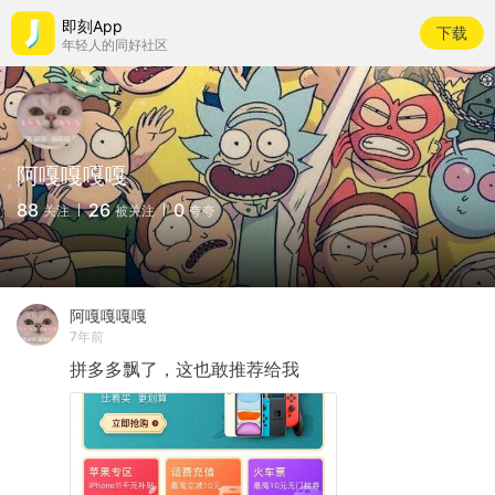
即刻App
下载
年轻人的同好社区
阿嘎嘎嘎嘎
88
26
0
关注
被关注
夸夸
阿嘎嘎嘎嘎
7年前
拼多多飘了，这也敢推荐给我