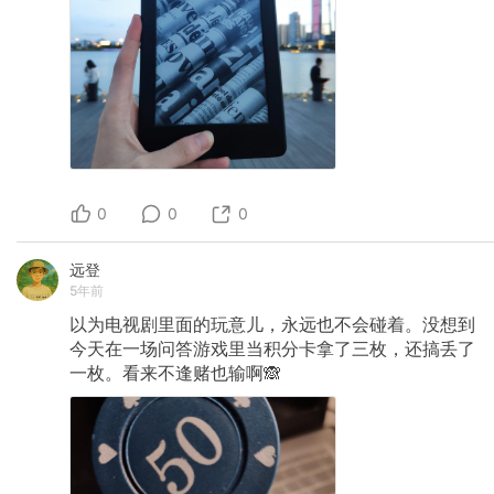
0
0
0
远登
5年前
以为电视剧里面的玩意儿，永远也不会碰着。没想到
今天在一场问答游戏里当积分卡拿了三枚，还搞丢了
一枚。看来不逢赌也输啊🙈