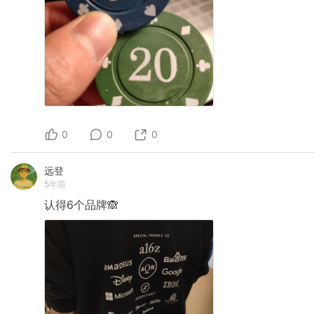
0
0
0
远登
5年前
认得6个品牌🙈