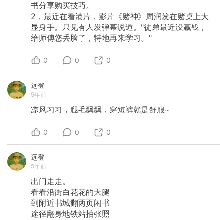
书分享购买技巧。
2，最近在看港片，影片《赌神》周润发在赌桌上大
显身手。只见有人发弹幕说道。"徒弟最近没赢钱，
给师傅您丢脸了，特地再来学习。"
0
0
0
远登
5年前
凉风习习，腿毛飘飘，穿短裤就是舒服~
0
0
0
远登
5年前
出门走走。
看看沿街白花花的大腿
到附近书城翻两页闲书
途径翻身地铁站拍张照