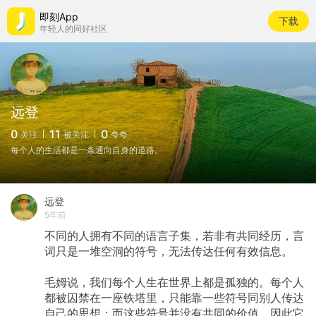
即刻App
下载
年轻人的同好社区
远登
0
11
0
关注
被关注
夸夸
每个人的生活都是一条通向自身的道路。
远登
5年前
不同的人拥有不同的语言子集，若非有共同经历，言
词只是一堆空洞的符号，无法传达任何有效信息。
毛姆说，我们每个人生在世界上都是孤独的。每个人
都被囚禁在一座铁塔里，只能靠一些符号同别人传达
自己的思想；而这些符号并没有共同的价值，因此它