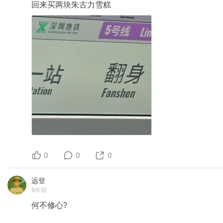
回来买两块朱古力雪糕
0
0
0
远登
5年前
何不修心?