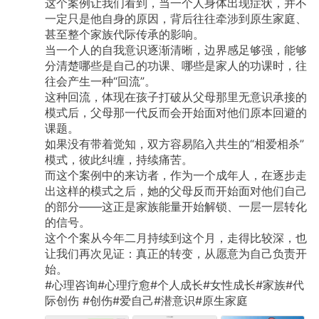
这个案例让我们看到，当一个人身体出现症状，并不
一定只是他自身的原因，背后往往牵涉到原生家庭、
甚至整个家族代际传承的影响。
当一个人的自我意识逐渐清晰，边界感足够强，能够
分清楚哪些是自己的功课、哪些是家人的功课时，往
往会产生一种“回流”。
这种回流，体现在孩子打破从父母那里无意识承接的
模式后，父母那一代反而会开始面对他们原本回避的
课题。
如果没有带着觉知，双方容易陷入共生的“相爱相杀”
模式，彼此纠缠，持续痛苦。
而这个案例中的来访者，作为一个成年人，在逐步走
出这样的模式之后，她的父母反而开始面对他们自己
的部分——这正是家族能量开始解锁、一层一层转化
的信号。
这个个案从今年二月持续到这个月，走得比较深，也
让我们再次见证：真正的转变，从愿意为自己负责开
始。
#心理咨询#心理疗愈#个人成长#女性成长#家族#代
际创伤
#创伤#爱自己#潜意识#原生家庭