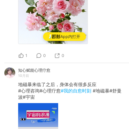
App内打开
1
0
0
知心赋能心理疗愈
10月前
地磁暴来临了之后，身体会有很多反应
#心理咨询#心理疗愈
#我的自愈时刻
#地磁暴#舒曼
波#宇宙