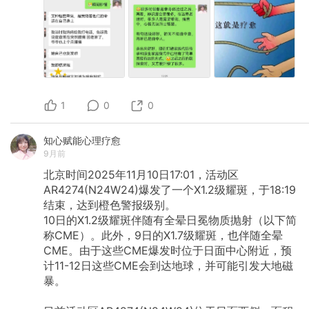
1
0
0
知心赋能心理疗愈
9月前
北京时间2025年11月10日17:01，活动区
AR4274(N24W24)爆发了一个X1.2级耀斑，于18:19
结束，达到橙色警报级别。
10日的X1.2级耀斑伴随有全晕日冕物质抛射（以下简
称CME）。此外，9日的X1.7级耀斑，也伴随全晕
CME。由于这些CME爆发时位于日面中心附近，预
计11-12日这些CME会到达地球，并可能引发大地磁
暴。