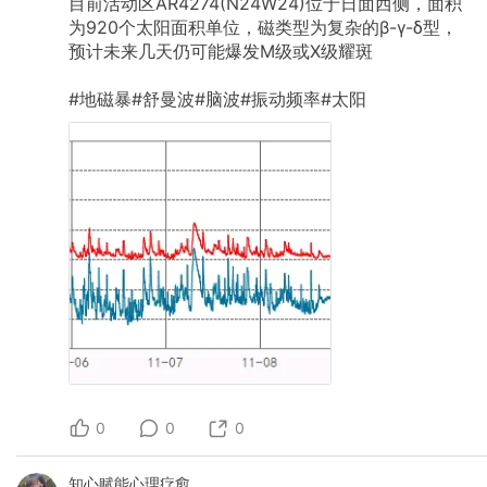
目前活动区AR4274(N24W24)位于日面西侧，面积
为920个太阳面积单位，磁类型为复杂的β-γ-δ型，
预计未来几天仍可能爆发M级或X级耀斑
#地磁暴#舒曼波#脑波#振动频率#太阳
0
0
0
知心赋能心理疗愈