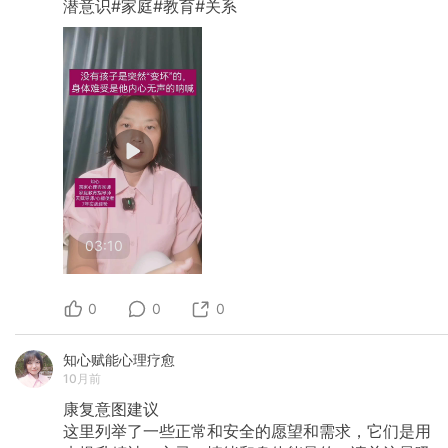
潜意识#家庭#教育#关系
03:10
0
0
0
知心赋能心理疗愈
10月前
康复意图建议
这里列举了一些正常和安全的愿望和需求，它们是用