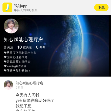
即刻App
下载
年轻人的同好社区
知心赋能心理疗愈
0
10
0
关注
被关注
夸夸
❤️从重度病危到完全自愈
❤️国家心理咨询师
❤️天赋导师心能使者
❤️7年实战经验值
❤️服务学员时长1w+
知心赋能心理疗愈
9月前
今天有人问我
​yi玉症能彻底治好吗？
​我想了想