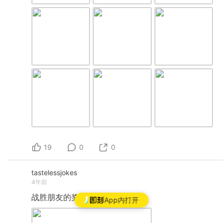
19
0
0
tastelessjokes
4年前
战胜朋友的奖牌从来没有拥有过
App内打开