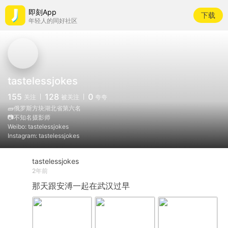
即刻App
下载
年轻人的同好社区
tastelessjokes
155
128
0
关注
被关注
夸夸
🧱俄罗斯方块湖北省第六名
📷不知名摄影师
Weibo: tastelessjokes
Instagram: tastelessjokes
tastelessjokes
2年前
那天跟安溥一起在武汉过早