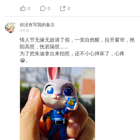
0
0
0
你没有写我的备注
3年前
情人节无缘无故请了假，一觉自然醒，拉开窗帘，艳
阳高照，恍若隔世……
为了把朱迪拿出来拍照，还不小心摔坏了，心疼
😭。