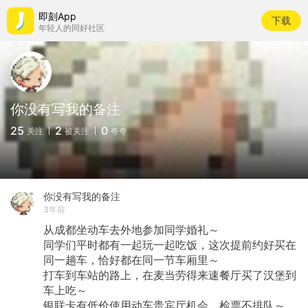
即刻App
下载
年轻人的同好社区
你没有写我的备注
25
2
0
关注
被关注
夸夸
你没有写我的备注
3年前
从成都坐动车去外地参加同学婚礼～
同学们平时都有一起玩一起吃饭，这次提前约好买在
同一趟车，恰好都在同一节车厢里～
打车到车站的路上，在麦当劳得来速餐厅买了汉堡到
车上吃～
银联卡有低价使用动车贵宾厅机会，检票不排队～