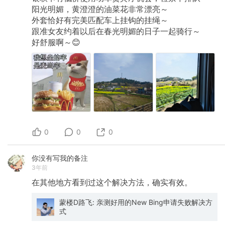
阳光明媚，黄澄澄的油菜花非常漂亮～
外套恰好有完美匹配车上挂钩的挂绳～
跟准女友约着以后在春光明媚的日子一起骑行～
好舒服啊～😊
0
0
0
你没有写我的备注
3年前
在其他地方看到过这个解决方法，确实有效。
蒙楼D路飞: 亲测好用的New Bing申请失败解决方
式