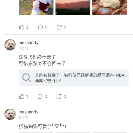
2
0
0
leesuandy
9月前
这臭
SB
终于走了
可惜东契奇不会回来了
真的被解雇了！独行侠已经解雇总经理尼科-NBA
新闻-虎扑社区
1
0
0
leesuandy
9月前
猫猫狗狗可爱(*╹▽╹*)