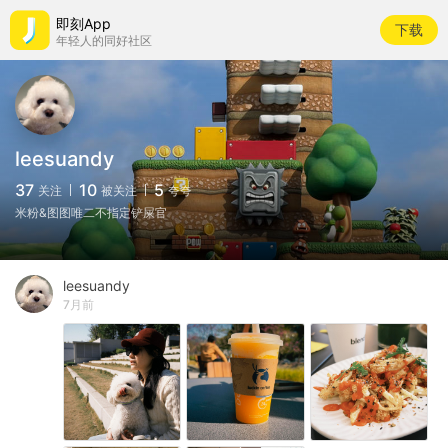
即刻App
下载
年轻人的同好社区
leesuandy
37
10
5
关注
被关注
夸夸
米粉&图图唯二不指定铲屎官
leesuandy
7月前