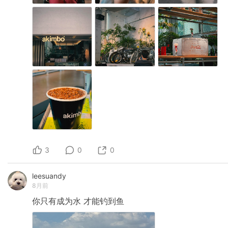
3
0
0
leesuandy
8月前
你只有成为水
才能钓到鱼