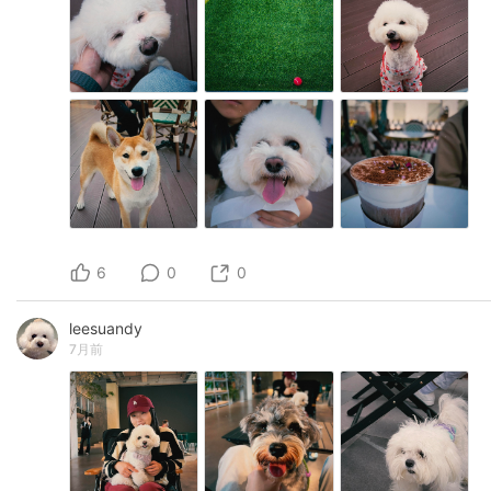
6
0
0
leesuandy
7月前