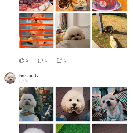
2
0
0
leesuandy
7月前