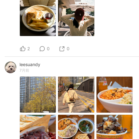
2
0
0
leesuandy
7月前