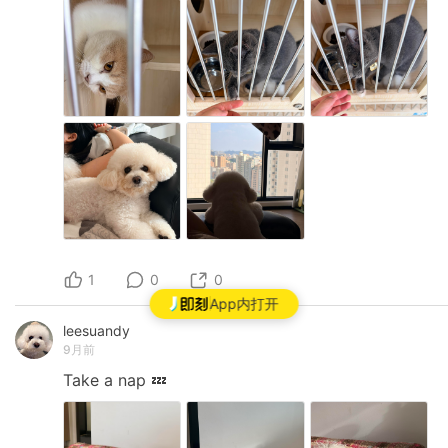
1
0
0
App内打开
leesuandy
9月前
Take
a
nap
💤